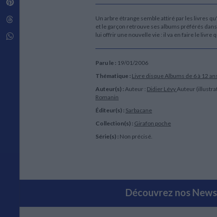
Pinterest
Techniques de construction
SCIENCE FICTION ET FANTASY
Vie familiale
Disciplines paramédicales
Matériaux de l’architecture
Un arbre étrange semble attiré par les livres qu
Littérature SF et Fantasy
Threads
Ouvrages Généraux
Urbanisme
SOCIOLOGIE
et le garçon retrouve ses albums préférés dans 
lui offrir une nouvelle vie : il va en faire le liv
Sociologie générale
Whatsapp
Travail social
Santé et société
Paru le :
19/01/2006
ETHNOLOGIE
Thématique :
Livre disque
Albums de 6 à 12 an
Anthropologie
Auteur(s) :
Auteur :
Didier Lévy
Auteur (illustra
Ethnologie par pays
Romanin
Éditeur(s) :
Sarbacane
Collection(s) :
Girafon poche
Série(s) :
Non précisé.
Découvrez nos Newsl