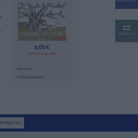
Mes Alertes
Antiquité
Mythologies
à
GÉOGRAPHIE
Géographie - Démographie -
Territoire
Mollat Pro
CULTURE SCIENTIFIQUE
6,00 €
Essais scientifique
Article indisponible
Astronomie
Résumé
Fiche technique
 M'INSCRIS