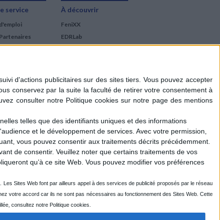
e service
À découvrir
d'emploi
FeniXX
Partenaires
EDRLab
RetroNews
BnF : portail des métiers
du livre
Cercle de la librairie
Les chèques cadeaux
Mollat
elles telles que des identifiants uniques et des informations
d'audience et le développement de services.
Avec votre permission,
iquant, vous pouvez consentir aux traitements décrits précédemment.
ant de consentir.
Veuillez noter que certains traitements de vos
liqueront qu’à ce site Web. Vous pouvez modifier vos préférences