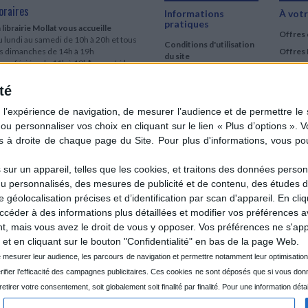
oraires
Informations
À votr
pratiques
 librairie Mollat vous accueille
Offres 
 lundi au samedi de 10h à 20h et tous
Conditions d'utilisation
es dimanches de 14h à 19h
Offres 
du site
urs fériés : de 11h à 19h* excepté le
Qui sommes-nous
r mai, le 25 décembre et le 1er janvier
Si le jour férié est un dimanche, de 14h
té
Mentions Légales
 19h
Frais de port & Livraison
 clic et collecte est ouvert
Conditions Générales
 lundi au samedi de 9h30 à 20h et tous
de Vente
es dimanches de 14h à 19h
ur fériés : tous les jours fériés de 11h à
9h* excepté le 1er mai, le 25 décembre
ur un appareil, telles que les cookies, et traitons des données personn
 le 1er janvier
nu personnalisés, des mesures de publicité et de contenu, des études 
Si le jour férié est un dimanche de 14h à
éolocalisation précises et d’identification par scan d'appareil. En cl
9h
der à des informations plus détaillées et modifier vos préférences av
ir le détail des horaires & accès
 mais vous avez le droit de vous y opposer. Vos préférences ne s'app
et en cliquant sur le bouton "Confidentialité" en bas de la page Web.