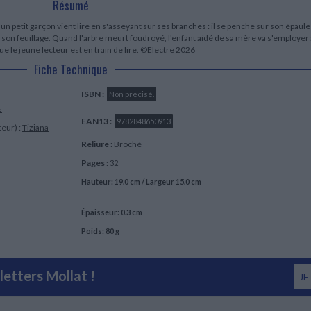
Résumé
LITTÉRATURE DE VOYAGE
Dictionnaires Français
Histoire moderne
Relations et politiques
internationales
Dictionnaires Bilingues
Récits des voyageurs et des
Histoire contemporaine
'un petit garçon vient lire en s'asseyant sur ses branches : il se penche sur son épaule
explorateurs
Sécurité nationale - Défense
Langues universitaires -
son feuillage. Quand l'arbre meurt foudroyé, l'enfant aidé de sa mère va s'employer 
BIOGRAPHIES HISTORIQUES
Dictionnaires et méthodes
re que le jeune lecteur est en train de lire. ©Electre 2026
ECOLOGIE - ENVIRONNEMENT
Biographies historiques
Méthodes Langues Grand public
Fiche Technique
Ecologie
Français langues étrangères
HISTOIRE - GÉNÉRALITÉS
ISBN :
Non précisé.
Historiographie
s
Etudes historiques
EAN13 :
9782848650913
Généalogie - Héraldique
teur) :
Tiziana
Franc-maçonnerie
Reliure :
Broché
Pages :
32
Hauteur: 19.0 cm / Largeur 15.0 cm
Épaisseur: 0.3 cm
Poids: 80 g
etters Mollat !
JE