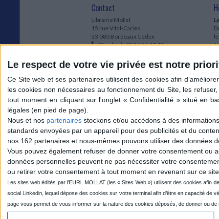
Contact
H
Librairie Mollat
La
15 rue Vital-Carles
Du
33 080 Bordeaux Cedex
l
Standard :
05 56 56 40 40
Jo
Service client mollat.com :
05 56 56 40
1e
83
* 
Le respect de votre vie privée est notre priori
Contactez-nous
à
Le
du
l
Jo
1
Nous et nos
partenaires
stockons et/ou accédons à des informations s
et
standards envoyées par un appareil pour des publicités et du conte
* 
nos 162 partenaires et nous-mêmes pouvons utiliser des données de g
1
Vous pouvez également refuser de donner votre consentement ou accé
Vo
données personnelles peuvent ne pas nécessiter votre consentement,
ou retirer votre consentement à tout moment en revenant sur ce site 
Mollat sur les réseaux