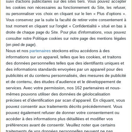
Quatrième de couverture
C'est l'heure de la grimace ! Le moment de lire des histoires drôles,
parfois provocantes, pour le plaisir, tout en se délectant des illustrations
qui, souvent, racontent des choses que les mots ne disent pas...
Fiche Technique
Paru le :
16/04/2009
Nous et nos
partenaires
stockons et/ou accédons à des
Thématique :
Livre disque
Albums de 6 à 12 ans
informations sur un appareil, telles que les cookies, et traitons
Auteur(s) :
Non précisé.
des données personnelles telles que des identifiants uniques et
des informations standards envoyées par un appareil pour des
Éditeur(s) :
les 400 coups
publicités et du contenu personnalisés, des mesures de publicité
Collection(s) :
Grimace
et de contenu, des études d'audience et le développement de
Contributeur(s) :
Auteur : Anne Villeneuve - Auteur : Carole Tremblay -
services.
Avec votre permission, nos 162 partenaires et nous-
Illustrateur : Céline Malépart - Auteur : Pierrette Dubé - Illustrateur :
mêmes pouvons utiliser des données de géolocalisation
Caroline Hamel - Auteur : - Illustrateur : Pierre Pratt - Auteur : - Illustrateur :
précises et d’identification par scan d'appareil. En cliquant, vous
Stéphane Poulin - Auteur : Jean-Pierre Davidts - Illustrateur : Josée
pouvez consentir aux traitements décrits précédemment. Vous
Bisaillon
pouvez également refuser de donner votre consentement ou
Série(s) :
Non précisé.
accéder à des informations plus détaillées et modifier vos
ISBN :
978-2-84596-103-6
préférences avant de consentir.
Veuillez noter que certains
traitements de vos données personnelles peuvent ne pas