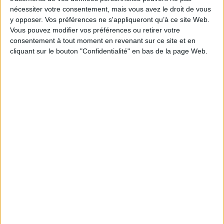
EAN13 :
9782845961036
nécessiter votre consentement, mais vous avez le droit de vous
y opposer. Vos préférences ne s'appliqueront qu’à ce site Web.
Reliure :
Cartonné
Vous pouvez modifier vos préférences ou retirer votre
Pages :
181
consentement à tout moment en revenant sur ce site et en
Hauteur: 29.0 cm / Largeur 22.0 cm
cliquant sur le bouton "Confidentialité" en bas de la page Web.
Épaisseur: 1.6 cm
Poids: 870 g
Découvrez nos Newsletters Mollat !
JE M'INSCRIS
Informations pratiques
Conditions d'utilisation du site
Qui sommes-nous
Mentions Légales