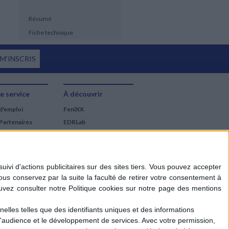
Résumé
Fiche technique
 M'INSCRIS
e service
À découvrir
d'emploi
FeniXX
Partenaires
EDRLab
RetroNews
BnF : portail des métiers
du livre
Cercle de la librairie
Les chèques cadeaux
Mollat
elles telles que des identifiants uniques et des informations
d'audience et le développement de services.
Avec votre permission,