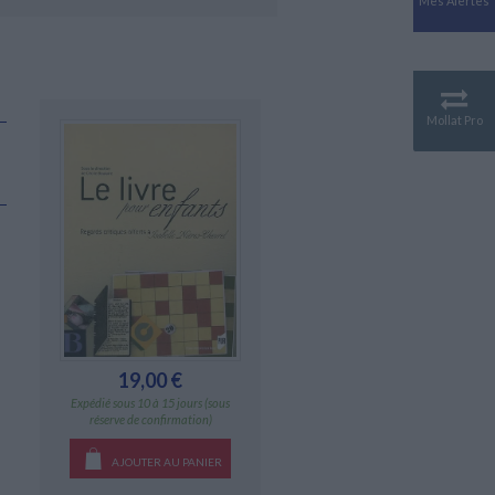
Mes Alertes
Antiquité
Mythologies
GÉOGRAPHIE
Géographie - Démographie -
Territoire
Mollat Pro
CULTURE SCIENTIFIQUE
Essais scientifique
Astronomie
19,00 €
Expédié sous 10 à 15 jours (sous
réserve de confirmation)
AJOUTER AU PANIER