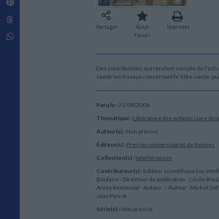
Pinterest
Techniques de construction
SCIENCE FICTION ET FANTASY
Vie familiale
Disciplines paramédicales
Matériaux de l’architecture
Littérature SF et Fantasy
Threads
Ouvrages Généraux
Urbanisme
SOCIOLOGIE
Partager
Ajout
Imprimer
Sociologie générale
Favori
Whatsapp
Travail social
Santé et société
Des contributions qui rendent compte de l'actua
ETHNOLOGIE
savoir les travaux concernant le XIXe siècle, p
Anthropologie
Ethnologie par pays
Paru le :
21/09/2006
Thématique :
Littérature des enfants
Livre dis
Auteur(s) :
Non précisé.
Éditeur(s) :
Presses universitaires de Rennes
Collection(s) :
Interférences
Contributeur(s) :
Editeur scientifique (ou intell
Boulaire - Directeur de publication : Cécile Boul
Annie Renonciat - Auteur : - Auteur : Michel Def
Jean Perrot
Série(s) :
Non précisé.