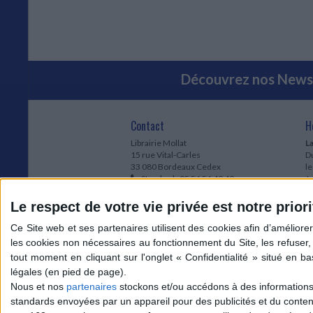
Découvrez nos Newsl
Contact
H
Librairie Mollat
La
15 rue Vital-Carles
Du
33 080 Bordeaux Cedex
l
Standard :
05 56 56 40 40
Jo
Service client mollat.com :
05 56 56 40
1e
83
* 
Le respect de votre vie privée est notre priori
Contactez-nous
à
Le
du
l
Jo
1
Nous et nos
partenaires
stockons et/ou accédons à des informations s
et
standards envoyées par un appareil pour des publicités et du conte
* 