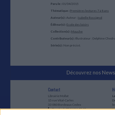
Paru le :
01/04/2015
Thématique :
Premières lectures 7 à 8 ans
Auteur(s) :
Auteur :
Isabelle Rossignol
Éditeur(s) :
Ecole des loisirs
Collection(s) :
Mouche
Contributeur(s) :
Illustrateur : Delphine Chedr
Série(s) :
Non précisé.
Découvrez nos Newsl
Contact
H
Librairie Mollat
La
15 rue Vital-Carles
Du
33 080 Bordeaux Cedex
l
Standard :
05 56 56 40 40
Jo
Service client mollat.com :
05 56 56 40
1e