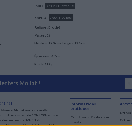
ISBN :
978-2-211-22160-3
EAN13 :
9782211221603
Reliure :
Broché
Pages :
62
Hauteur: 19.0 cm / Largeur 13.0 cm
u
Épaisseur: 0.7 cm
Poids: 112 g
etters Mollat !
JE
oraires
Informations
À votr
pratiques
 librairie Mollat vous accueille
Offres 
 lundi au samedi de 10h à 20h et tous
Conditions d'utilisation
es dimanches de 14h à 19h
Offres 
du site
urs fériés : de 11h à 19h* excepté le
Qui sommes-nous
r mai, le 25 décembre et le 1er janvier