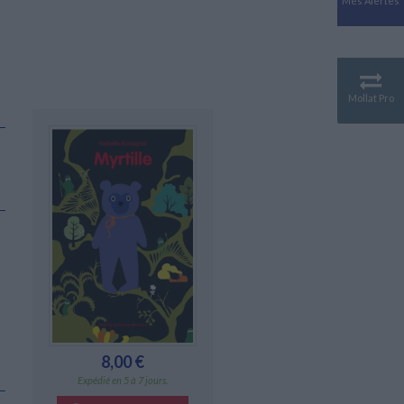
Mes Alertes
Antiquité
Mythologies
GÉOGRAPHIE
Géographie - Démographie -
Territoire
Mollat Pro
CULTURE SCIENTIFIQUE
Essais scientifique
Astronomie
8,00 €
Expédié en 5 à 7 jours.