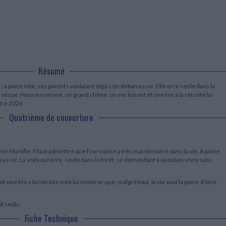
LITTÉRATURE DE VOYAGE
Dictionnaires Français
Histoire moderne
Relations et politiques
internationales
Dictionnaires Bilingues
Récits des voyageurs et des
Histoire contemporaine
explorateurs
Sécurité nationale - Défense
Langues universitaires -
BIOGRAPHIES HISTORIQUES
Dictionnaires et méthodes
ECOLOGIE - ENVIRONNEMENT
Biographies historiques
Méthodes Langues Grand public
Ecologie
Français langues étrangères
HISTOIRE - GÉNÉRALITÉS
Résumé
Historiographie
Etudes historiques
 à peine née, ses parents voulaient déjà s'en débarrasser. Elle erre seule dans la
Généalogie - Héraldique
re vécue. Heureusement, un grand chêne, un ver luisant et une fée à la retraite lui
Franc-maçonnerie
ctre 2026
Quatrième de couverture
mente Myrtille. Il faut admettre que l'oursonne a très mal démarré dans la vie. À peine
asser. La voilà qui erre, seule dans la forêt, se demandant à quoi bon vivre sans
une fée à la retraite vont lui montrer que, malgré tout, la vie vaut la peine d'être
ut seuls.
Fiche Technique