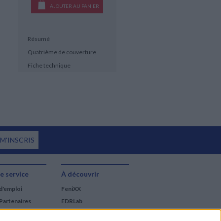
AJOUTER AU PANIER
Résumé
Quatrième de couverture
Fiche technique
 M'INSCRIS
e service
À découvrir
d'emploi
FeniXX
Partenaires
EDRLab
RetroNews