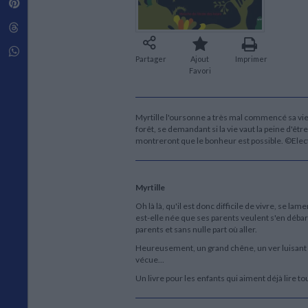
Pinterest
Techniques de construction
SCIENCE FICTION ET FANTASY
Vie familiale
Disciplines paramédicales
Matériaux de l’architecture
Littérature SF et Fantasy
Threads
Ouvrages Généraux
Urbanisme
SOCIOLOGIE
Sociologie générale
Whatsapp
Partager
Ajout
Imprimer
Travail social
Favori
Santé et société
ETHNOLOGIE
Anthropologie
Myrtille l'oursonne a très mal commencé sa vie :
forêt, se demandant si la vie vaut la peine d'êt
Ethnologie par pays
montreront que le bonheur est possible. ©Ele
Myrtille
Oh là là, qu'il est donc difficile de vivre, se la
est-elle née que ses parents veulent s'en débarr
parents et sans nulle part où aller.
Heureusement, un grand chêne, un ver luisant et 
vécue...
Un livre pour les enfants qui aiment déjà lire to