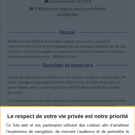
Livraison à partir de 0,01 €
-5 %
Retrait en magasin avec la carte Mollat
en savoir plus
Résumé
Rouille rêve de liberté et souhaite croquer une souris. Un jour, il
s'aventure dans la forêt et est attaqué par un chat apprenti guerrier du clan
Tonnerre. Il riposte et gagne le respect de ce clan qui l'adopte. Il est initié à
ses rites et à sa hiérarchie... ©Electre 2026
Quatrième de couverture
Depuis des générations, fidèles aux lois de leurs ancêtres, quatre clans de
chats sauvages se partagent la forêt. Mais le Clan du Tonnerre court un
grave danger, et les sinistres guerriers de l'Ombre sont de plus en plus
puissants.
En s'aventurant un jour dans les bois, Rusty, petit chat domestique, est loin
de se douter qu'il deviendra bientôt le plus valeureux des guerriers...
Le respect de votre vie privée est notre priorité
Contenus Mollat en relation