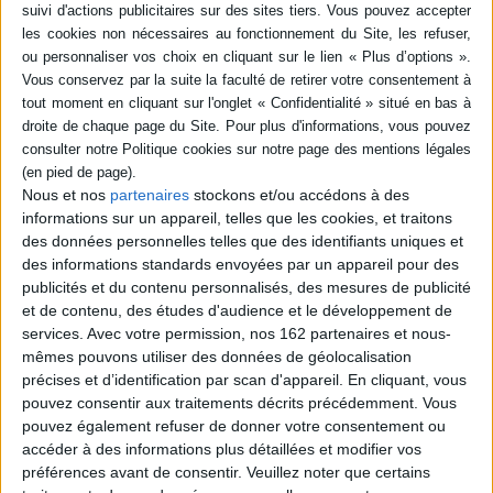
Dossiers
Nous et nos
partenaires
stockons et/ou accédons à des
informations sur un appareil, telles que les cookies, et traitons
des données personnelles telles que des identifiants uniques et
des informations standards envoyées par un appareil pour des
publicités et du contenu personnalisés, des mesures de publicité
et de contenu, des études d'audience et le développement de
services.
Avec votre permission, nos 162 partenaires et nous-
mêmes pouvons utiliser des données de géolocalisation
précises et d’identification par scan d'appareil. En cliquant, vous
Jeunesse
Dédicace
Evénement
pouvez consentir aux traitements décrits précédemment. Vous
Dédicace Erin Hunter : La Guerre des clans
pouvez également refuser de donner votre consentement ou
Erin Hunter sera présente en dédicace au rayon jeunesse le
accéder à des informations plus détaillées et modifier vos
DIMANCHE 6 octobre à 15 h.
préférences avant de consentir.
Veuillez noter que certains
EN SAVOIR PLUS