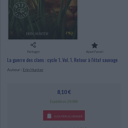
Ecologie - Environnement
Danse
Religions - Spiritualités
Bibliothèque de la Pléiade
Critique et histoire littéraire
Histoire de France
Biographies historiques
Classiques scolaires
Littérature ancienne et médiévale
Histoire - Généralités
Histoire des pays
Littérature de voyage
Audio - Livres lus
Histoire ancienne
Géographie
Littérature en version originale
Humour
Culture scientifique
Partager
Ajout Favori
CHARGEMENT...
La guerre des clans : cycle 1. Vol. 1. Retour à l'état sauvage
Auteur :
Erin Hunter
8,10 €
Expédié en 24/48h
AJOUTER AU PANIER