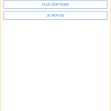
JE M'INSCRIS
PLUS D'OPTIONS
JE REFUSE
Informations pratiques
Conditions d'utilisation du site
Qui sommes-nous
Mentions Légales
Frais de port & Livraison
Conditions Générales de Vente
À votre service
Offres d'emploi
Offres Partenaires
À découvrir
FeniXX
EDRLab
RetroNews
BnF : portail des métiers du livre