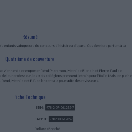
LITTÉRATURE DE VOYAGE
Dictionnaires Français
Histoire moderne
Relations et politiques
internationales
Dictionnaires Bilingues
Récits des voyageurs et des
Histoire contemporaine
explorateurs
Sécurité nationale - Défense
Langues universitaires -
BIOGRAPHIES HISTORIQUES
Dictionnaires et méthodes
ECOLOGIE - ENVIRONNEMENT
Biographies historiques
Méthodes Langues Grand public
Ecologie
Français langues étrangères
HISTOIRE - GÉNÉRALITÉS
Résumé
Historiographie
is enfants vainqueurs du concours d'histoire a disparu. Ces derniers partent à sa
Etudes historiques
Généalogie - Héraldique
Quatrième de couverture
Franc-maçonnerie
 que viennent de remporter Rémi Pharamon, Mathilde Blondin et Pierre-Paul de
 leur professeur, les trois collégiens prennent le train pour l'Italie. Mais, en pleine
 Rémi, Mathilde et P. P. se lancent à la poursuite des ravisseurs.
Fiche Technique
ISBN :
978-2-07-061285-7
EAN13 :
9782070612857
d
Reliure :
Broché