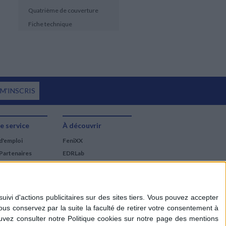
Quatrième de couverture
Fiche technique
 M'INSCRIS
e service
À découvrir
d'emploi
FeniXX
Partenaires
EDRLab
RetroNews
BnF : portail des métiers
du livre
Cercle de la librairie
Les chèques cadeaux
Mollat