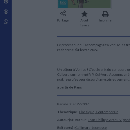
Pinterest
Techniques de construction
SCIENCE FICTION ET FANTASY
Vie familiale
Disciplines paramédicales
Matériaux de l’architecture
Littérature SF et Fantasy
Threads
Ouvrages Généraux
Urbanisme
SOCIOLOGIE
Partager
Ajout
Imprimer
Sociologie générale
Whatsapp
Favori
Travail social
Santé et société
ETHNOLOGIE
Le professeur qui accompagnait à Venise les tro
Anthropologie
recherche. ©Electre 2026
Ethnologie par pays
Un séjour à Venise ! C'est le prix du concours
Culbert, surnommé P. P. Cul-Vert. Accompagnés de
nuit, le professeur disparaît mystérieusement...
à partir de 9 ans
Paru le :
07/06/2007
Thématique :
Classique, Contemporain
Auteur(s) :
Auteur :
Jean-Philippe Arrou-Vigno
Éditeur(s) :
Gallimard-Jeunesse