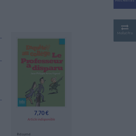
Mes Alertes
Antiquité
Mythologies
GÉOGRAPHIE
Géographie - Démographie -
Territoire
Mollat Pro
CULTURE SCIENTIFIQUE
Essais scientifique
Astronomie
7,70 €
Article indisponible
Résumé