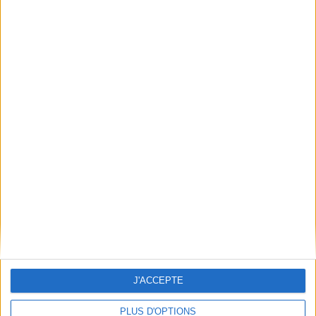
Conditions d'utilisation du site
Qui sommes-nous
Mentions Légales
Frais de port & Livraison
Conditions Générales de Vente
À votre service
Offres d'emploi
Offres Partenaires
À découvrir
FeniXX
EDRLab
RetroNews
BnF : portail des métiers du livre
Cercle de la librairie
J'ACCEPTE
Les chèques cadeaux Mollat
PLUS D'OPTIONS