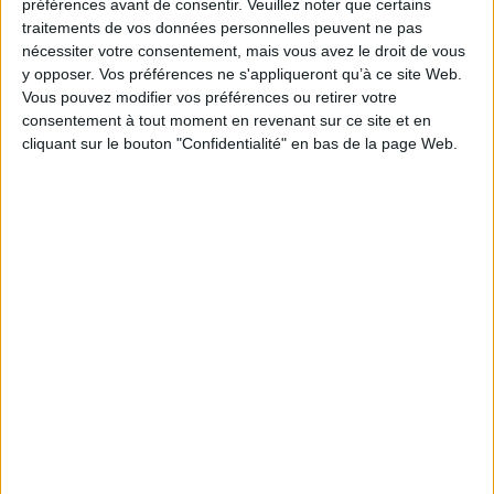
préférences avant de consentir.
Veuillez noter que certains
Collection(s) :
Les Mini Syros
traitements de vos données personnelles peuvent ne pas
Série(s) :
Non précisé.
nécessiter votre consentement, mais vous avez le droit de vous
y opposer. Vos préférences ne s'appliqueront qu’à ce site Web.
ISBN :
978-2-7485-0570-2
Vous pouvez modifier vos préférences ou retirer votre
EAN13 :
9782748505702
consentement à tout moment en revenant sur ce site et en
cliquant sur le bouton "Confidentialité" en bas de la page Web.
Reliure :
Broché
Pages :
27
Hauteur: 17.0 cm / Largeur 11.0 cm
Épaisseur: 0.4 cm
Poids: 34 g
Découvrez nos Newsletters Mollat !
JE M'INSCRIS
Informations pratiques