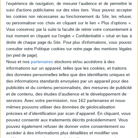
en savoir plus
Résumé
Pauvre Ricky Miller ! Son grand frère serait un assassin... ©Electre 2026
Quatrième de couverture
Les doigts rouges
Que feriez-vous si vous soupçonniez votre grand frère chéri d'avoir
Nous et nos
partenaires
stockons et/ou accédons à des
commis un crime horrible ?
informations sur un appareil, telles que les cookies, et traitons
Ricky est rongé par le doute.
des données personnelles telles que des identifiants uniques et
Mots-clés :
suspense, suspicion, idées fausses, crime.
des informations standards envoyées par un appareil pour des
publicités et du contenu personnalisés, des mesures de publicité
Sélectionné par le ministère de l'Éducation nationale.
et de contenu, des études d'audience et le développement de
Fiche Technique
services.
Avec votre permission, nos 162 partenaires et nous-
mêmes pouvons utiliser des données de géolocalisation
Paru le :
01/02/2007
précises et d’identification par scan d'appareil. En cliquant, vous
Thématique :
Héros et personnages des enfants
pouvez consentir aux traitements décrits précédemment. Vous
Auteur(s) :
Auteur :
Marc Villard
pouvez également refuser de donner votre consentement ou
Éditeur(s) :
Syros
accéder à des informations plus détaillées et modifier vos