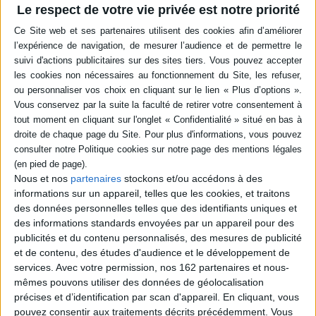
Le respect de votre vie privée est notre priorité
en savoir plus
Résumé
Shadi, jeune pilote de la Sécession, atterrit en catastrophe sur Libel, la
planète des livres, qui dépend de la Confédération impériale. Pour le
protéger, le conservateur de la bibliothèque le fait passer pour son neveu,
mais son secret est rapidement éventé. Il peut avoir la vie sauve en
trouvant l'Emerantia, seule plante capable de guérir la fille de l'Empereur.
©Electre 2026
Quatrième de couverture
Nous et nos
partenaires
stockons et/ou accédons à des
La guerre des livres
informations sur un appareil, telles que les cookies, et traitons
Shadi, jeune pilote de la Sécession, échoue sur Libel, une planète ennemie
des données personnelles telles que des identifiants uniques et
devenue la dernière bibliothèque de l'univers. Il est recueilli par le
des informations standards envoyées par un appareil pour des
conservateur, un érudit qui lutte pour sauver les livres menacés par
l'hypertechnologie. Un événement dramatique va bientôt lui donner
publicités et du contenu personnalisés, des mesures de publicité
raison et contraindre Shadi à plonger dans les entrailles de la grande
et de contenu, des études d'audience et le développement de
bibliothèque.
services.
Avec votre permission, nos 162 partenaires et nous-
Et si la guerre des livres avait déjà commencé ? Un palpitant roman
mêmes pouvons utiliser des données de géolocalisation
d'
aventures
et d'
anticipation
, qui est aussi un hymne à la
lecture.
précises et d’identification par scan d'appareil. En cliquant, vous
à partir de 10 ans
pouvez consentir aux traitements décrits précédemment. Vous