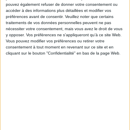
pouvez également refuser de donner votre consentement ou
Fiche Technique
accéder à des informations plus détaillées et modifier vos
Paru le :
17/01/2013
préférences avant de consentir.
Veuillez noter que certains
Thématique :
Classique, Contemporain
traitements de vos données personnelles peuvent ne pas
nécessiter votre consentement, mais vous avez le droit de vous
Auteur(s) :
Auteur :
Alain Grousset
y opposer. Vos préférences ne s'appliqueront qu’à ce site Web.
Éditeur(s) :
Gallimard-Jeunesse
Vous pouvez modifier vos préférences ou retirer votre
Collection(s) :
Folio junior
consentement à tout moment en revenant sur ce site et en
cliquant sur le bouton "Confidentialité" en bas de la page Web.
Contributeur(s) :
Illustrateur : Manchu
Série(s) :
Non précisé.
ISBN :
978-2-07-065100-9
EAN13 :
9782070651009
Reliure :
Broché
Pages :
138
Hauteur: 18.0 cm / Largeur 13.0 cm
Épaisseur: 0.9 cm
Poids: 108 g