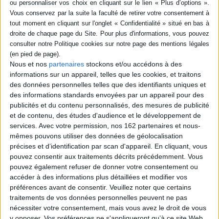
Des frères et soeurs qui piaillent et se chamaillent, des repas de famille
interminables, des séparations, des recompositions, des «tel père, tel fils»,
et puis... qui c'est qui a pété dans la voiture ?!
Fiche Technique
Paru le :
20/03/2014
Nous et nos
partenaires
stockons et/ou accédons à des
Thématique :
Livre audio (sans livre papier)
informations sur un appareil, telles que les cookies, et traitons
Auteur(s) :
Auteur :
David Sire
Auteur (illustrateur) :
Magali Le Huche
des données personnelles telles que des identifiants uniques et
des informations standards envoyées par un appareil pour des
Éditeur(s) :
Ed. des Braques
publicités et du contenu personnalisés, des mesures de publicité
Collection(s) :
Un livre, un CD
et de contenu, des études d'audience et le développement de
Série(s) :
Non précisé.
services.
Avec votre permission, nos 162 partenaires et nous-
mêmes pouvons utiliser des données de géolocalisation
ISBN :
978-2-918911-47-0
précises et d’identification par scan d'appareil. En cliquant, vous
pouvez consentir aux traitements décrits précédemment. Vous
EAN13 :
9782918911470
pouvez également refuser de donner votre consentement ou
Reliure :
Cartonné
accéder à des informations plus détaillées et modifier vos
préférences avant de consentir.
Veuillez noter que certains
Pages :
33
traitements de vos données personnelles peuvent ne pas
Hauteur: 22.0 cm / Largeur 22.0 cm
nécessiter votre consentement, mais vous avez le droit de vous
y opposer. Vos préférences ne s'appliqueront qu’à ce site Web.