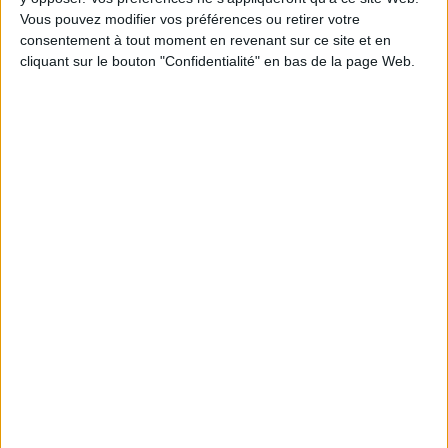
Épaisseur: 0.8 cm
Vous pouvez modifier vos préférences ou retirer votre
Poids: 255 g
consentement à tout moment en revenant sur ce site et en
cliquant sur le bouton "Confidentialité" en bas de la page Web.
Découvrez nos Newsletters Mollat !
JE M'INSCRIS
Informations pratiques
Conditions d'utilisation du site
Qui sommes-nous
Mentions Légales
Frais de port & Livraison
Conditions Générales de Vente
À votre service
Offres d'emploi
Offres Partenaires