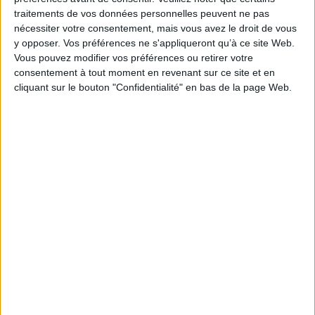
Série(s) :
Non précisé.
traitements de vos données personnelles peuvent ne pas
nécessiter votre consentement, mais vous avez le droit de vous
ISBN :
978-2-07-061574-2
y opposer. Vos préférences ne s'appliqueront qu’à ce site Web.
Vous pouvez modifier vos préférences ou retirer votre
EAN13 :
9782070615742
consentement à tout moment en revenant sur ce site et en
Reliure :
Broché
cliquant sur le bouton "Confidentialité" en bas de la page Web.
Pages :
79
Hauteur: 23.0 cm / Largeur 18.0 cm
Épaisseur: 1.9 cm
Poids: 290 g
Découvrez nos Newsletters Mollat !
JE M'INSCRIS
Informations pratiques