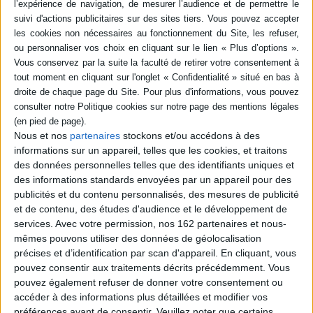
Résumé
Mois après mois, des informations et des observations pour suivre
l'évolution du paysage, la météo, les progrès de la végétation, l'activité des
animaux, etc. Avec également des expériences, des conseils pratiques
pour s'amuser et comprendre les changements de la nature. ©Electre
2026
Quatrième de couverture
Mois par mois, dans son
Almanach des saisons
, René Mettler, peintre,
photographe, amoureux de la nature, guide ses jeunes lecteurs dans leurs
Nous et nos
partenaires
stockons et/ou accédons à des
découvertes et répond à leur curiosité : paysages, vie des animaux, météo,
informations sur un appareil, telles que les cookies, et traitons
expériences amusantes, idées d'activités, bricolage, jardinage et conseils
des données personnelles telles que des identifiants uniques et
pratiques se pressent au fil des pages.
des informations standards envoyées par un appareil pour des
Une invitation irrésistible à vivre en compagnie de la nature et du jardin.
publicités et du contenu personnalisés, des mesures de publicité
Fiche Technique
et de contenu, des études d'audience et le développement de
services.
Avec votre permission, nos 162 partenaires et nous-
Paru le :
15/05/2008
mêmes pouvons utiliser des données de géolocalisation
Thématique :
Nature expliquée aux petits
précises et d’identification par scan d'appareil. En cliquant, vous
Auteur(s) :
Auteur :
René Mettler
pouvez consentir aux traitements décrits précédemment. Vous
pouvez également refuser de donner votre consentement ou
Éditeur(s) :
Gallimard-Jeunesse
accéder à des informations plus détaillées et modifier vos
Collection(s) :
Gallimard album
préférences avant de consentir.
Veuillez noter que certains