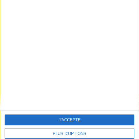
Conditions d'utilisation du site
Qui sommes-nous
Mentions Légales
Frais de port & Livraison
Conditions Générales de Vente
À votre service
Offres d'emploi
Offres Partenaires
À découvrir
FeniXX
EDRLab
RetroNews
BnF : portail des métiers du livre
Cercle de la librairie
J'ACCEPTE
Les chèques cadeaux Mollat
PLUS D'OPTIONS
Contact
Horaires