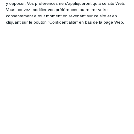
Hauteur: 30.0 cm / Largeur 22.0 cm
y opposer. Vos préférences ne s'appliqueront qu’à ce site Web.
Vous pouvez modifier vos préférences ou retirer votre
Épaisseur: 1.0 cm
consentement à tout moment en revenant sur ce site et en
cliquant sur le bouton "Confidentialité" en bas de la page Web.
Poids: 415 g
Découvrez nos Newsletters Mollat !
JE M'INSCRIS
Informations pratiques
Conditions d'utilisation du site
Qui sommes-nous
Mentions Légales
Frais de port & Livraison
Conditions Générales de Vente
À votre service