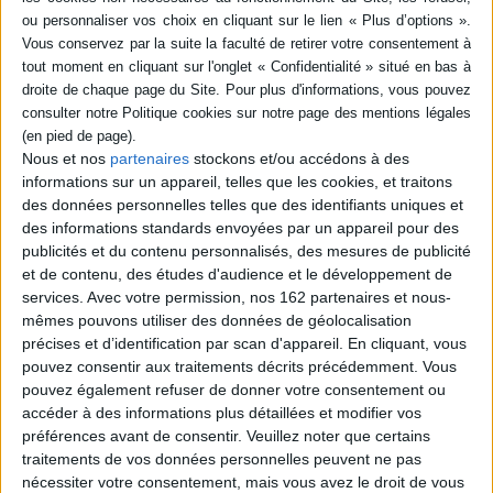
Résumé
Kaff Hard et Lepouce sont envoyés dans le passé pour retrouver le
maniaque qui a tenté de détruire la planète en la recouvrant de glace un
siècle plus tôt. ©Electre 2026
Fiche Technique
Nous et nos
partenaires
stockons et/ou accédons à des
Paru le :
06/03/2013
informations sur un appareil, telles que les cookies, et traitons
des données personnelles telles que des identifiants uniques et
Thématique :
BD générale Tout public
des informations standards envoyées par un appareil pour des
Auteur(s) :
Auteur :
Davide Cali
Auteur (illustrateur) :
Vincent Pianina
publicités et du contenu personnalisés, des mesures de publicité
Éditeur(s) :
Sarbacane
et de contenu, des études d'audience et le développement de
Collection(s) :
Non précisé.
services.
Avec votre permission, nos 162 partenaires et nous-
mêmes pouvons utiliser des données de géolocalisation
Série(s) :
10 petits insectes
précises et d’identification par scan d'appareil. En cliquant, vous
ISBN :
978-2-84865-602-1
pouvez consentir aux traitements décrits précédemment. Vous
pouvez également refuser de donner votre consentement ou
EAN13 :
9782848656021
accéder à des informations plus détaillées et modifier vos
préférences avant de consentir.
Veuillez noter que certains
Reliure :
Cartonné
traitements de vos données personnelles peuvent ne pas
Pages :
38
nécessiter votre consentement, mais vous avez le droit de vous