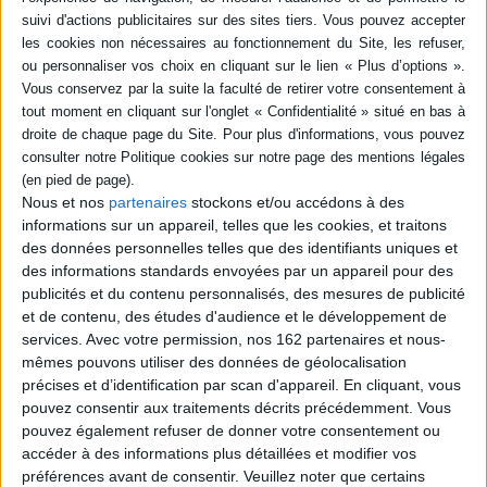
Yéti, un être candide, s'ennuie dans son paradis et part tenter sa chance à
Paris, où il fait la connaissance de Caterina, Volker et Alessandro, immigrés
eux aussi. Physiquement très différent et parlant une langue
incompréhensible, Yéti a beaucoup de mal à s'intégrer dans la société...
Une fable politique décapante sur la condition extrême des étrangers.
©Electre 2026
Quatrième de couverture
Amnesty International
Nous et nos
partenaires
stockons et/ou accédons à des
À travers le destin d'un « étrange étranger » confronté au rejet et à la
informations sur un appareil, telles que les cookies, et traitons
xénophobie, cet album témoigne à sa façon du combat que mène Amnesty
International contre les discriminations, pour que chacun puisse jouir du
des données personnelles telles que des identifiants uniques et
respect de ses droits partout dans le monde.
des informations standards envoyées par un appareil pour des
Fiche Technique
publicités et du contenu personnalisés, des mesures de publicité
et de contenu, des études d'audience et le développement de
Paru le :
20/01/2010
services.
Avec votre permission, nos 162 partenaires et nous-
Thématique :
BD générale Tout public
mêmes pouvons utiliser des données de géolocalisation
précises et d’identification par scan d'appareil. En cliquant, vous
Auteur(s) :
Auteur :
Alessandro Tota
pouvez consentir aux traitements décrits précédemment. Vous
Éditeur(s) :
Sarbacane
pouvez également refuser de donner votre consentement ou
Collection(s) :
Non précisé.
accéder à des informations plus détaillées et modifier vos
Série(s) :
Non précisé.
préférences avant de consentir.
Veuillez noter que certains