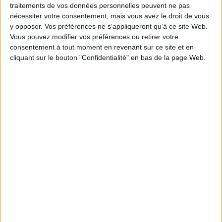
traitements de vos données personnelles peuvent ne pas
ISBN :
978-2-84865-342-6
nécessiter votre consentement, mais vous avez le droit de vous
y opposer. Vos préférences ne s'appliqueront qu’à ce site Web.
EAN13 :
9782848653426
Vous pouvez modifier vos préférences ou retirer votre
Reliure :
Broché
consentement à tout moment en revenant sur ce site et en
cliquant sur le bouton "Confidentialité" en bas de la page Web.
Pages :
112
Hauteur: 25.0 cm / Largeur 20.0 cm
Épaisseur: 1.1 cm
Poids: 470 g
Découvrez nos Newsletters Mollat !
JE M'INSCRIS
Informations pratiques
Conditions d'utilisation du site