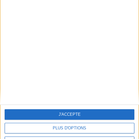
Qui sommes-nous
Mentions Légales
Frais de port & Livraison
Conditions Générales de Vente
À votre service
Offres d'emploi
Offres Partenaires
À découvrir
FeniXX
EDRLab
RetroNews
BnF : portail des métiers du livre
Cercle de la librairie
J'ACCEPTE
Les chèques cadeaux Mollat
Contact
Horaires
PLUS D'OPTIONS
Librairie Mollat
La librairie Mollat vous accueille