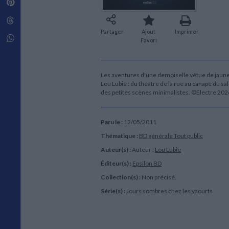
Pinterest
Techniques de construction
SCIENCE FICTION ET FANTASY
Vie familiale
Disciplines paramédicales
Matériaux de l’architecture
Littérature SF et Fantasy
Threads
Ouvrages Généraux
Urbanisme
SOCIOLOGIE
Partager
Ajout
Imprimer
Sociologie générale
Whatsapp
Favori
Travail social
Santé et société
Les aventures d'une demoiselle vêtue de jaun
ETHNOLOGIE
Lou Lubie : du théâtre de la rue au canapé du 
Anthropologie
des petites scènes minimalistes. ©Electre 202
Ethnologie par pays
Paru le :
12/05/2011
Thématique :
BD générale Tout public
Auteur(s) :
Auteur :
Lou Lubie
Éditeur(s) :
Epsilon BD
Collection(s) :
Non précisé.
Série(s) :
Jours sombres chez les yaourts