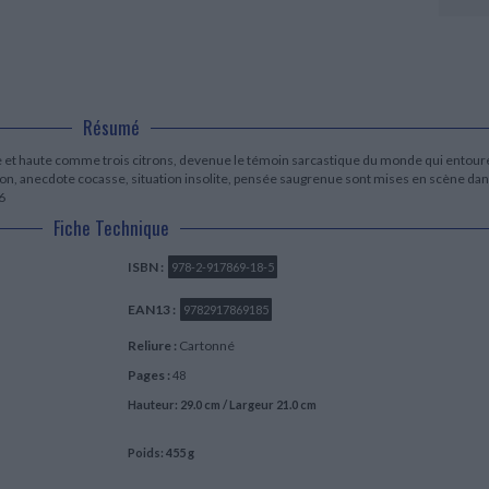
LITTÉRATURE DE VOYAGE
Dictionnaires Français
Histoire moderne
Relations et politiques
internationales
Dictionnaires Bilingues
Récits des voyageurs et des
Histoire contemporaine
explorateurs
Sécurité nationale - Défense
Langues universitaires -
BIOGRAPHIES HISTORIQUES
Dictionnaires et méthodes
ECOLOGIE - ENVIRONNEMENT
Biographies historiques
Méthodes Langues Grand public
Ecologie
Français langues étrangères
Résumé
HISTOIRE - GÉNÉRALITÉS
Historiographie
e et haute comme trois citrons, devenue le témoin sarcastique du monde qui entour
Etudes historiques
salon, anecdote cocasse, situation insolite, pensée saugrenue sont mises en scène da
6
Généalogie - Héraldique
Franc-maçonnerie
Fiche Technique
ISBN :
978-2-917869-18-5
EAN13 :
9782917869185
Reliure :
Cartonné
Pages :
48
Hauteur: 29.0 cm / Largeur 21.0 cm
Poids: 455 g