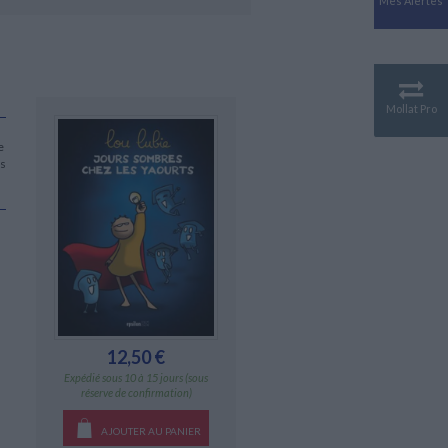
Mes Alertes
Antiquité
Mythologies
GÉOGRAPHIE
Géographie - Démographie -
Territoire
Mollat Pro
CULTURE SCIENTIFIQUE
e
Essais scientifique
ns
Astronomie
12,50 €
Expédié sous 10 à 15 jours (sous
réserve de confirmation)
AJOUTER AU PANIER