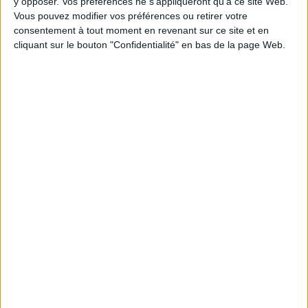
y opposer. Vos préférences ne s'appliqueront qu’à ce site Web.
Épaisseur: 0.9 cm
Vous pouvez modifier vos préférences ou retirer votre
consentement à tout moment en revenant sur ce site et en
Poids: 476 g
cliquant sur le bouton "Confidentialité" en bas de la page Web.
Découvrez nos Newsletters Mollat !
JE M'INSCRIS
Informations pratiques
Conditions d'utilisation du site
Qui sommes-nous
Mentions Légales
Frais de port & Livraison
Conditions Générales de Vente
À votre service
Offres d'emploi