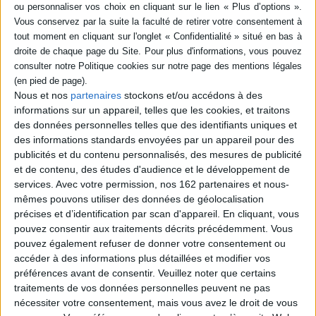
A Pékin en 1900, Quentin et l'archéologue Morrison attendent leur
exécution dans une cellule de la Cité interdite. Leur sort est entre les
mains de l'impératrice, surnommée le vieux Bouddha par son peuple. En
France, Amélie alerte un inspecteur français qui enquête sur le
mystérieux M. Robert. ©Electre 2026
Fiche Technique
Paru le :
08/04/2004
Nous et nos
partenaires
stockons et/ou accédons à des
informations sur un appareil, telles que les cookies, et traitons
Thématique :
BD générale Tout public
des données personnelles telles que des identifiants uniques et
Auteur(s) :
Auteur :
Gilles Chaillet
Auteur (illustrateur) :
Bernard Capo
des informations standards envoyées par un appareil pour des
Éditeur(s) :
Casterman
publicités et du contenu personnalisés, des mesures de publicité
Collection(s) :
Non précisé.
et de contenu, des études d'audience et le développement de
services.
Avec votre permission, nos 162 partenaires et nous-
Série(s) :
Tombelaine
mêmes pouvons utiliser des données de géolocalisation
ISBN :
Non précisé.
précises et d’identification par scan d'appareil. En cliquant, vous
pouvez consentir aux traitements décrits précédemment. Vous
EAN13 :
9782203356979
pouvez également refuser de donner votre consentement ou
accéder à des informations plus détaillées et modifier vos
Reliure :
Cartonné
préférences avant de consentir.
Veuillez noter que certains
Pages :
48
traitements de vos données personnelles peuvent ne pas
Hauteur: 31.0 cm / Largeur 23.0 cm
nécessiter votre consentement, mais vous avez le droit de vous