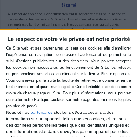
Résumé
A la mort de son père, Cendrillon devient la servante de sa belle-mère et
de ses deux demi-soeurs. Grâce à sa tante la fée, elle réalise son rêve de
se rendre au bal donné par le prince. Ne pouvant assister au bal après
minuit, au deuxième coup de carillon, elle s'enfuit abandonnant dans sa
course une pantoufle. ©Electre 2026
Le respect de votre vie privée est notre priorité
Contenus Mollat en relation
Dossiers
Nous et nos
partenaires
stockons et/ou accédons à des
informations sur un appareil, telles que les cookies, et traitons
des données personnelles telles que des identifiants uniques et
des informations standards envoyées par un appareil pour des