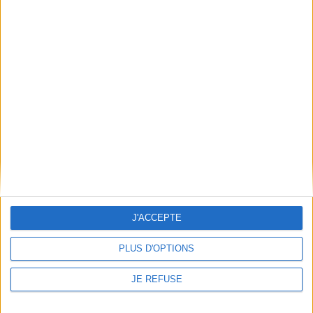
JE M'INSCRIS
Informations pratiques
Conditions d'utilisation du site
Qui sommes-nous
Mentions Légales
Frais de port & Livraison
Conditions Générales de Vente
À votre service
Offres d'emploi
J'ACCEPTE
Offres Partenaires
PLUS D'OPTIONS
À découvrir
JE REFUSE
FeniXX
EDRLab