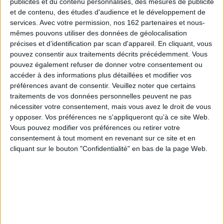
publicités et du contenu personnalisés, des mesures de publicité
et de contenu, des études d'audience et le développement de
services.
Avec votre permission, nos 162 partenaires et nous-
mêmes pouvons utiliser des données de géolocalisation
précises et d’identification par scan d'appareil. En cliquant, vous
Cherche chaussure à son pied
pouvez consentir aux traitements décrits précédemment. Vous
Petit panorama des Cendrillon disponibles en livre à l'occasion de la
pouvez également refuser de donner votre consentement ou
sortie du film Disney sur les grands écrans.
accéder à des informations plus détaillées et modifier vos
préférences avant de consentir.
Veuillez noter que certains
EN SAVOIR PLUS
traitements de vos données personnelles peuvent ne pas
nécessiter votre consentement, mais vous avez le droit de vous
Livres animés
Afficher détail
y opposer. Vos préférences ne s'appliqueront qu’à ce site Web.
Vous pouvez modifier vos préférences ou retirer votre
Grands formats
Afficher détail
consentement à tout moment en revenant sur ce site et en
cliquant sur le bouton "Confidentialité" en bas de la page Web.
Petits formats
Afficher détail
Livres-disques
Afficher détail
Cendrillon
Auteur :
Sarah Dennis
Fiche Technique
Éditeur :
Gautier-