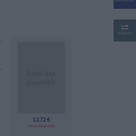
Mes Alertes
Antiquité
Mythologies
GÉOGRAPHIE
Géographie - Démographie -
Territoire
Mollat Pro
CULTURE SCIENTIFIQUE
Essais scientifique
Astronomie
13,72 €
Article indisponible