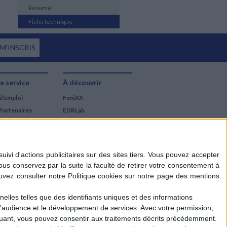
Résumé
Fiche technique
 M'INSCRIS
e service
À découvrir
d'emploi
FeniXX
Partenaires
EDRLab
RetroNews
BnF : portail des métiers
du livre
Cercle de la librairie
Les chèques cadeaux
Mollat
elles telles que des identifiants uniques et des informations
d'audience et le développement de services.
Avec votre permission,
iquant, vous pouvez consentir aux traitements décrits précédemment.