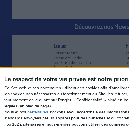
Découvrez nos Newsl
Contact
H
Librairie Mollat
La
15 rue Vital-Carles
Du
33 080 Bordeaux Cedex
l
Standard :
05 56 56 40 40
Jo
Service client mollat.com :
05 56 56 40
1e
83
* 
Le respect de votre vie privée est notre priori
Contactez-nous
à
Le
du
l
Jo
1
Nous et nos
partenaires
stockons et/ou accédons à des informations s
et
standards envoyées par un appareil pour des publicités et du conte
* 
nos 162 partenaires et nous-mêmes pouvons utiliser des données de g
1