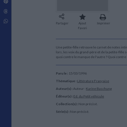
Pinterest
Techniques de construction
SCIENCE FICTION ET FANTASY
Vie familiale
Disciplines paramédicales
Matériaux de l’architecture
Littérature SF et Fantasy
Threads
Ouvrages Généraux
Urbanisme
SOCIOLOGIE
Sociologie générale
Whatsapp
Partager
Ajout
Imprimer
Travail social
Favori
Santé et société
ETHNOLOGIE
Une petite-fille retrouve le carnet de notes int
Anthropologie
lors, les voix du grand-père et de la petite-fil
Ethnologie par pays
quoi contre le manque de l'autre ? Quoi contre
Paru le :
15/03/1996
Thématique :
Littérature Française
Auteur(s) :
Auteur :
Karine Baschung
Éditeur(s) :
Ed. du Petit véhicule
Collection(s) :
Non précisé.
Série(s) :
Non précisé.