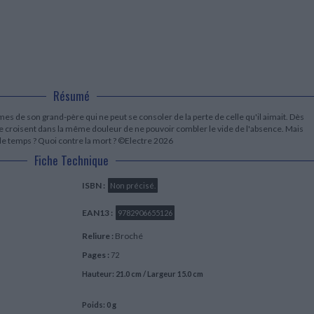
LITTÉRATURE DE VOYAGE
Dictionnaires Français
Histoire moderne
Relations et politiques
internationales
Dictionnaires Bilingues
Récits des voyageurs et des
Histoire contemporaine
explorateurs
Sécurité nationale - Défense
Langues universitaires -
BIOGRAPHIES HISTORIQUES
Dictionnaires et méthodes
ECOLOGIE - ENVIRONNEMENT
Biographies historiques
Méthodes Langues Grand public
Ecologie
Français langues étrangères
HISTOIRE - GÉNÉRALITÉS
Résumé
Historiographie
Etudes historiques
imes de son grand-père qui ne peut se consoler de la perte de celle qu'il aimait. Dès
Généalogie - Héraldique
le se croisent dans la même douleur de ne pouvoir combler le vide de l'absence. Mais
 le temps ? Quoi contre la mort ? ©Electre 2026
Franc-maçonnerie
Fiche Technique
ISBN :
Non précisé.
EAN13 :
9782906655126
Reliure :
Broché
Pages :
72
Hauteur: 21.0 cm / Largeur 15.0 cm
Poids: 0 g