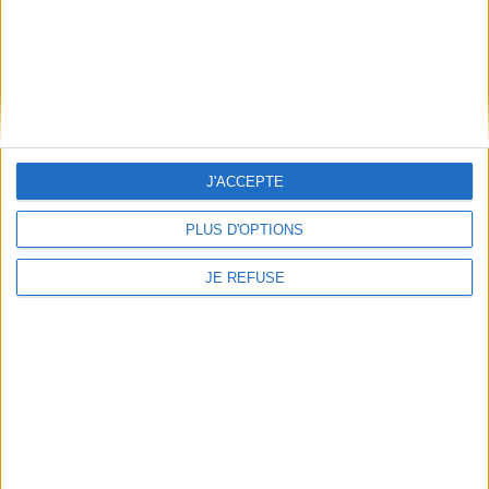
Découvrez nos Newsletters Mollat !
JE M'INSCRIS
Informations pratiques
Conditions d'utilisation du site
J'ACCEPTE
Qui sommes-nous
Mentions Légales
PLUS D'OPTIONS
Frais de port & Livraison
Conditions Générales de Vente
JE REFUSE
À votre service
Offres d'emploi
Offres Partenaires
À découvrir
FeniXX
EDRLab