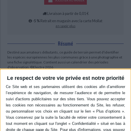
AJOUTER AU PANIER
Livraison à partir de 0,01 €
-5 %
Retrait en magasin avec la carte Mollat
en savoir plus
Résumé
Destiné aux amateurs débutants, ce guide de terrain permet d'identifier
les espèces européennes les plus communes grâce à une photographie et
une fiche signalétique. Contient aussi un calendrier des périodes
d'observation. ©Electre 2026
Quatrième de couverture
Le respect de votre vie privée est notre priorité
Vous aimez les arbres et vous voulez en connaître davantage à leur
sujet ?
Plus de 170 espèces décrites en détail.
Une fiche signalétique permet d'identifier l'arbre au premier coup d'oeil.
Sur chaque page, une photographie en couleur montre l'arbre tel qu'il est le
plus souvent observé.
Une illustration met en avant les principales caractéristiques de l'arbre