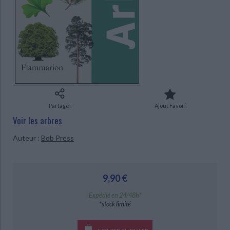
Ecologie - Environnement
Danse
Religions - Spiritualités
Bibliothèque de la Pléiade
Critique et histoire littéraire
Histoire de France
Biographies historiques
Classiques scolaires
Littérature ancienne et médiévale
Histoire - Généralités
Histoire des pays
Littérature de voyage
Audio - Livres lus
Histoire ancienne
Géographie
Littérature en version originale
Humour
CHARGEMENT...
Culture scientifique
Partager
Ajout Favori
Voir les arbres
Auteur :
Bob Press
9,90 €
Expédié en 24/48h*
*stock limité