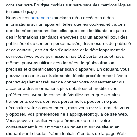
(feuilles, fleurs et fruits).
Un petit calendrier indique les périodes de floraison de l'arbre.
Nous et nos
partenaires
stockons et/ou accédons à des
informations sur un appareil, telles que les cookies, et traitons
Contenus Mollat en relation
des données personnelles telles que des identifiants uniques et
des informations standards envoyées par un appareil pour des
publicités et du contenu personnalisés, des mesures de publicité
Dossiers
et de contenu, des études d'audience et le développement de
services.
Avec votre permission, nos 162 partenaires et nous-
mêmes pouvons utiliser des données de géolocalisation
précises et d’identification par scan d'appareil. En cliquant, vous
pouvez consentir aux traitements décrits précédemment. Vous
pouvez également refuser de donner votre consentement ou
accéder à des informations plus détaillées et modifier vos
préférences avant de consentir.
Veuillez noter que certains
traitements de vos données personnelles peuvent ne pas
nécessiter votre consentement, mais vous avez le droit de vous
y opposer. Vos préférences ne s'appliqueront qu’à ce site Web.
Vous pouvez modifier vos préférences ou retirer votre
consentement à tout moment en revenant sur ce site et en
cliquant sur le bouton "Confidentialité" en bas de la page Web.