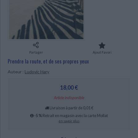
Ecologie - Environnement
Danse
Religions - Spiritualités
Bibliothèque de la Pléiade
Critique et histoire littéraire
Histoire de France
Biographies historiques
CHARGEMENT...
Classiques scolaires
Littérature ancienne et médiévale
Histoire - Généralités
Histoire des pays
Littérature de voyage
Audio - Livres lus
Histoire ancienne
Géographie
Littérature en version originale
Humour
Culture scientifique
Partager
Ajout Favori
Prendre la route, et de ses propres yeux
Auteur :
Ludovic Hary
18,00 €
Article indisponible
Livraison à partir de 0,01 €
-5 %
Retrait en magasin avec la carte Mollat
en savoir plus