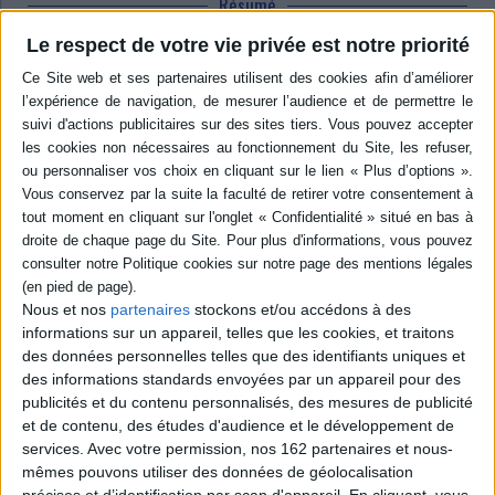
Résumé
Interné en hôpital psychiatrique depuis plusieurs mois à cause de sa manie
Le respect de votre vie privée est notre priorité
du classement, un homme parvient à s'échapper pour partir à la
Martinique. Pendant le voyage en avion, il vit une aventure passionnée
avec une hôtesse de l'air qui disparaît à son arrivée. Il part alors à la
recherche de la jeune femme, tout en étant poursuivi par ses deux
infirmiers, bien décidés à le ramener en métropole. ©Electre 2026
Quatrième de couverture
Prendre la route, et de ses propres yeux
Un homme nommé Sucdeberg est interné car sa manie inconditionnelle
du classement inquiète et lasse son entourage. Il finit par s'ennuyer ferme
à l'hôpital psychiatrique parmi les dépressifs et les psychotiques,
s'interrogeant sur l'équilibre mental des médecins. Se faisant désormais
Nous et nos
partenaires
stockons et/ou accédons à des
appeler El, il parvient à s'échapper. Commence alors une traque
impitoyable entre la Martinique et la métropole, menée par ses deux
informations sur un appareil, telles que les cookies, et traitons
infirmiers dévolus et farouches adversaires, Mix et Max ; une épopée
des données personnelles telles que des identifiants uniques et
rocambolesque et riche en rebondissements. Dans l'avion qui l'emmène
des informations standards envoyées par un appareil pour des
sur l'île, notre héros vit une aventure avec une incandescente hôtesse de
publicités et du contenu personnalisés, des mesures de publicité
l'air, la Palestinienne Resha, qui hélas disparaît lorsque l'avion se pose. De
fuites en planques, de courses de voitures en escapades à vélo,
et de contenu, des études d'audience et le développement de
échappera-t-il à Mix et Max, résolus à le ramener à l'hôpital psychiatrique ?
services.
Avec votre permission, nos 162 partenaires et nous-
Retrouvera-t-il son hôtesse de l'air pour d'autres moments d'extase ?
mêmes pouvons utiliser des données de géolocalisation
Saura-t-il apprivoiser le réel sans systématiquement le plier à sa manie du