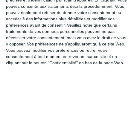
précises et d’identification par scan d'appareil. En cliquant, vous
classement ?...
pouvez consentir aux traitements décrits précédemment. Vous
À travers un style luxuriant, Ludovic Hary nous entraîne dans une aventure
pouvez également refuser de donner votre consentement ou
palpitante. Avec humour, l'auteur dresse un portrait attachant de son héros
accéder à des informations plus détaillées et modifier vos
et enchaîne les morceaux de bravoure.
préférences avant de consentir.
Veuillez noter que certains
Prendre la route, et de ses propres yeux
est le troisième roman de
Ludovic
traitements de vos données personnelles peuvent ne pas
Hary.
nécessiter votre consentement, mais vous avez le droit de vous
Fiche Technique
y opposer. Vos préférences ne s'appliqueront qu’à ce site Web.
Paru le :
04/01/2012
Vous pouvez modifier vos préférences ou retirer votre
consentement à tout moment en revenant sur ce site et en
Thématique :
Littérature Française
cliquant sur le bouton "Confidentialité" en bas de la page Web.
Auteur(s) :
Auteur :
Ludovic Hary
Éditeur(s) :
Léo Scheer
Collection(s) :
Laureli
Série(s) :
Non précisé.
ISBN :
978-2-7561-0348-8
EAN13 :
9782756103488
Reliure :
Broché
Pages :
202