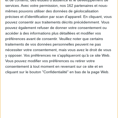
et de contenu, des études d'audience et le développement de
à l'image du négociant lillois François-Charles Briansaux, attirés par les
services.
Avec votre permission, nos 162 partenaires et nous-
multiples affaires à conclure à l'intérieur de ce grand marché en
mêmes pouvons utiliser des données de géolocalisation
construction et pour partie protégé de la concurrence anglaise par le
«blocus continental». Ils sont rejoints par les fonctionnaires financiers
précises et d’identification par scan d'appareil. En cliquant, vous
chargés «d'exporter» le système fiscal français dans les cent trente
pouvez consentir aux traitements décrits précédemment. Vous
départements de l'Empire. On veut alors croire à l'efficacité d'une
pouvez également refuser de donner votre consentement ou
administration unique et aux vertus d'un fisc égalisateur, sans pourtant
accéder à des informations plus détaillées et modifier vos
faire disparaître certaines spécificités locales, reflets des temporalités et
modalités de la conquête.
préférences avant de consentir.
Veuillez noter que certains
traitements de vos données personnelles peuvent ne pas
Matthieu de Oliveira porte une attention particulière aux relations
nécessiter votre consentement, mais vous avez le droit de vous
réciproques entre l'ancienne France et les départements réunis, et
notamment entre les places financières que sont Paris, Lille, Bruxelles,
y opposer. Vos préférences ne s'appliqueront qu’à ce site Web.
Amsterdam ou Hambourg. Son ouvrage éclaire ainsi la façon dont
Vous pouvez modifier vos préférences ou retirer votre
s'articule à l'intérieur d'un territoire, celui des routes septentrionales, le
consentement à tout moment en revenant sur ce site et en
mouvement combiné des affaires privées et de la finance publique.
cliquant sur le bouton "Confidentialité" en bas de la page Web.
Fiche Technique
Paru le :
05/07/2011
Thématique :
Economie internationale/mondialisation
Auteur(s) :
Auteur :
Matthieu de Oliveira
Éditeur(s) :
Comité pour l'histoire économique et financière de la France-
IGPDE
Collection(s) :
Histoire économique et financière de la France