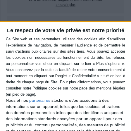
en savoir plus
epub
12,99 €
Le respect de votre vie privée est notre priorité
Protection: Aucune
ACHETER EN NUMÉRIQUE
Résumé
Cette étude s'intéresse aux places financières européennes (Paris, Lille,
Bruxelles, Amsterdam ou Hambourg) et aux mouvements combinés des
affaires privées et de la finance publique, de 1789 à 1815. ©Electre 2026
Quatrième de couverture
Nous et nos
partenaires
stockons et/ou accédons à des
Entre 1789 et 1815, tout le Nord-Ouest de l'Europe continentale passe, à la
informations sur un appareil, telles que les cookies, et traitons
faveur des conquêtes et des annexions, sous contrôle français.
des données personnelles telles que des identifiants uniques et
Densément peuplé et en cours d'industrialisation rapide, ce territoire se
des informations standards envoyées par un appareil pour des
prévaut d'une tradition négociante qui a fait sa richesse.
publicités et du contenu personnalisés, des mesures de publicité
Ces multiples attraits expliquent la présence de manieurs d'argent privés,