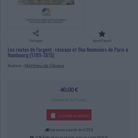
Ecologie - Environnement
Danse
Religions - Spiritualités
Bibliothèque de la Pléiade
Critique et histoire littéraire
Histoire de France
Biographies historiques
Classiques scolaires
Littérature ancienne et médiévale
CHARGEMENT...
Histoire - Généralités
Histoire des pays
Littérature de voyage
Audio - Livres lus
Histoire ancienne
Géographie
Littérature en version originale
Humour
Partager
Ajout Favori
Culture scientifique
Les routes de l'argent : réseaux et flux financiers de Paris à
Hambourg (1789-1815)
Auteur :
Matthieu de Oliveira
40,00 €
Expédié en 5 à 7 jours.
AJOUTER AU PANIER
Livraison à partir de 0,01 €
-5 %
Retrait en magasin avec la carte Mollat