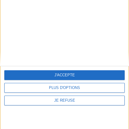
Informations pratiques
Conditions d'utilisation du site
Qui sommes-nous
Mentions Légales
Frais de port & Livraison
Conditions Générales de Vente
À votre service
Offres d'emploi
Offres Partenaires
J'ACCEPTE
À découvrir
PLUS D'OPTIONS
FeniXX
JE REFUSE
EDRLab
RetroNews
BnF : portail des métiers du livre
Cercle de la librairie