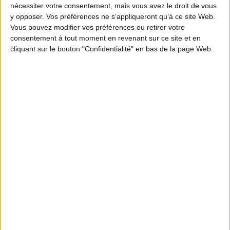
nécessiter votre consentement, mais vous avez le droit de vous
Reliure :
Broché
y opposer. Vos préférences ne s'appliqueront qu’à ce site Web.
Pages :
44
Vous pouvez modifier vos préférences ou retirer votre
consentement à tout moment en revenant sur ce site et en
Hauteur: 19.0 cm / Largeur 12.0 cm
cliquant sur le bouton "Confidentialité" en bas de la page Web.
Épaisseur: 0.5 cm
Poids: 70 g
Découvrez nos Newsletters Mollat !
JE M'INSCRIS
Informations pratiques
Conditions d'utilisation du site
Qui sommes-nous
Mentions Légales
Frais de port & Livraison