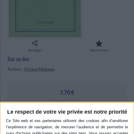
Ecologie - Environnement
Danse
Religions - Spiritualités
Bibliothèque de la Pléiade
Critique et histoire littéraire
Histoire de France
Biographies historiques
Classiques scolaires
Littérature ancienne et médiévale
Histoire - Généralités
Histoire des pays
Littérature de voyage
Audio - Livres lus
Histoire ancienne
Géographie
Littérature en version originale
Humour
Culture scientifique
Partager
Ajout Favori
Sac au dos
Auteur :
Octave Mirbeau
7,70 €
Article indisponible
Le respect de votre vie privée est notre priorité
Livraison à partir de 0,01 €
-5 %
Retrait en magasin avec la carte Mollat
en savoir plus