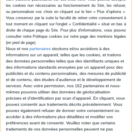
Résumé
Mirbeau "routard", partant à pied sur les chemins, l'été 1884, sac au dos,
muni d'un podomètre et d'un éventail japonais, et accompagné d'un ami.
Une chronique pédestre estivale, au cours de laquelle ne sont pas
épargnés, en vrac : les représentants de commerce, les agriculteurs, le
directeur de la Revue des deux mondes. ©Electre 2026
Fiche Technique
Nous et nos
partenaires
stockons et/ou accédons à des
informations sur un appareil, telles que les cookies, et traitons
Paru le :
01/01/1991
des données personnelles telles que des identifiants uniques et
Thématique :
Littérature Française
des informations standards envoyées par un appareil pour des
Auteur(s) :
Auteur :
Octave Mirbeau
publicités et du contenu personnalisés, des mesures de publicité
Éditeur(s) :
Echoppe
et de contenu, des études d'audience et le développement de
services.
Avec votre permission, nos 162 partenaires et nous-
Collection(s) :
Non précisé.
mêmes pouvons utiliser des données de géolocalisation
Contributeur(s) :
Editeur scientifique (ou intellectuel) : Jean-François
précises et d’identification par scan d'appareil. En cliquant, vous
Nivet - Editeur scientifique (ou intellectuel) : Pierre Michel
pouvez consentir aux traitements décrits précédemment. Vous
Série(s) :
Non précisé.
pouvez également refuser de donner votre consentement ou
accéder à des informations plus détaillées et modifier vos
ISBN :
Non précisé.
préférences avant de consentir.
Veuillez noter que certains
EAN13 :
traitements de vos données personnelles peuvent ne pas
9782905657817