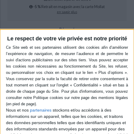
-5 %
Retrait en magasin avec la carte Mollat
en savoir plus
Résumé
Le respect de votre vie privée est notre priorité
Les restructurations sont envisagées du point de vue de leurs
conséquences sociales en contexte de crise. Cet essai observe les
pratiques managériales et l'intervention des salariés et de leurs
représentants dans l'entreprise, dans une perspective transnationale et
pluridisciplinaire. ©Electre 2026
Quatrième de couverture
L'entreprise en restructuration
Dynamiques institutionnelles et mobilisations collectives
Cet ouvrage explore les dynamiques institutionnelles et les mobilisations à
l'oeuvre dans les restructurations d'entreprise. Celles-ci apparaissent,
actuellement, comme des processus diffus, récurrents et complexes de
Nous et nos
partenaires
stockons et/ou accédons à des
réorganisation affectant l'entreprise dans sa recherche de flexibilité et
d'avantages compétitifs. Dans un contexte de crise, elles prennent un
informations sur un appareil, telles que les cookies, et traitons
relief particulier en raison de leur ampleur, de l'intensité des conflits
des données personnelles telles que des identifiants uniques et
auxquels elles donnent lieu et de leurs conséquences sociales
des informations standards envoyées par un appareil pour des
notamment en termes d'emplois. Loin de s'imposer comme des