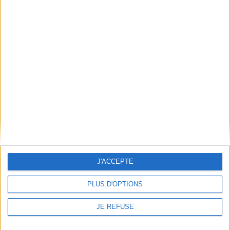
JE M'INSCRIS
Informations pratiques
Conditions d'utilisation du site
Qui sommes-nous
Mentions Légales
Frais de port & Livraison
Conditions Générales de Vente
À votre service
Offres d'emploi
J'ACCEPTE
Offres Partenaires
PLUS D'OPTIONS
À découvrir
JE REFUSE
FeniXX
EDRLab