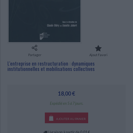
Ecologie - Environnement
Danse
Religions - Spiritualités
Bibliothèque de la Pléiade
Critique et histoire littéraire
Histoire de France
Biographies historiques
Classiques scolaires
Littérature ancienne et médiévale
Histoire - Généralités
Histoire des pays
CHARGEMENT...
Littérature de voyage
Audio - Livres lus
Histoire ancienne
Géographie
Littérature en version originale
Humour
Culture scientifique
Partager
Ajout Favori
L'entreprise en restructuration : dynamiques
institutionnelles et mobilisations collectives
18,00 €
Expédié en 5 à 7 jours.
AJOUTER AU PANIER
Livraison à partir de 0,01 €