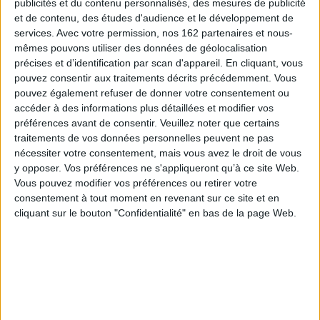
publicités et du contenu personnalisés, des mesures de publicité
adaptations inéluctables à une évolution économique qui leur échapperait,
les restructurations se caractérisent par de nombreuses initiatives des
et de contenu, des études d'audience et le développement de
acteurs concernés, tant les directions d'entreprise, que les salariés et
services.
Avec votre permission, nos 162 partenaires et nous-
leurs représentants. Prenant appui sur tout un ensemble d'équipements
mêmes pouvons utiliser des données de géolocalisation
institutionnels et des mobilisations collectives, un débat argumenté et
précises et d’identification par scan d'appareil. En cliquant, vous
contradictoire s'instaure entre les différentes parties prenantes. Il ne se
pouvez consentir aux traitements décrits précédemment. Vous
réduit pas aux reclassements des salariés et à la compensation financière
des pertes d'emploi. Il porte également sur la formulation même des
pouvez également refuser de donner votre consentement ou
problèmes à résoudre et peut parfois conduire à la construction concertée
accéder à des informations plus détaillées et modifier vos
de stratégies économiques alternatives permettant de préserver les
préférences avant de consentir.
Veuillez noter que certains
emplois.
traitements de vos données personnelles peuvent ne pas
L'ouvrage envisage les restructurations au croisement des pratiques
nécessiter votre consentement, mais vous avez le droit de vous
managériales et de l'intervention des salariés et de leurs représentants
y opposer. Vos préférences ne s'appliqueront qu’à ce site Web.
dans l'entreprise. Il explore des dynamiques institutionnelles à partir de
l'analyse des dispositifs juridiques européens et nationaux et d'enquêtes
Vous pouvez modifier vos préférences ou retirer votre
de terrain dans les entreprises, en adoptant une perspective
consentement à tout moment en revenant sur ce site et en
transnationale et pluridisciplinaire liant histoire, économie, droit et
cliquant sur le bouton "Confidentialité" en bas de la page Web.
sociologie. Cet ouvrage se compose des contributions présentées lors
d'un colloque réunissant des acteurs parties prenantes des
restructurations et des chercheurs. Il propose un nouveau regard sur une
question sociale brûlante.
Fiche Technique
Paru le :
17/05/2010
Thématique :
contrôle de gestion/tableaux de bord