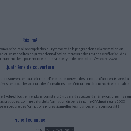
LITTÉRATURE DE VOYAGE
Dictionnaires Français
Histoire moderne
Relations et politiques
internationales
Dictionnaires Bilingues
Récits des voyageurs et des
Histoire contemporaine
explorateurs
Sécurité nationale - Défense
Langues universitaires -
BIOGRAPHIES HISTORIQUES
Dictionnaires et méthodes
ECOLOGIE - ENVIRONNEMENT
Biographies historiques
Méthodes Langues Grand public
Ecologie
Français langues étrangères
HISTOIRE - GÉNÉRALITÉS
Résumé
Historiographie
Etudes historiques
 conception et à l'appropriation du rythme et de la progression de la formation en
Généalogie - Héraldique
es et les modalités de professionnalisation. A travers des textes de réflexion, des
ffre une matière pour mettre en oeuvre ce type de formation. ©Electre 2026
Franc-maçonnerie
Quatrième de couverture
n sont souvent en cause lorsque l'on met en oeuvre des contrats d'apprentissage. La
ntéressent tous les acteurs des formations d'ingénieurs en alternance (responsables
ale évolue. Nous en rendons compte ici à travers des textes de réflexion, une mise en
as pratiques, comme celui de la formation dispensée par le CFA Ingénieurs 2000.
mise en oeuvre des formations professionnelles les nuances entre temporalité
Fiche Technique
ISBN :
978-2-7574-0903-9