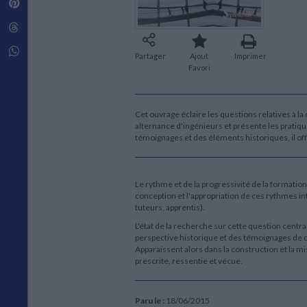
Pinterest
Techniques de construction
SCIENCE FICTION ET FANTASY
Vie familiale
Disciplines paramédicales
Matériaux de l’architecture
Littérature SF et Fantasy
Threads
Ouvrages Généraux
Urbanisme
SOCIOLOGIE
Sociologie générale
Whatsapp
Partager
Ajout
Imprimer
Travail social
Favori
Santé et société
ETHNOLOGIE
Cet ouvrage éclaire les questions relatives à la
Anthropologie
alternance d'ingénieurs et présente les pratiqu
Ethnologie par pays
témoignages et des éléments historiques, il o
Le rythme et de la progressivité de la formatio
conception et l'appropriation de ces rythmes i
tuteurs, apprentis).
L'état de la recherche sur cette question centr
perspective historique et des témoignages de c
Apparaissent alors dans la construction et la 
prescrite, ressentie et vécue.
Paru le :
18/06/2015