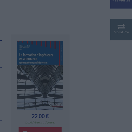
Mes Alertes
Antiquité
Mythologies
GÉOGRAPHIE
Géographie - Démographie -
Territoire
Mollat Pro
CULTURE SCIENTIFIQUE
Essais scientifique
Astronomie
,
22,00 €
Expédié en 5 à 7 jours.