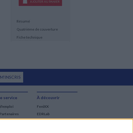
AJOUTER AU PANIER
Résumé
Quatrième de couverture
Fiche technique
 M'INSCRIS
e service
À découvrir
d'emploi
FeniXX
Partenaires
EDRLab
RetroNews
BnF : portail des métiers