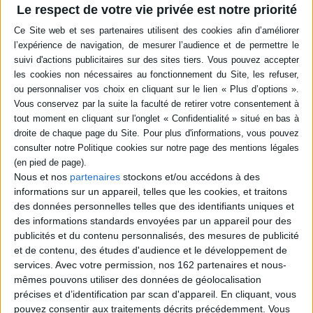
-5 %
Retrait en magasin avec la carte Mollat
Le respect de votre vie privée est notre priorité
en savoir plus
epub
15,99 €
Protection: Aucune
ACHETER EN NUMÉRIQUE
Résumé
Nous et nos
partenaires
stockons et/ou accédons à des
Ces contributions soulignent l'enjeu du management des technologies
informations sur un appareil, telles que les cookies, et traitons
organisationnelles pour les entreprises et les organisations : combinaison
des données personnelles telles que des identifiants uniques et
originale des innovations et ouverture des modèles d'innovation, au
des informations standards envoyées par un appareil pour des
carrefour des sciences de gestion et des sciences et technologies de
publicités et du contenu personnalisés, des mesures de publicité
l'information et de la communication, retours d'expérience. ©Electre
2026
et de contenu, des études d'audience et le développement de
Fiche Technique
services.
Avec votre permission, nos 162 partenaires et nous-
mêmes pouvons utiliser des données de géolocalisation
Paru le :
02/02/2012
précises et d’identification par scan d'appareil. En cliquant, vous
Thématique :
Gestion du changement
pouvez consentir aux traitements décrits précédemment. Vous