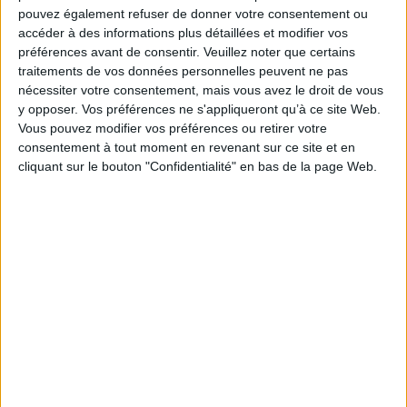
pouvez également refuser de donner votre consentement ou
Auteur(s) :
Auteur :
Journées d'étude Management des technologies
accéder à des informations plus détaillées et modifier vos
organisationnelles (2011 ; Nîmes)
préférences avant de consentir.
Veuillez noter que certains
Éditeur(s) :
Presses des Mines
traitements de vos données personnelles peuvent ne pas
Collection(s) :
Economie et gestion
nécessiter votre consentement, mais vous avez le droit de vous
Contributeur(s) :
Editeur scientifique (ou intellectuel) : Chambre
y opposer. Vos préférences ne s'appliqueront qu’à ce site Web.
professionnelle du Conseil Languedoc-Roussillon - Editeur scientifique
Vous pouvez modifier vos préférences ou retirer votre
(ou intellectuel) : IMT-Mines Alès Ecole Mines Télécom - Editeur
consentement à tout moment en revenant sur ce site et en
scientifique (ou intellectuel) : Montpellier business school - Directeur de
cliquant sur le bouton "Confidentialité" en bas de la page Web.
publication : Pierre-Michel Riccio - Directeur de publication : Daniel Bonnet
Série(s) :
Non précisé.
ISBN :
978-2-911256-70-7
EAN13 :
9782911256707
Reliure :
Broché
Pages :
321
Hauteur: 24.0 cm / Largeur 16.0 cm
Épaisseur: 1.7 cm
Poids: 544 g