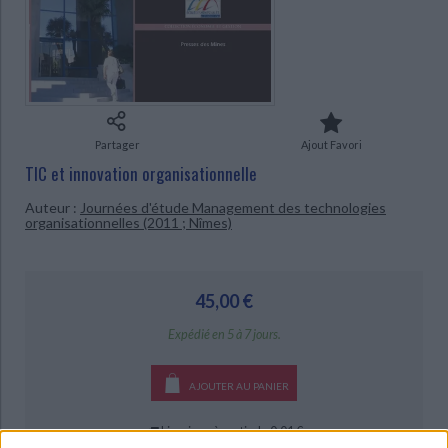
Ecologie - Environnement
Danse
Religions - Spiritualités
Bibliothèque de la Pléiade
Critique et histoire littéraire
CHARGEMENT...
Histoire de France
Biographies historiques
Classiques scolaires
Littérature ancienne et médiévale
Histoire - Généralités
Histoire des pays
Littérature de voyage
Audio - Livres lus
Histoire ancienne
Géographie
Littérature en version originale
Humour
Partager
Ajout Favori
Culture scientifique
TIC et innovation organisationnelle
Auteur :
Journées d'étude Management des technologies
organisationnelles (2011 ; Nîmes)
45,00 €
Expédié en 5 à 7 jours.
AJOUTER AU PANIER
Livraison à partir de 0,01 €