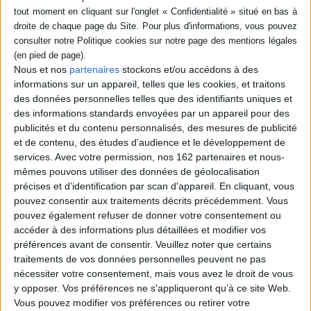
Fiche Technique
Paru le :
15/01/1999
Thématique :
Littérature Française
Auteur(s) :
Auteur :
Florence Bouhier
Nous et nos
partenaires
stockons et/ou accédons à des
informations sur un appareil, telles que les cookies, et traitons
Éditeur(s) :
le Bruit des autres
des données personnelles telles que des identifiants uniques et
Collection(s) :
Encres vagabondes
des informations standards envoyées par un appareil pour des
Série(s) :
Non précisé.
publicités et du contenu personnalisés, des mesures de publicité
et de contenu, des études d'audience et le développement de
ISBN :
Non précisé.
services.
Avec votre permission, nos 162 partenaires et nous-
mêmes pouvons utiliser des données de géolocalisation
EAN13 :
9782909468693
précises et d’identification par scan d'appareil. En cliquant, vous
Reliure :
Broché
pouvez consentir aux traitements décrits précédemment. Vous
Pages :
171
pouvez également refuser de donner votre consentement ou
accéder à des informations plus détaillées et modifier vos
Hauteur: 21.0 cm / Largeur 15.0 cm
préférences avant de consentir.
Veuillez noter que certains
traitements de vos données personnelles peuvent ne pas
Poids: 400 g
nécessiter votre consentement, mais vous avez le droit de vous
y opposer. Vos préférences ne s'appliqueront qu’à ce site Web.
Vous pouvez modifier vos préférences ou retirer votre
Découvrez nos Newsletters Mollat !