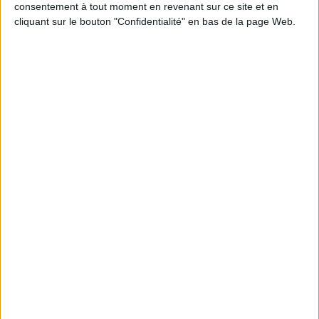
consentement à tout moment en revenant sur ce site et en
cliquant sur le bouton "Confidentialité" en bas de la page Web.
JE M'INSCRIS
Informations pratiques
Conditions d'utilisation du site
Qui sommes-nous
Mentions Légales
Frais de port & Livraison
Conditions Générales de Vente
À votre service
Offres d'emploi
Offres Partenaires
À découvrir
FeniXX
EDRLab