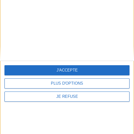
Conditions d'utilisation du site
Qui sommes-nous
Mentions Légales
Frais de port & Livraison
Conditions Générales de Vente
À votre service
Offres d'emploi
Offres Partenaires
J'ACCEPTE
À découvrir
PLUS D'OPTIONS
FeniXX
EDRLab
JE REFUSE
RetroNews
BnF : portail des métiers du livre
Cercle de la librairie
Les chèques cadeaux Mollat