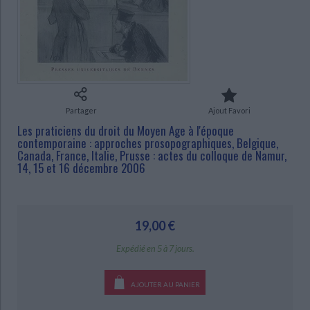
Ecologie - Environnement
Danse
Religions - Spiritualités
Bibliothèque de la Pléiade
Critique et histoire littéraire
Histoire de France
Biographies historiques
Classiques scolaires
Littérature ancienne et médiévale
CHARGEMENT...
Histoire - Généralités
Histoire des pays
Littérature de voyage
Audio - Livres lus
Histoire ancienne
Géographie
Littérature en version originale
Humour
Culture scientifique
Partager
Ajout Favori
Les praticiens du droit du Moyen Age à l'époque
contemporaine : approches prosopographiques, Belgique,
Canada, France, Italie, Prusse : actes du colloque de Namur,
14, 15 et 16 décembre 2006
19,00 €
Expédié en 5 à 7 jours.
AJOUTER AU PANIER