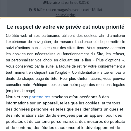
Livraison à partir de 0,01 €
-5 %
Retrait en magasin avec la carte Mollat
en savoir plus
Le respect de votre vie privée est notre priorité
0,00 €
Protection:
ACHETER EN NUMÉRIQUE
Résumé
Une réflexion sur les usages de la prosopographie des professions
judiciaires, démarche fondée sur l'analyse croisée de données
biographiques. L'apport de cette méthode à l'étude des praticiens du droit
du Moyen Age à aujourd'hui permet de mesurer la formation de groupes
Nous et nos
partenaires
stockons et/ou accédons à des
socioprofessionnels sécularisés, qui jouèrent et jouent encore un rôle
informations sur un appareil, telles que les cookies, et traitons
dans la construction de l'Etat moderne. ©Electre 2026
des données personnelles telles que des identifiants uniques et
Quatrième de couverture
des informations standards envoyées par un appareil pour des
publicités et du contenu personnalisés, des mesures de publicité
Les praticiens du droit du Moyen Âge à l'époque contemporaine
et de contenu, des études d'audience et le développement de