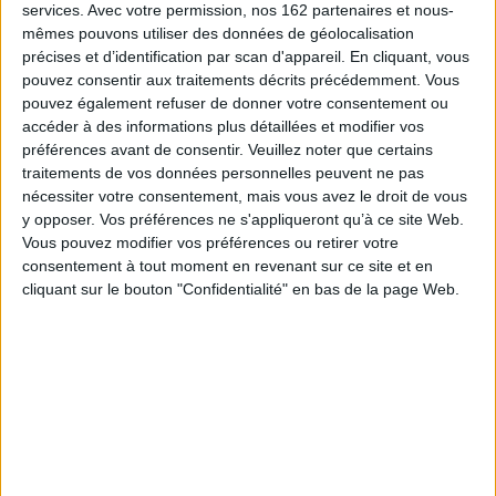
services.
Avec votre permission, nos 162 partenaires et nous-
Ces vingt dernières années ont marqué le retour de l'individu comme
acteur de l'histoire et la prosopographie, démarche fondée sur l'analyse
mêmes pouvons utiliser des données de géolocalisation
croisée de données biographiques, a suscité un intérêt renouvelé dont
précises et d’identification par scan d'appareil. En cliquant, vous
atteste le présent ouvrage consacré aux praticiens du droit.
pouvez consentir aux traitements décrits précédemment. Vous
Fruit du colloque international qui s'est tenu à Namur en décembre 2006, il
pouvez également refuser de donner votre consentement ou
rassemble les contributions d'une vingtaine de chercheur(se)s
accéder à des informations plus détaillées et modifier vos
- historien(ne)s, juristes et sociologues - qui interrogent la structuration du
préférences avant de consentir.
Veuillez noter que certains
champ juridique et le processus de construction des « identités »
e
e
traitements de vos données personnelles peuvent ne pas
judiciaires entre les XIII
et XX
siècles.
nécessiter votre consentement, mais vous avez le droit de vous
Ces regards croisés constituent un apport important à l'histoire de la
y opposer. Vos préférences ne s'appliqueront qu’à ce site Web.
justice et de ses acteurs. Ils attestent la vitalité et la fécondité des travaux
qui, en sciences humaines et sociales, investissent à l'heure actuelle ce
Vous pouvez modifier vos préférences ou retirer votre
champ de recherches.
consentement à tout moment en revenant sur ce site et en
Fiche Technique
cliquant sur le bouton "Confidentialité" en bas de la page Web.
Paru le :
19/06/2008
Thématique :
Histoire droit / Institution
Auteur(s) :
Non précisé.
Éditeur(s) :
Presses universitaires de Rennes
Collection(s) :
Histoire
Contributeur(s) :
Directeur de publication : Vincent Bernaudeau -
Directeur de publication : Jean-Pierre Nandrin - Directeur de publication :