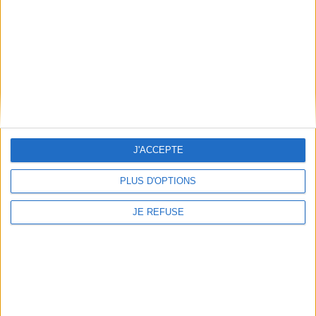
Qui sommes-nous
Mentions Légales
Frais de port & Livraison
Conditions Générales de Vente
À votre service
Offres d'emploi
Offres Partenaires
J'ACCEPTE
À découvrir
FeniXX
PLUS D'OPTIONS
EDRLab
JE REFUSE
RetroNews
BnF : portail des métiers du livre
Cercle de la librairie
Les chèques cadeaux Mollat
Contact
Horaires
Librairie Mollat
La librairie Mollat vous accueille