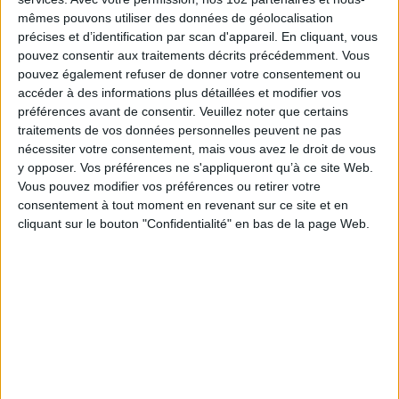
les juristes en particulier. À première vue, elle serait garante de l'égalité de
mêmes pouvons utiliser des données de géolocalisation
chacun devant la loi. Pourtant, depuis le droit romain, cette conception
d'une loi unique amenée à produire des décisions justes car semblables
précises et d’identification par scan d'appareil. En cliquant, vous
dans leurs fondements s'avère une pure illusion.
pouvez consentir aux traitements décrits précédemment. Vous
Car dans la réalité, en dépit des tentatives menées pour combattre le
pouvez également refuser de donner votre consentement ou
pluriel de l'interprétation juridique, l'éparpillement des doctrines et des
accéder à des informations plus détaillées et modifier vos
jurisprudences, les innombrables interprétations des lois rejoignent les
préférences avant de consentir.
Veuillez noter que certains
infinies facettes de la vie.
traitements de vos données personnelles peuvent ne pas
Autour de onze promenades menant de Nietzsche à Kafka avec des
nécessiter votre consentement, mais vous avez le droit de vous
détours par Dalloz, Diderot, Changeux, le cannibale de Rotenburg et bien
y opposer. Vos préférences ne s'appliqueront qu’à ce site Web.
d'autres, Rainer Maria Kiesow bouscule, dans un style alerte, l'idée de
Vous pouvez modifier vos préférences ou retirer votre
penser ou fabriquer l'unité du droit, utopie pourtant vivace à l'échelle
nationale, européenne et mondiale. En résultent une autre histoire et un
consentement à tout moment en revenant sur ce site et en
autre présent de ce rêve unitaire...
cliquant sur le bouton "Confidentialité" en bas de la page Web.
Fiche Technique
Paru le :
05/05/2014
Thématique :
Philosophie du droit
Auteur(s) :
Auteur :
Rainer Maria Kiesow
Éditeur(s) :
EHESS
Collection(s) :
Cas de figure
Série(s) :
Non précisé.