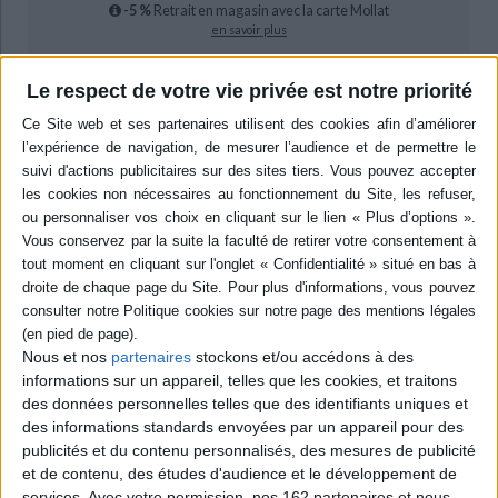
-5 %
Retrait en magasin avec la carte Mollat
en savoir plus
Le respect de votre vie privée est notre priorité
epub
9,99 €
Protection: Digital watermarking
ACHETER EN NUMÉRIQUE
Résumé
Le juriste R.M. Kiesow révèle en onze chapitres l'impossibilité d'aboutir à
un seul et même droit, garant de l'égalité aux niveaux national, européen et
mondial. La pluralité des doctrines, des jurisprudences et des
Nous et nos
partenaires
stockons et/ou accédons à des
interprétations de la loi s'oppose en effet à cette utopie qui hante la société
et les juristes depuis le droit romain. ©Electre 2026
informations sur un appareil, telles que les cookies, et traitons
des données personnelles telles que des identifiants uniques et
Quatrième de couverture
des informations standards envoyées par un appareil pour des
publicités et du contenu personnalisés, des mesures de publicité
L'unité du droit
et de contenu, des études d'audience et le développement de
L'unité du droit a toujours été une obsession pour la société en général et
services.
Avec votre permission, nos 162 partenaires et nous-