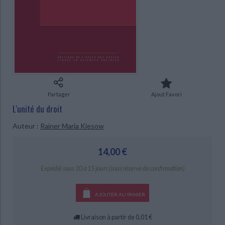
Ecologie - Environnement
Danse
Religions - Spiritualités
Bibliothèque de la Pléiade
Critique et histoire littéraire
Histoire de France
Biographies historiques
Classiques scolaires
Littérature ancienne et médiévale
CHARGEMENT...
Histoire - Généralités
Histoire des pays
Littérature de voyage
Audio - Livres lus
Histoire ancienne
Géographie
Littérature en version originale
Humour
Culture scientifique
Partager
Ajout Favori
L'unité du droit
Auteur :
Rainer Maria Kiesow
14,00 €
Expédié sous 10 à 15 jours (sous réserve de confirmation)
AJOUTER AU PANIER
Livraison à partir de 0,01 €