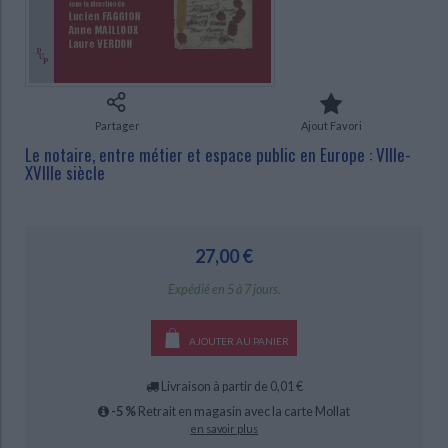
Ecologie - Environnement
Danse
Religions - Spiritualités
Bibliothèque de la Pléiade
Critique et histoire littéraire
Histoire de France
Biographies historiques
CHARGEMENT...
Classiques scolaires
Littérature ancienne et médiévale
Histoire - Généralités
Histoire des pays
Littérature de voyage
Audio - Livres lus
Histoire ancienne
Géographie
Partager
Ajout Favori
Littérature en version originale
Humour
Le notaire, entre métier et espace public en Europe : VIIIe-
Culture scientifique
XVIIIe siècle
27,00 €
Expédié en 5 à 7 jours.
AJOUTER AU PANIER
Livraison à partir de 0,01 €
-5 %
Retrait en magasin avec la carte Mollat
en savoir plus