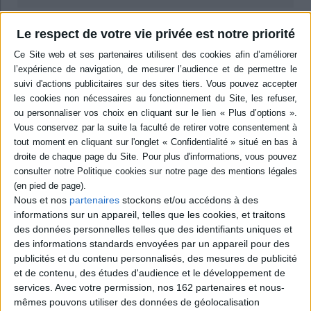
Résumé
Le respect de votre vie privée est notre priorité
Contributions à un colloque international de 2006 sur le métier de notaire
du haut Moyen Age à l'époque moderne en Europe occidentale. Des
médiévistes, historiens du droit, spécialistes des archives notariales, etc.,
étudient sa formation juridique et technique, sa pratique quotidienne, son
rôle dans la société, au sein de l'institution judiciaire, du pouvoir, de l'Etat,
etc. ©Electre 2026
Quatrième de couverture
Le temps de l'histoire
Qui est le notaire ? Quelle est sa formation, sa pratique quotidienne du métier ?
Quels sont les liens que cet acteur de la justice civile a su tisser avec la société, le
milieu de la judicature, les institutions, les pouvoirs, l'État du haut Moyen Âge à la
Nous et nos
partenaires
stockons et/ou accédons à des
fin de l'époque moderne ? Telles sont les questions auxquelles tente de répondre
informations sur un appareil, telles que les cookies, et traitons
cet ouvrage qui prête une attention particulière à l'Europe occidentale (France,
des données personnelles telles que des identifiants uniques et
Italie, Portugal, Espagne et les « Indes », Suisse et Catalogne). Privilégiant une
des informations standards envoyées par un appareil pour des
lecture plurielle, renouvelée et différenciée, selon les temps et les espaces, du
notaire, de l'activité notariale et des actes, les études réunies ici permettent de
publicités et du contenu personnalisés, des mesures de publicité
saisir à la fois les techniques et le savoir-faire mis en oeuvre par ce professionnel
et de contenu, des études d'audience et le développement de
du droit, dont le rôle de médiateur assumé au sein de la Cité et des sociétés rurales
services.
Avec votre permission, nos 162 partenaires et nous-
anciennes est fondamental. Les analyses ainsi conduites mettent en lumière aussi
mêmes pouvons utiliser des données de géolocalisation
bien l'existence de conflits politiques, sociaux et institutionnels dont le notaire est