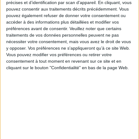
le centre, qu'elles révèlent les contours de l'identité professionnelle conférée par
précises et d’identification par scan d'appareil. En cliquant, vous
cette activité essentielle dans les sociétés d'Ancien Régime. Praticien du droit, au
pouvez consentir aux traitements décrits précédemment. Vous
e
e
service des pouvoirs citadins et des familles, du VIII
au XVIII
siècle, le notaire
pouvez également refuser de donner votre consentement ou
figure au coeur des mécanismes de régulation liés à l'infrajudiciaire tout comme à
accéder à des informations plus détaillées et modifier vos
la pacification des dissensions, en favorisant le recours à la justice institutionnelle
préférences avant de consentir.
Veuillez noter que certains
et le maintien de l'ordre.
traitements de vos données personnelles peuvent ne pas
Fiche Technique
nécessiter votre consentement, mais vous avez le droit de vous
Paru le :
06/11/2008
y opposer. Vos préférences ne s'appliqueront qu’à ce site Web.
Vous pouvez modifier vos préférences ou retirer votre
Thématique :
Droit professionel - Institution judiciaire
consentement à tout moment en revenant sur ce site et en
Auteur(s) :
Non précisé.
cliquant sur le bouton "Confidentialité" en bas de la page Web.
Éditeur(s) :
Presses universitaires de Provence
Collection(s) :
Le temps de l'histoire
Contributeur(s) :
Directeur de publication : Lucien Faggion - Directeur de
publication : Anne Mailloux - Directeur de publication : Laure Verdon
Série(s) :
Non précisé.
ISBN :
978-2-85399-708-9
EAN13 :
9782853997089
Reliure :
Broché