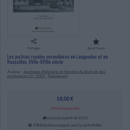
Ecologie - Environnement
Danse
Religions - Spiritualités
Bibliothèque de la Pléiade
Critique et histoire littéraire
Histoire de France
Biographies historiques
CHARGEMENT...
Classiques scolaires
Littérature ancienne et médiévale
Histoire - Généralités
Histoire des pays
Littérature de voyage
Audio - Livres lus
Histoire ancienne
Géographie
Littérature en version originale
Humour
Culture scientifique
Partager
Ajout Favori
Les justices royales secondaires en Languedoc et en
Roussillon, XVIIe-XVIIIe siècle
Auteur :
Journées d'histoire et histoire du droit et des
institutions (3 ; 2007 ; Perpignan)
18,00 €
Article indisponible
Livraison à partir de 0,01 €
-5 %
Retrait en magasin avec la carte Mollat