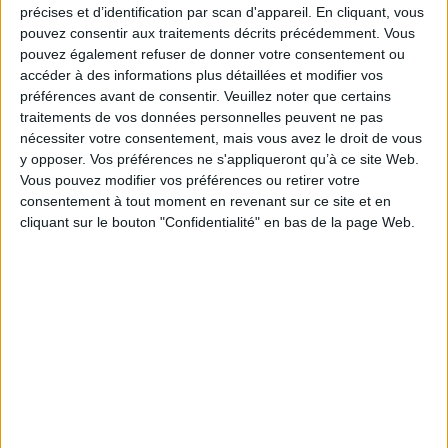
constat. Ils ne perdent rien de leur vigueur après le Traité des Pyrénées,
précises et d’identification par scan d'appareil. En cliquant, vous
servis par des juges du cru formés à l'université de Perpignan. Là étaient
pouvez consentir aux traitements décrits précédemment. Vous
portés les conflits du quotidien, depuis les altercations de voisinage
jusqu'aux vols de bestiaux, aux viols, aux meurtres. Les caractères et le
pouvez également refuser de donner votre consentement ou
fonctionnement profond de la société se dévoilent à travers eux.
accéder à des informations plus détaillées et modifier vos
Fiche Technique
préférences avant de consentir.
Veuillez noter que certains
traitements de vos données personnelles peuvent ne pas
Paru le :
17/04/2008
nécessiter votre consentement, mais vous avez le droit de vous
Thématique :
Histoire des régions de France
y opposer. Vos préférences ne s'appliqueront qu’à ce site Web.
Vous pouvez modifier vos préférences ou retirer votre
Auteur(s) :
Auteur :
Journées d'histoire et histoire du droit et des
institutions (3 ; 2007 ; Perpignan)
consentement à tout moment en revenant sur ce site et en
cliquant sur le bouton "Confidentialité" en bas de la page Web.
Éditeur(s) :
Presses universitaires de Perpignan
Collection(s) :
Etudes
Contributeur(s) :
Directeur de publication : Gilbert Larguier - Auteur : -
Auteur : - Auteur : Centre de recherche d'économie sociale (Perpignan) -
Auteur : Gilbert Larguier
Série(s) :
Non précisé.
ISBN :
978-2-35412-021-4
EAN13 :
9782354120214
Reliure :
Broché