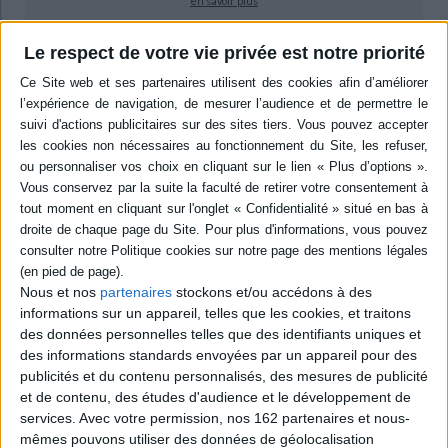
en savoir plus
Le respect de votre vie privée est notre priorité
Résumé
Un ouvrage sur les justices intérieures, les justices de proximité en
Languedoc-Roussillon, révélatrices des comportements et des attitudes
des populations. ©Electre 2026
Quatrième de couverture
L'histoire de la justice et des justiciables s'est longtemps bornée aux
grandes institutions : le Parlement en Languedoc, le Conseil souverain
dans la province du Roussillon. Les justices inférieures (on dit secondaires
et subalternes) restaient dans l'ombre, desservies par leur médiocre
réputation et la conservation très inégale de leurs archives.
On sait maintenant les limites de cette approche : les cours souveraines
Nous et nos
partenaires
stockons et/ou accédons à des
jugeaient principalement en appel, la majorité des affaires était traitée par
informations sur un appareil, telles que les cookies, et traitons
les justices de première instance. Or, contrairement au discrédit supposé
des données personnelles telles que des identifiants uniques et
dans lesquelles elles seraient tombées, elles restaient vivantes le plus
des informations standards envoyées par un appareil pour des
souvent, fonctionnaient mieux qu'on l'a dit. Les justiciables appréciaient
ces justices de proximité, relativement rapides, peu onéreuses, où la porte
publicités et du contenu personnalisés, des mesures de publicité
restait ouverte aux accommodements entre parties adverses.
et de contenu, des études d'audience et le développement de
Les tribunaux des vigueries de la province du Roussillon, étudiés pour la
services.
Avec votre permission, nos 162 partenaires et nous-
première fois grâce au classement récent de leurs archives, illustrent ce
mêmes pouvons utiliser des données de géolocalisation