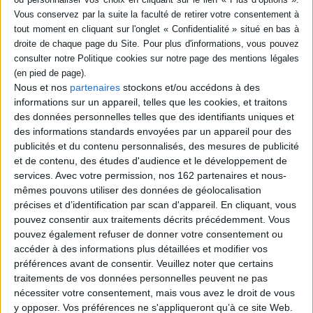
Protection:
ACHETER EN NUMÉRIQUE
Fiche Technique
Nous et nos
partenaires
stockons et/ou accédons à des
informations sur un appareil, telles que les cookies, et traitons
Paru le :
01/01/1975
des données personnelles telles que des identifiants uniques et
Thématique :
Essais Scientifiques
des informations standards envoyées par un appareil pour des
Auteur(s) :
Auteur :
Robert Halleux
publicités et du contenu personnalisés, des mesures de publicité
et de contenu, des études d'audience et le développement de
Éditeur(s) :
Université de Liège-Bibliothèque de la Faculté de philosophie
services.
Avec votre permission, nos 162 partenaires et nous-
Collection(s) :
Série G.F.
mêmes pouvons utiliser des données de géolocalisation
Série(s) :
Non précisé.
précises et d’identification par scan d'appareil. En cliquant, vous
pouvez consentir aux traitements décrits précédemment. Vous
ISBN :
Non précisé.
pouvez également refuser de donner votre consentement ou
accéder à des informations plus détaillées et modifier vos
EAN13 :
9782251662091
préférences avant de consentir.
Veuillez noter que certains
Reliure :
Broché
traitements de vos données personnelles peuvent ne pas
Pages :
nécessiter votre consentement, mais vous avez le droit de vous
238
y opposer. Vos préférences ne s'appliqueront qu’à ce site Web.