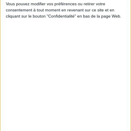
Vous pouvez modifier vos préférences ou retirer votre
Poids: 800 g
consentement à tout moment en revenant sur ce site et en
cliquant sur le bouton "Confidentialité" en bas de la page Web.
Découvrez nos Newsletters Mollat !
JE M'INSCRIS
Informations pratiques
Conditions d'utilisation du site
Qui sommes-nous
Mentions Légales
Frais de port & Livraison
Conditions Générales de Vente
À votre service
Offres d'emploi
Offres Partenaires