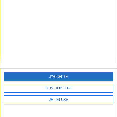
JE M'INSCRIS
Informations pratiques
Conditions d'utilisation du site
Qui sommes-nous
Mentions Légales
Frais de port & Livraison
Conditions Générales de Vente
À votre service
Offres d'emploi
J'ACCEPTE
Offres Partenaires
PLUS D'OPTIONS
À découvrir
FeniXX
JE REFUSE
EDRLab
RetroNews