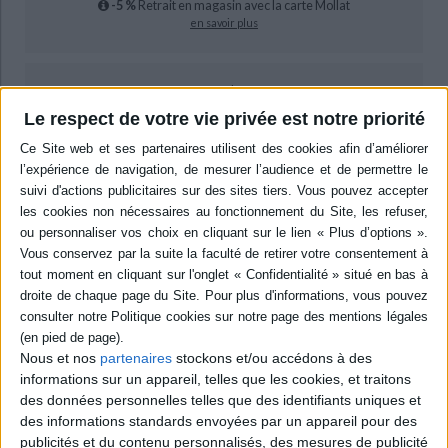
-5 %
Retrait en magasin avec la carte Mollat
en savoir plus
epub
4,99 €
Le respect de votre vie privée est notre priorité
Protection: Aucune
ACHETER EN NUMÉRIQUE
Résumé
Cet ouvrage est le fruit d'une collaboration entre climatologues,
hydrologues et biogéographes tunisiens. Les axes de recherche sont les
suivants : étude des bilans de l'eau dans leur variation spatio-temporelle,
étude de la chaîne des interactions liées aux flux d'eau et à leur
perturbation à l'échelle des bassins versants, étude des formes de gestion
des ressources en eau. ©Electre 2026
Nous et nos
partenaires
stockons et/ou accédons à des
Quatrième de couverture
informations sur un appareil, telles que les cookies, et traitons
des données personnelles telles que des identifiants uniques et
Cet ouvrage est le fruit d'une collaboration entre climatologues,
des informations standards envoyées par un appareil pour des
hydrologues et biogéographes tunisiens et français, entretenant un
publicités et du contenu personnalisés, des mesures de publicité