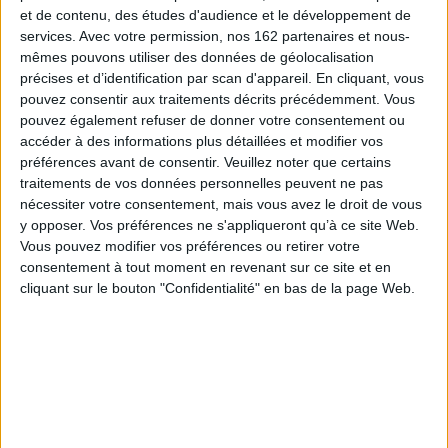
dialogue d'une rive à l'autre de la Méditerranée. Son contenu privilégie le
et de contenu, des études d'audience et le développement de
quantitatif, le chiffre, plus que le rêve cher à Bachelard. Les volumes d'eau
services.
Avec votre permission, nos 162 partenaires et nous-
en mètres cube, par dizaines ou par milliards, et les hauteurs d'eau, en
mêmes pouvons utiliser des données de géolocalisation
millimètres ou en mètres, y sont plus présents que le rare, le précieux, le
beau et le poétique.
précises et d’identification par scan d'appareil. En cliquant, vous
pouvez consentir aux traitements décrits précédemment. Vous
Eau et environnement
met délibérément l'accent sur les anomalies plus que
sur les régularités. Le trop pluvieux, le trop sec, le trop mal réparti, le trop
pouvez également refuser de donner votre consentement ou
érosif, le trop mal exploité, le trop mal utilisé... y sont déclinés à diverses
accéder à des informations plus détaillées et modifier vos
échelles, du pays au bassin versant élémentaire, en passant par les régions
préférences avant de consentir.
Veuillez noter que certains
où se révèlent les déséquilibres de la ressource et de son utilisation.
traitements de vos données personnelles peuvent ne pas
e
Eau et environnement
s'inscrit dans un temps précis, la fin du XX
siècle, et
nécessiter votre consentement, mais vous avez le droit de vous
brosse un état des lieux propre à la Tunisie et à la France, avec une courte
y opposer. Vos préférences ne s'appliqueront qu’à ce site Web.
référence à l'Algérie. L'ambition de la communauté de chercheurs qui ont
Vous pouvez modifier vos préférences ou retirer votre
contribué à cet ouvrage est néanmoins d'élargir les visions sectorielles
des questions de l'eau à des approches dites intégrées, globales ou
consentement à tout moment en revenant sur ce site et en
systémiques, susceptibles de se décliner sur d'autres espaces.
cliquant sur le bouton "Confidentialité" en bas de la page Web.
Flotte cet esquif au fil du grand courant des études dédiées à l'eau !
Fiche Technique
Paru le :
03/10/2003
Thématique :
Géosciences
Auteur(s) :
Non précisé.
Éditeur(s) :
ENS Editions