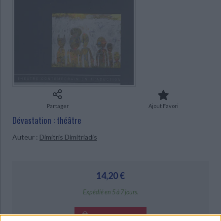
Ecologie - Environnement
Danse
Religions - Spiritualités
Bibliothèque de la Pléiade
Critique et histoire littéraire
CHARGEMENT...
Histoire de France
Biographies historiques
Classiques scolaires
Littérature ancienne et médiévale
Histoire - Généralités
Histoire des pays
Littérature de voyage
Audio - Livres lus
Histoire ancienne
Géographie
Littérature en version originale
Humour
Culture scientifique
Partager
Ajout Favori
Dévastation : théâtre
Auteur :
Dimitris Dimitriadis
14,20 €
Expédié en 5 à 7 jours.
AJOUTER AU PANIER