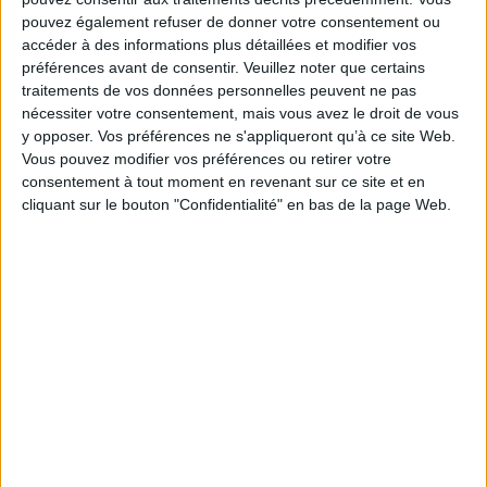
Comme un écho aux luttes contemporaines.
pouvez également refuser de donner votre consentement ou
Fiche Technique
accéder à des informations plus détaillées et modifier vos
préférences avant de consentir.
Veuillez noter que certains
Paru le :
25/05/2016
traitements de vos données personnelles peuvent ne pas
Thématique :
Pièces de théâtre
nécessiter votre consentement, mais vous avez le droit de vous
Auteur(s) :
Auteur :
Dimitris Dimitriadis
y opposer. Vos préférences ne s'appliqueront qu’à ce site Web.
Vous pouvez modifier vos préférences ou retirer votre
Éditeur(s) :
Espaces 34
consentement à tout moment en revenant sur ce site et en
Collection(s) :
Espace théâtre
cliquant sur le bouton "Confidentialité" en bas de la page Web.
Contributeur(s) :
Traducteur : Michel Volkovitch
Série(s) :
Non précisé.
ISBN :
978-2-84705-142-1
EAN13 :
9782847051421
Reliure :
Broché
Pages :
79
Hauteur: 21.0 cm / Largeur 13.0 cm
Épaisseur: 0.9 cm