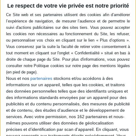
Le respect de votre vie privée est notre priorité
Livraison à partir de 0,01 €
-5 %
Retrait en magasin avec la carte Mollat
en savoir plus
Résumé
Les Atrides rejouent sur la scène d'un théâtre du début du XXIe siècle les
épisodes dramatiques de l'histoire de leur lignée. Mais leurs
affrontements prennent un autre tour. ©Electre 2026
Quatrième de couverture
Nous et nos
partenaires
stockons et/ou accédons à des
Agamemnon, Clytemnestre, Égisthe, Cassandre, Électre, Iphigénie,
informations sur un appareil, telles que les cookies, et traitons
Oreste, Chrysothémis.
des données personnelles telles que des identifiants uniques et
Ils dormaient. Ils se réveillent et entrent en scène, un par un. Ils vont devoir
des informations standards envoyées par un appareil pour des
rejouer leur histoire une fois de plus, et de surcroît au théâtre.
publicités et du contenu personnalisés, des mesures de publicité
e
En ce début du XXI
siècle, devant nos yeux abreuvés de la violence
et de contenu, des études d'audience et le développement de
quotidienne de notre monde, quelle attitude adopteront-ils ? Forceront-ils
services.
Avec votre permission, nos 162 partenaires et nous-
leur destin qui les condamne à tout revivre indéfiniment ? Inventeront-ils
mêmes pouvons utiliser des données de géolocalisation
de nouvelles luttes, certes sanglantes et non conformes à la légende
précises et d’identification par scan d'appareil. En cliquant, vous
officielle, mais où s'exerceront leur volonté, leur choix ?
pouvez consentir aux traitements décrits précédemment. Vous