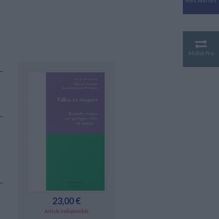
Mes Alertes
Antiquité
Mythologies
GÉOGRAPHIE
Géographie - Démographie -
Territoire
Mollat Pro
CULTURE SCIENTIFIQUE
Essais scientifique
Astronomie
23,00 €
Article indisponible