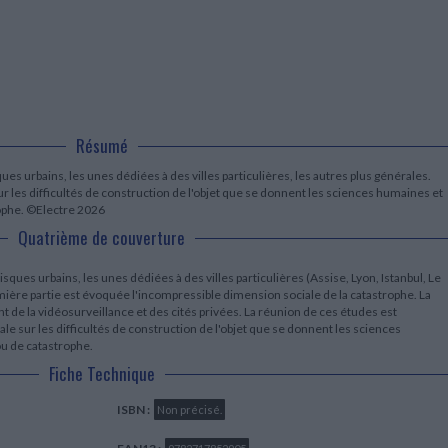
LITTÉRATURE DE VOYAGE
Dictionnaires Français
Histoire moderne
Relations et politiques
internationales
Dictionnaires Bilingues
Récits des voyageurs et des
Histoire contemporaine
explorateurs
Sécurité nationale - Défense
Langues universitaires -
BIOGRAPHIES HISTORIQUES
Dictionnaires et méthodes
ECOLOGIE - ENVIRONNEMENT
Biographies historiques
Méthodes Langues Grand public
Ecologie
Français langues étrangères
HISTOIRE - GÉNÉRALITÉS
Historiographie
Résumé
Etudes historiques
es urbains, les unes dédiées à des villes particulières, les autres plus générales.
Généalogie - Héraldique
r les difficultés de construction de l'objet que se donnent les sciences humaines et
Franc-maçonnerie
trophe. ©Electre 2026
Quatrième de couverture
ques urbains, les unes dédiées à des villes particulières (Assise, Lyon, Istanbul, Le
mière partie est évoquée l'incompressible dimension sociale de la catastrophe. La
de la vidéosurveillance et des cités privées. La réunion de ces études est
le sur les difficultés de construction de l'objet que se donnent les sciences
ou de catastrophe.
Fiche Technique
ISBN :
Non précisé.