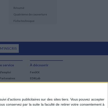
Résumé
Quatrième de couverture
Fiche technique
 M'INSCRIS
e service
À découvrir
d'emploi
FeniXX
Partenaires
EDRLab
RetroNews
BnF : portail des métiers
du livre
Cercle de la librairie
Les chèques cadeaux