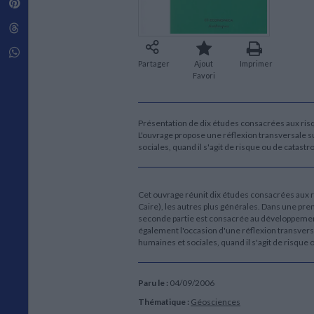
Pinterest
Techniques de construction
SCIENCE FICTION ET FANTASY
Vie familiale
Disciplines paramédicales
Matériaux de l’architecture
Littérature SF et Fantasy
Threads
Ouvrages Généraux
Urbanisme
SOCIOLOGIE
Sociologie générale
Whatsapp
Partager
Ajout
Imprimer
Travail social
Favori
Santé et société
ETHNOLOGIE
Anthropologie
Présentation de dix études consacrées aux risqu
Ethnologie par pays
L'ouvrage propose une réflexion transversale su
sociales, quand il s'agit de risque ou de catas
Cet ouvrage réunit dix études consacrées aux ris
Caire), les autres plus générales. Dans une pre
seconde partie est consacrée au développement 
également l'occasion d'une réflexion transversa
humaines et sociales, quand il s'agit de risque 
Paru le :
04/09/2006
Thématique :
Géosciences