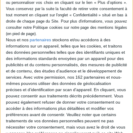
multiplication de mondes, a joué un rôle déterminant dans la pensée de
Walter Benjamin, et dans les fictions qui ont défini l'univers littéraire de
J.L. Borges et de Bioy Casarès. ©Electre 2026
Fiche Technique
Paru le :
28/05/1996
Thématique :
Littérature Française
Nous et nos
partenaires
stockons et/ou accédons à des
informations sur un appareil, telles que les cookies, et traitons
Auteur(s) :
Auteur :
Auguste Blanqui
des données personnelles telles que des identifiants uniques et
Éditeur(s) :
Slatkine
des informations standards envoyées par un appareil pour des
Collection(s) :
Fleuron
publicités et du contenu personnalisés, des mesures de publicité
Contributeur(s) :
Préfacier : Lisa Block de Behar
et de contenu, des études d'audience et le développement de
services.
Avec votre permission, nos 162 partenaires et nous-
Série(s) :
Non précisé.
mêmes pouvons utiliser des données de géolocalisation
ISBN :
Non précisé.
précises et d’identification par scan d'appareil. En cliquant, vous
pouvez consentir aux traitements décrits précédemment. Vous
EAN13 :
9782051014649
pouvez également refuser de donner votre consentement ou
accéder à des informations plus détaillées et modifier vos
Reliure :
Broché
préférences avant de consentir.
Veuillez noter que certains
Pages :
130
traitements de vos données personnelles peuvent ne pas
Hauteur: 18.0 cm / Largeur 12.0 cm
nécessiter votre consentement, mais vous avez le droit de vous