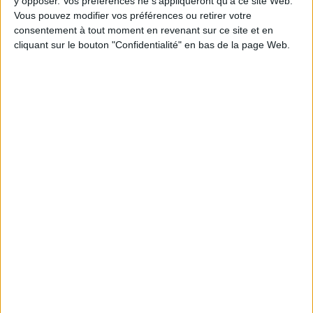
y opposer. Vos préférences ne s'appliqueront qu’à ce site Web.
Épaisseur: 1.4 cm
Vous pouvez modifier vos préférences ou retirer votre
consentement à tout moment en revenant sur ce site et en
Poids: 140 g
cliquant sur le bouton "Confidentialité" en bas de la page Web.
Découvrez nos Newsletters Mollat !
JE M'INSCRIS
Informations pratiques
Conditions d'utilisation du site
Qui sommes-nous
Mentions Légales
Frais de port & Livraison
Conditions Générales de Vente
À votre service
Offres d'emploi