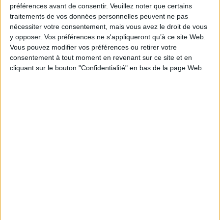
préférences avant de consentir.
Veuillez noter que certains
Contributeur(s) :
Directeur de publication : Michel Lagrée - Préfacier :
traitements de vos données personnelles peuvent ne pas
Henriette Walter
nécessiter votre consentement, mais vous avez le droit de vous
Série(s) :
Non précisé.
y opposer. Vos préférences ne s'appliqueront qu’à ce site Web.
ISBN :
Non précisé.
Vous pouvez modifier vos préférences ou retirer votre
consentement à tout moment en revenant sur ce site et en
EAN13 :
9782868471413
cliquant sur le bouton "Confidentialité" en bas de la page Web.
Reliure :
Broché
Pages :
162
Hauteur: 24.0 cm / Largeur 16.0 cm
Épaisseur: 1.3 cm
Poids: 304 g
Découvrez nos Newsletters Mollat !
JE M'INSCRIS