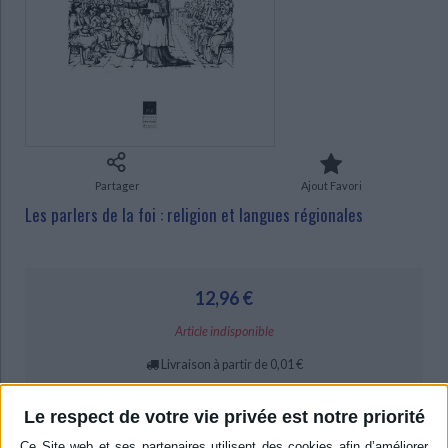
Ecologie - Environnement
Danse
Religions - Spiritualités
CHARGEMENT...
Bibliothèque de la Pléiade
Critique et histoire littéraire
Histoire de France
Biographies historiques
Classiques scolaires
Littérature ancienne et médiévale
Histoire - Généralités
Histoire des pays
Littérature de voyage
Audio - Livres lus
Histoire ancienne
Géographie
Littérature en version originale
Humour
Culture scientifique
Partager
Ajout Favori
Les parlers de la foi : religion et langues régionales
12,96 €
Article indisponible
Livraison à partir de 0,01 €
-5 %
Retrait en magasin avec la carte Mollat
en savoir plus
Le respect de votre vie privée est notre priorité