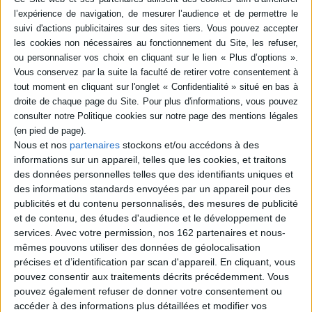
0,00 €
Protection:
ACHETER EN NUMÉRIQUE
Résumé
La religion a toujours occupé une place centrale dans l'histoire des
langues. Mais que se passe-t-il lorsque, à l'heure de la construction
Nous et nos
partenaires
stockons et/ou accédons à des
nationale, l'usage de la langue officielle tend à refouler, sinon à supplanter
informations sur un appareil, telles que les cookies, et traitons
les parlers régionaux?. Les différents auteurs étudient ce processus
des données personnelles telles que des identifiants uniques et
complexe de transformation culturelle. Avec une bibliographie des études
des informations standards envoyées par un appareil pour des
sur la littérature religieuse occitane. ©Electre 2026
publicités et du contenu personnalisés, des mesures de publicité
Fiche Technique
et de contenu, des études d'audience et le développement de
Paru le :
15/05/1995
services.
Avec votre permission, nos 162 partenaires et nous-
mêmes pouvons utiliser des données de géolocalisation
Thématique :
Langues régionales français
précises et d’identification par scan d'appareil. En cliquant, vous
Auteur(s) :
Non précisé.
pouvez consentir aux traitements décrits précédemment. Vous
Éditeur(s) :
Presses universitaires de Rennes
pouvez également refuser de donner votre consentement ou
Collection(s) :
Histoire
accéder à des informations plus détaillées et modifier vos