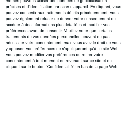
mêmes pouvons utiliser des données de géolocalisation
l'expression ? Ses commentaires sur la tradition des grammairiens ou son
précises et d’identification par scan d'appareil. En cliquant, vous
étonnant Dictionnaire des synonymes relèvent-ils vraiment de la
pouvez consentir aux traitements décrits précédemment. Vous
« philosophie du langage » ? Comment juger de son intérêt pour l'origine du
pouvez également refuser de donner votre consentement ou
langage, longtemps tenu comme obscur par les linguistes ? Fait-il de lui
aujourd'hui un précurseur de la paléo-linguistique ? Au fil d'une enquête
accéder à des informations plus détaillées et modifier vos
rigoureuse menée par des chercheurs de diverses disciplines, historiens
préférences avant de consentir.
Veuillez noter que certains
de la philosophie, philosophes du langage, linguistes, lexicographes, ce
traitements de vos données personnelles peuvent ne pas
volume propose un parcours surprenant, menant de la philosophie
nécessiter votre consentement, mais vous avez le droit de vous
contemporaine du langage à l'analyse de la langue française, en passant par
la théorie de la langue. De la « philosophie du langage » à l'art d'écrire, en
y opposer. Vos préférences ne s'appliqueront qu’à ce site Web.
somme.
Vous pouvez modifier vos préférences ou retirer votre
Fiche Technique
consentement à tout moment en revenant sur ce site et en
cliquant sur le bouton "Confidentialité" en bas de la page Web.
Paru le :
11/10/2016
Thématique :
Philosophie des sciences - Généralites
Auteur(s) :
Non précisé.
Éditeur(s) :
ENS Editions
Collection(s) :
La croisée des chemins
Contributeur(s) :
Directeur de publication : Aliènor Bertrand
Série(s) :
Non précisé.
ISBN :
978-2-84788-810-2