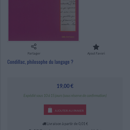
Ecologie - Environnement
Danse
Religions - Spiritualités
Bibliothèque de la Pléiade
Critique et histoire littéraire
Histoire de France
Biographies historiques
CHARGEMENT...
Classiques scolaires
Littérature ancienne et médiévale
Histoire - Généralités
Histoire des pays
Littérature de voyage
Audio - Livres lus
Histoire ancienne
Géographie
Littérature en version originale
Humour
Culture scientifique
Partager
Ajout Favori
Condillac, philosophe du langage ?
19,00 €
Expédié sous 10 à 15 jours (sous réserve de confirmation)
AJOUTER AU PANIER
Livraison à partir de 0,01 €