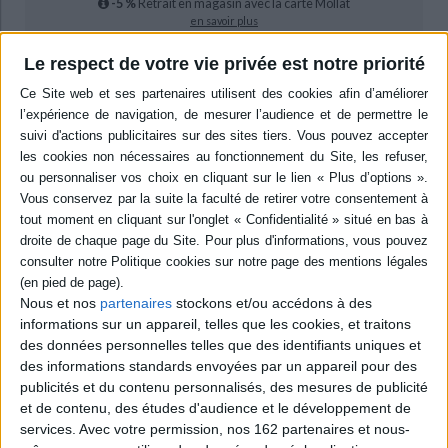
-5 %
Retrait en magasin avec la carte Mollat
en savoir plus
Le respect de votre vie privée est notre priorité
epub
10,99 €
Protection: Digital watermarking
ACHETER EN NUMÉRIQUE
Résumé
Réflexions pluridisciplinaires sur l'oeuvre d'Etienne Bonnot de Condillac
(1714-1780), de la philosophie contemporaine du langage à l'analyse de la
langue française, en passant par la théorie de la langue. ©Electre 2026
Nous et nos
partenaires
stockons et/ou accédons à des
Quatrième de couverture
informations sur un appareil, telles que les cookies, et traitons
des données personnelles telles que des identifiants uniques et
des informations standards envoyées par un appareil pour des
CondiIlac, philosophe du langage ?
publicités et du contenu personnalisés, des mesures de publicité
Que Condillac soit un « philosophe du langage » est une cause entendue.
et de contenu, des études d'audience et le développement de
Encore faut-il savoir en quel sens il peut l'être. Qu'il soit philosophe, au
e
services.
Avec votre permission, nos 162 partenaires et nous-
sens du XVIII
siècle, et qu'il ait beaucoup écrit sur le langage suffit-il à faire
e
de lui un « philosophe du langage » au sens où le XX
siècle en a consacré