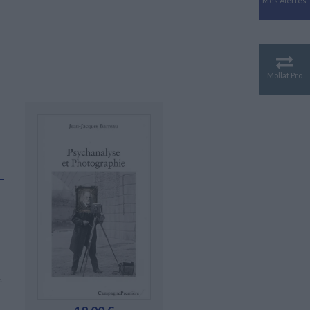
Mes Alertes
Antiquité
Mythologies
GÉOGRAPHIE
Géographie - Démographie -
Territoire
Mollat Pro
CULTURE SCIENTIFIQUE
Essais scientifique
Astronomie
.