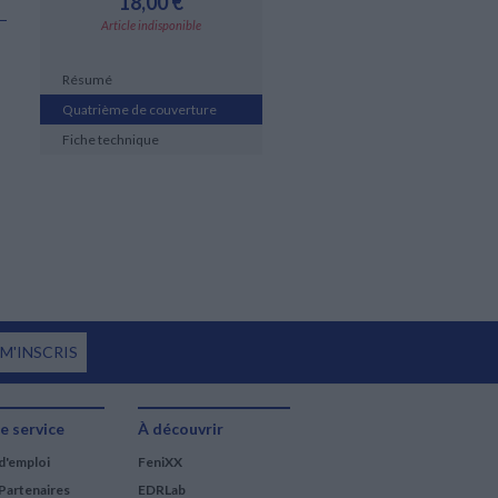
18,00 €
Article indisponible
Résumé
Quatrième de couverture
Fiche technique
 M'INSCRIS
e service
À découvrir
d'emploi
FeniXX
Partenaires
EDRLab