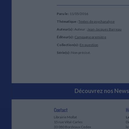
Paru le :
11/05/2016
Thématique :
Textes de psychanalyse
Auteur(s) :
Auteur :
Jean-Jacques Barreau
Éditeur(s) :
Campagne première
Collection(s) :
En question
Série(s) :
Non précisé.
Découvrez nos Newsl
Contact
H
Librairie Mollat
La
15 rue Vital-Carles
Du
33 080 Bordeaux Cedex
l