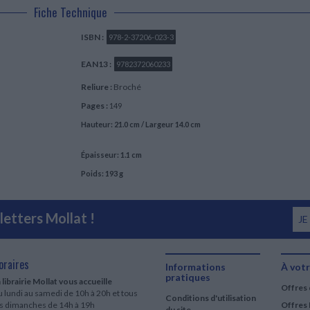
Fiche Technique
ISBN :
978-2-37206-023-3
EAN13 :
9782372060233
Reliure :
Broché
Pages :
149
Hauteur: 21.0 cm / Largeur 14.0 cm
Épaisseur: 1.1 cm
Poids: 193 g
etters Mollat !
JE
oraires
Informations
À votr
pratiques
 librairie Mollat vous accueille
Offres 
 lundi au samedi de 10h à 20h et tous
Conditions d'utilisation
es dimanches de 14h à 19h
Offres 
du site