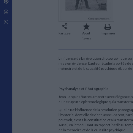
Pinterest
Techniques de construction
SCIENCE FICTION ET FANTASY
Vie familiale
Disciplines paramédicales
Matériaux de l’architecture
Littérature SF et Fantasy
Threads
Ouvrages Généraux
Urbanisme
SOCIOLOGIE
Sociologie générale
Whatsapp
Travail social
Partager
Ajout
Imprimer
Santé et société
Favori
ETHNOLOGIE
Anthropologie
Ethnologie par pays
L’influence de la révolution photographique sur l
mise en évidence. L'auteur étudie la portée de
mémoire et de la causalité psychique élaborée
Psychanalyse et Photographie
Jean-Jacques Barreau montre avec élégance comm
d'une rupture épistémologique qui a transformé l
Quelle fut l'influence de la révolution photogra
l'hystérie, dont elle devient, avec Charcot, parti
peut voir, c'est à la constitution et à la trans
Aussi, en introduisant un rapport inédit au tem
de la mémoire et de la causalité psychique.