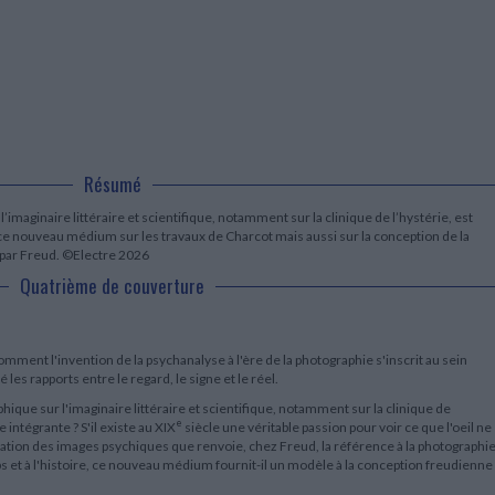
LITTÉRATURE DE VOYAGE
Dictionnaires Français
Histoire moderne
Relations et politiques
internationales
Dictionnaires Bilingues
Récits des voyageurs et des
Histoire contemporaine
explorateurs
Sécurité nationale - Défense
Langues universitaires -
BIOGRAPHIES HISTORIQUES
Dictionnaires et méthodes
ECOLOGIE - ENVIRONNEMENT
Biographies historiques
Méthodes Langues Grand public
Ecologie
Français langues étrangères
HISTOIRE - GÉNÉRALITÉS
Historiographie
Etudes historiques
Résumé
Généalogie - Héraldique
’imaginaire littéraire et scientifique, notamment sur la clinique de l’hystérie, est
Franc-maçonnerie
 ce nouveau médium sur les travaux de Charcot mais aussi sur la conception de la
 par Freud. ©Electre 2026
Quatrième de couverture
ent l'invention de la psychanalyse à l'ère de la photographie s'inscrit au sein
es rapports entre le regard, le signe et le réel.
phique sur l'imaginaire littéraire et scientifique, notamment sur la clinique de
e
e intégrante ? S'il existe au XIX
siècle une véritable passion pour voir ce que l'oeil ne
formation des images psychiques que renvoie, chez Freud, la référence à la photographie
ps et à l'histoire, ce nouveau médium fournit-il un modèle à la conception freudienne