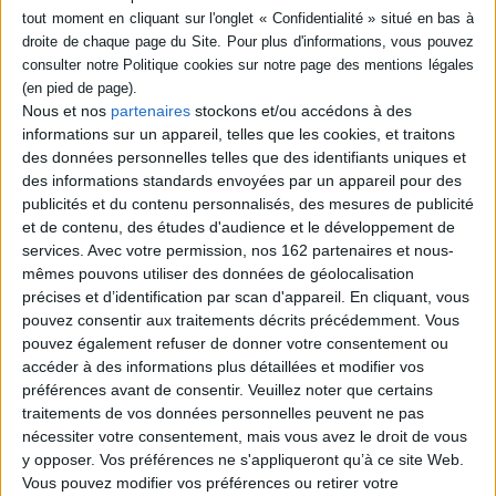
Fiche Technique
Paru le :
01/01/1994
Thématique :
Outils de bilan
Auteur(s) :
Auteur :
Bernard Gangloff
Nous et nos
partenaires
stockons et/ou accédons à des
informations sur un appareil, telles que les cookies, et traitons
Éditeur(s) :
EAP
des données personnelles telles que des identifiants uniques et
Collection(s) :
Non précisé.
des informations standards envoyées par un appareil pour des
Série(s) :
Non précisé.
publicités et du contenu personnalisés, des mesures de publicité
et de contenu, des études d'audience et le développement de
ISBN :
Non précisé.
services.
Avec votre permission, nos 162 partenaires et nous-
mêmes pouvons utiliser des données de géolocalisation
EAN13 :
9782864910978
précises et d’identification par scan d'appareil. En cliquant, vous
Reliure :
Broché
pouvez consentir aux traitements décrits précédemment. Vous
Pages :
283
pouvez également refuser de donner votre consentement ou
accéder à des informations plus détaillées et modifier vos
Hauteur: 22.0 cm / Largeur 14.0 cm
préférences avant de consentir.
Veuillez noter que certains
traitements de vos données personnelles peuvent ne pas
Poids: 0 g
nécessiter votre consentement, mais vous avez le droit de vous
y opposer. Vos préférences ne s'appliqueront qu’à ce site Web.
Vous pouvez modifier vos préférences ou retirer votre
Découvrez nos Newsletters Mollat !