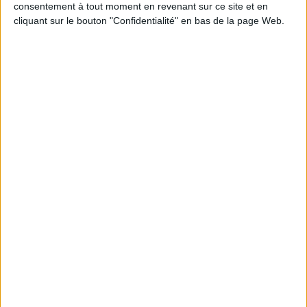
consentement à tout moment en revenant sur ce site et en
cliquant sur le bouton "Confidentialité" en bas de la page Web.
JE M'INSCRIS
Informations pratiques
Conditions d'utilisation du site
Qui sommes-nous
Mentions Légales
Frais de port & Livraison
Conditions Générales de Vente
À votre service
Offres d'emploi
Offres Partenaires
À découvrir
FeniXX
EDRLab