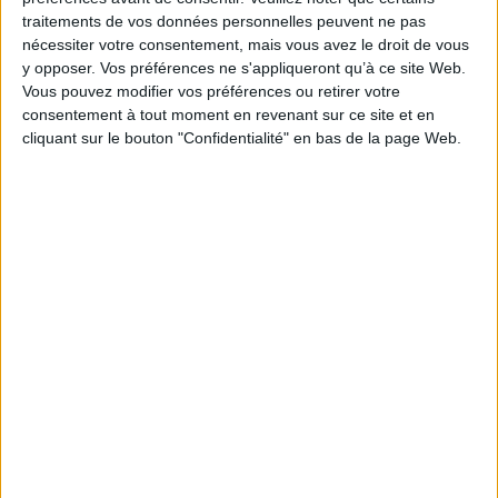
traitements de vos données personnelles peuvent ne pas
nécessiter votre consentement, mais vous avez le droit de vous
Ethnologie
Rencontre
Media
y opposer. Vos préférences ne s'appliqueront qu’à ce site Web.
Rencontre avec Jean-Jacques Cheval et Annie Lenoble-Bart
Vous pouvez modifier vos préférences ou retirer votre
Le 27/10/2016
consentement à tout moment en revenant sur ce site et en
Rencontre avec Jean-Jacques Cheval et Annie Lenoble-Bart
cliquant sur le bouton "Confidentialité" en bas de la page Web.
« Actualité d'André-Jean Tudesq », aux éditions de la Maison des
sciences de l'homme d'Aquitaine
Publié le 11/10/2016
EN SAVOIR PLUS
Podcasts