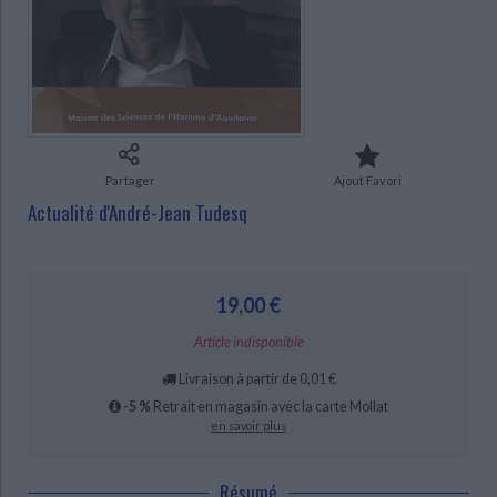
Ecologie - Environnement
Danse
Religions - Spiritualités
Bibliothèque de la Pléiade
Critique et histoire littéraire
Histoire de France
Biographies historiques
Classiques scolaires
Littérature ancienne et médiévale
Histoire - Généralités
Histoire des pays
Littérature de voyage
Audio - Livres lus
Histoire ancienne
Géographie
Littérature en version originale
Humour
Culture scientifique
Partager
Ajout Favori
Actualité d'André-Jean Tudesq
CHARGEMENT...
19,00 €
Article indisponible
Livraison à partir de 0,01 €
-5 %
Retrait en magasin avec la carte Mollat
en savoir plus
Résumé