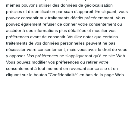
perspectives futures. C'est précisément ce que permet le cadrage initial de
mêmes pouvons utiliser des données de géolocalisation
cet ouvrage qui, sans méconnaître la littérature existante, veut en
dépasser certaines lacunes et permettre d'aller plus loin dans la
précises et d’identification par scan d'appareil. En cliquant, vous
compréhension du laboratoire foisonnant, interactif et ouvert
pouvez consentir aux traitements décrits précédemment. Vous
qu'incarnent ces présences déjà longues, mais encore peu connues, de
pouvez également refuser de donner votre consentement ou
l'islam en Belgique.
accéder à des informations plus détaillées et modifier vos
Ce livre s'adresse à un large public, scientifique ou non, intéressé par la
préférences avant de consentir.
Veuillez noter que certains
compréhension des dynamiques et enjeux sociaux, culturels et religieux
traitements de vos données personnelles peuvent ne pas
de notre société multiculturelle. Il réunit les contributions de Ikram
nécessiter votre consentement, mais vous avez le droit de vous
Akodad, Nadia Fadil, Marie-Claire Foblets, Aicha Haddou, Jean-François
Husson, Iman Lechkar, Ural Manço, Konrad Pedziwiatr, Christiane
y opposer. Vos préférences ne s'appliqueront qu’à ce site Web.
Timmerman, Corinne Torrekens, Hanifa Touag, Els Vanderwaeren,
Vous pouvez modifier vos préférences ou retirer votre
Müserref Yardim, Fatima Zibouh.
consentement à tout moment en revenant sur ce site et en
Fiche Technique
cliquant sur le bouton "Confidentialité" en bas de la page Web.
Paru le :
05/02/2013
Thématique :
Sociologie de la culture
Auteur(s) :
Non précisé.
Éditeur(s) :
Presses universitaires de Louvain
Collection(s) :
Islams contemporains
Contributeur(s) :
Editeur scientifique (ou intellectuel) : Brigitte Maréchal -
Editeur scientifique (ou intellectuel) : Farid El Asri