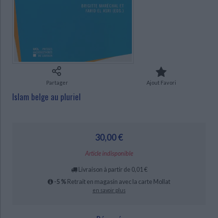
Ecologie - Environnement
Danse
Religions - Spiritualités
Bibliothèque de la Pléiade
Critique et histoire littéraire
Histoire de France
Biographies historiques
Classiques scolaires
Littérature ancienne et médiévale
CHARGEMENT...
Histoire - Généralités
Histoire des pays
Littérature de voyage
Audio - Livres lus
Histoire ancienne
Géographie
Littérature en version originale
Humour
Culture scientifique
Partager
Ajout Favori
Islam belge au pluriel
30,00 €
Article indisponible
Livraison à partir de 0,01 €
-5 %
Retrait en magasin avec la carte Mollat
en savoir plus