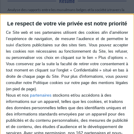
Résumé
Analyse des rapports entre les musulmans belges et la société à travers la
participation politique, le droit de la famille ou la gestion publique du culte.
Les études s'attachent aux sentiments d'appartenance et aux
Le respect de votre vie privée est notre priorité
identifications religieuses des jeunes issus de l'immigration, des élites
musulmanes de Bruxelles, aux mouvements dits réformistes comme le
mouvement Nurçu, etc. ©Electre 2026
Quatrième de couverture
Les populations musulmanes en Belgique n'avaient plus fait l'objet d'une
étude globale depuis plus de dix ans. Ce volume aborde la question des
identités et appartenances, à partir des positionnements face aux
pratiques religieuses dans la sphère publique mais aussi des processus
tels que les conversions (vers ou dans l'islam) ou les engagements
citoyens. Il s'intéresse en outre aux courants dits réformistes, notamment
les Frères musulmans et les mouvements Nurçu et Fetullah Gülen,
d'origine turque, mais aussi aux guérisseurs qui officient dans les milieux
Nous et nos
partenaires
stockons et/ou accédons à des
salafistes. Enfin, ces études examinent les relations qui se créent entre les
informations sur un appareil, telles que les cookies, et traitons
musulmans et la société globale, notamment à travers la participation
politique, la gestion publique du culte ou encore l'intégration spécifique du
des données personnelles telles que des identifiants uniques et
droit de la famille.
des informations standards envoyées par un appareil pour des
Ces multiples champs sont traversés par une variété de dynamiques de
publicités et du contenu personnalisés, des mesures de publicité
fond qui animent et complexifient les manières d'être musulman en
et de contenu, des études d'audience et le développement de
Belgique. Il importe d'en saisir les nouveaux enjeux pour en pointer les
services.
Avec votre permission, nos 162 partenaires et nous-