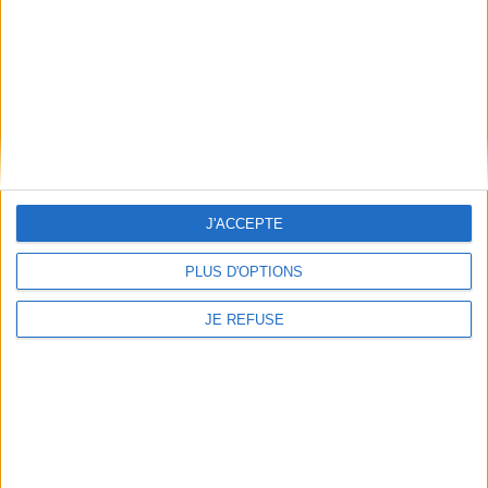
Mentions Légales
Frais de port & Livraison
Conditions Générales de Vente
À votre service
Offres d'emploi
Offres Partenaires
J'ACCEPTE
À découvrir
FeniXX
PLUS D'OPTIONS
EDRLab
RetroNews
JE REFUSE
BnF : portail des métiers du livre
Cercle de la librairie
Les chèques cadeaux Mollat
Contact
Horaires
Librairie Mollat
La librairie Mollat vous accueille
15 rue Vital-Carles
Du lundi au samedi de 10h à 20h et