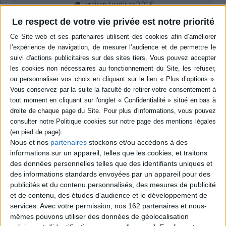
Livraison à partir de 0,01 €
-5 %
Retrait en magasin avec la carte Mollat
Le respect de votre vie privée est notre priorité
en savoir plus
Résumé
Le prêtre de l'Eglise orthodoxe et son épouse animent un centre de
rencontre spirituelle en Moselle. Se basant sur la sagesse des Pères du
Désert, ils lient les préoccupations actuelles et les approches de la
psychologie des profondeurs et de la médecine psychosomatique. Ils
proposent des conseils pour répondre aux souffrances spirituelles et
psychiques des victimes de leurs passions. ©Electre 2026
Quatrième de couverture
Nous et nos
partenaires
stockons et/ou accédons à des
Parfois pris au piège de passions destructrices, l'homme ne trouve plus
informations sur un appareil, telles que les cookies, et traitons
qu'une satisfaction éphémère dans un plaisir immédiat et superficiel, et
des données personnelles telles que des identifiants uniques et
s'épuise dans la recherche perpétuelle de nouvelles formes de jouissance.
des informations standards envoyées par un appareil pour des
Il vit alors un sentiment de vide total et de non-sens, de solitude et
d'angoisse, qui le conduit à une frustration existentielle et à une véritable
publicités et du contenu personnalisés, des mesures de publicité
névrose spirituelle.
et de contenu, des études d'audience et le développement de
S'appuyant sur la sagesse des Pères du Désert qui ont su, grâce à la
services.
Avec votre permission, nos 162 partenaires et nous-
richesse de leur expérience, poser un diagnostic précis et ouvrir un
mêmes pouvons utiliser des données de géolocalisation
chemin de guérison, Alphonse et Rachel Goettmann établissent un lien