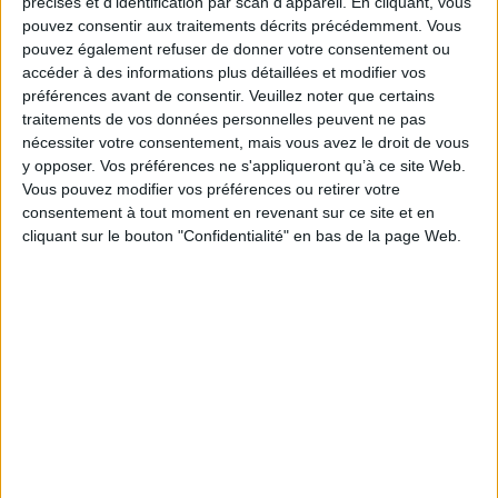
précises et d’identification par scan d'appareil. En cliquant, vous
entre nos préoccupations actuelles et les approches de la psychologie des
pouvez consentir aux traitements décrits précédemment. Vous
profondeurs et de la médecine psychosomatique.
pouvez également refuser de donner votre consentement ou
En un langage simple, chaleureux, inspiré de notre propre contexte
accéder à des informations plus détaillées et modifier vos
spirituel, cet ouvrage propose, à la lumière de la foi, une véritable thérapie
préférences avant de consentir.
Veuillez noter que certains
spirituelle basée sur l'humilité et la confiance.
traitements de vos données personnelles peuvent ne pas
Fiche Technique
nécessiter votre consentement, mais vous avez le droit de vous
Paru le :
13/01/2011
y opposer. Vos préférences ne s'appliqueront qu’à ce site Web.
Vous pouvez modifier vos préférences ou retirer votre
Thématique :
Orthodoxie
consentement à tout moment en revenant sur ce site et en
Auteur(s) :
Auteur :
Alphonse Goettmann
Auteur :
Rachel Goettmann
cliquant sur le bouton "Confidentialité" en bas de la page Web.
Éditeur(s) :
Presses de la Renaissance
Collection(s) :
Asketes
Contributeur(s) :
Préfacier : Olivier Clément
Série(s) :
Non précisé.
ISBN :
978-2-7509-0641-2
EAN13 :
9782750906412
Reliure :
Broché
Pages :
264