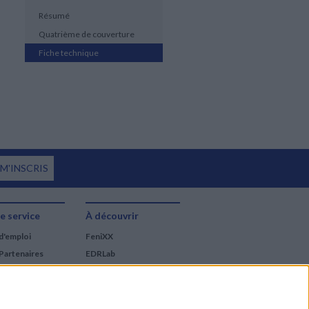
Résumé
Quatrième de couverture
Fiche technique
 M'INSCRIS
e service
À découvrir
d'emploi
FeniXX
Partenaires
EDRLab
RetroNews
BnF : portail des métiers
du livre