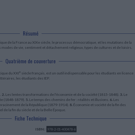
LITTÉRATURE DE VOYAGE
Dictionnaires Français
Histoire moderne
Relations et politiques
internationales
Dictionnaires Bilingues
Récits des voyageurs et des
Histoire contemporaine
explorateurs
Sécurité nationale - Défense
Langues universitaires -
BIOGRAPHIES HISTORIQUES
Dictionnaires et méthodes
ECOLOGIE - ENVIRONNEMENT
Biographies historiques
Méthodes Langues Grand public
Ecologie
Résumé
Français langues étrangères
HISTOIRE - GÉNÉRALITÉS
Historiographie
itique de la France au XIXe siècle, le processus démocratique, et les mutations de la
es modes de vie, sentiment et détachement religieux, types de cultures et de loisirs.
Etudes historiques
Généalogie - Héraldique
Quatrième de couverture
Franc-maçonnerie
e
tique du XXI
siècle français, est un outil indispensable pour les étudiants en licence
ttéraires, les étudiants des IEP.
).
2.
Les lentes transformations de l'économie et de la société (1815-1848).
3.
Le
nte (1848-1879).
5.
Le temps des chemins de fer : réalités et illusions.
6.
Les
nracinement de la République (1879-1914).
8.
Économie et société de la fin des
 de la fin du siècle et de la Belle Époque.
Fiche Technique
ISBN :
978-2-01-400478-6