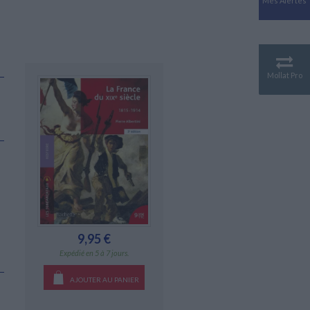
Mes Alertes
Antiquité
Mythologies
GÉOGRAPHIE
Géographie - Démographie -
Territoire
Mollat Pro
CULTURE SCIENTIFIQUE
Essais scientifique
Astronomie
9,95 €
Expédié en 5 à 7 jours.
AJOUTER AU PANIER