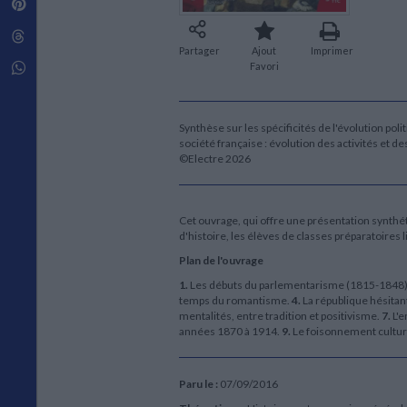
Pinterest
Techniques de construction
SCIENCE FICTION ET FANTASY
Vie familiale
Disciplines paramédicales
Matériaux de l’architecture
Littérature SF et Fantasy
Threads
Ouvrages Généraux
Urbanisme
SOCIOLOGIE
Partager
Ajout
Imprimer
Sociologie générale
Whatsapp
Favori
Travail social
Santé et société
Synthèse sur les spécificités de l'évolution pol
ETHNOLOGIE
société française : évolution des activités et d
Anthropologie
©Electre 2026
Ethnologie par pays
Cet ouvrage, qui offre une présentation synthé
d'histoire, les élèves de classes préparatoires li
Plan de l'ouvrage
1.
Les débuts du parlementarisme (1815-1848
temps du romantisme.
4.
La république hésita
mentalités, entre tradition et positivisme.
7.
L'e
années 1870 à 1914.
9.
Le foisonnement culturel
Paru le :
07/09/2016