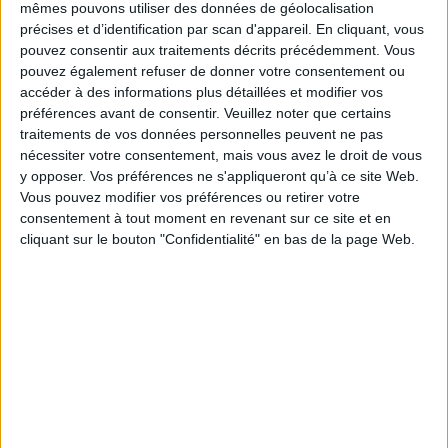
de raison. Mais les conflits génèrent aussi des comportements totalement
mêmes pouvons utiliser des données de géolocalisation
aberrants et imprévisibles, comme des peurs paniques, des visions, des
précises et d’identification par scan d'appareil. En cliquant, vous
cauchemars, des psychoses ou encore l'ivresse inétanchable du sang.
pouvez consentir aux traitements décrits précédemment. Vous
Aujourd'hui, dans notre appréciation de la guerre, ces questions tendent à
pouvez également refuser de donner votre consentement ou
être occultées ou considérées comme anecdotiques. À tort. On éprouve
accéder à des informations plus détaillées et modifier vos
cependant le plus grand mal à analyser de manière rationnelle ce qui par
définition échappe à la raison ou la transcende. Pour mener à bien cette
préférences avant de consentir.
Veuillez noter que certains
enquête, les auteurs du présent ouvrage se sont intéressés à toutes les
traitements de vos données personnelles peuvent ne pas
formes d'irrationnel qui se manifestent en période de guerre, des signes
nécessiter votre consentement, mais vous avez le droit de vous
surnaturels aux pathologies mentales.
y opposer. Vos préférences ne s'appliqueront qu’à ce site Web.
Fiche Technique
Vous pouvez modifier vos préférences ou retirer votre
consentement à tout moment en revenant sur ce site et en
Paru le :
02/05/2016
cliquant sur le bouton "Confidentialité" en bas de la page Web.
Thématique :
Histoire européenne générale
Auteur(s) :
Non précisé.
Éditeur(s) :
Presses universitaires de Rennes
Collection(s) :
Histoire
Contributeur(s) :
Directeur de publication : Laurent Vissière - Directeur de
publication : Marion Trévisi
Série(s) :
Non précisé.
ISBN :
978-2-7535-4894-7