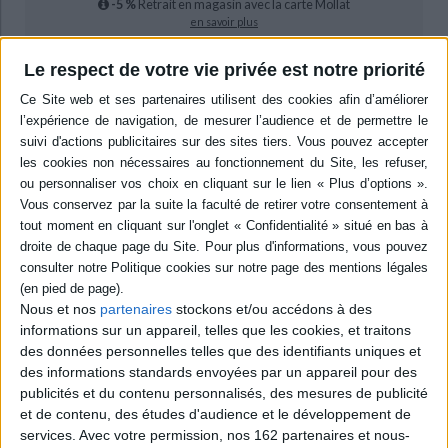
-5 %
Retrait en magasin avec la carte Mollat
en savoir plus
Le respect de votre vie privée est notre priorité
Résumé
Des phénomènes surnaturels composent une part des chroniques de
guerres, que ce soit des signes célestes justificatifs des instigateurs ou
comportements extravagants au cours du conflit. Les historiens
enquêtent sur ces manifestations irrationnelles comme éléments
constitutifs des conflits humains. ©Electre 2026
Quatrième de couverture
Le feu et la folie
L'irrationnel et la guerre (fin du Moyen Âge - 1920)
Miracles, prodiges et manifestations surnaturelles ou délirantes émaillent
Nous et nos
partenaires
stockons et/ou accédons à des
les conflits humains depuis la nuit des temps, et les chroniques ne
informations sur un appareil, telles que les cookies, et traitons
manquent jamais de les rapporter. Dans les sociétés anciennes, les
des données personnelles telles que des identifiants uniques et
phénomènes que l'on qualifierait aujourd'hui d'irrationnels font partie du
quotidien de la guerre. Avant une bataille, on scrute avidement les signes
des informations standards envoyées par un appareil pour des
célestes, on consulte oracles et astrologues, on prie pour son salut. Tel
publicités et du contenu personnalisés, des mesures de publicité
Napoléon, les grands capitaines qui vont au combat se sentent protégés par
et de contenu, des études d'audience et le développement de
leur « bonne étoile ». Chercher à se concilier les forces mystérieuses qui
services.
Avec votre permission, nos 162 partenaires et nous-
gouvernent nos destinées relève autant de la foi que d'une certaine forme