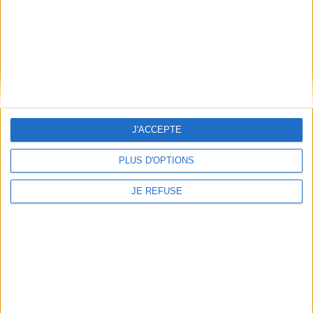
Frais de port & Livraison
Conditions Générales de Vente
À votre service
Offres d'emploi
Offres Partenaires
À découvrir
J'ACCEPTE
FeniXX
PLUS D'OPTIONS
EDRLab
RetroNews
JE REFUSE
BnF : portail des métiers du livre
Cercle de la librairie
Les chèques cadeaux Mollat
Contact
Horaires
Librairie Mollat
La librairie Mollat vous accueille
15 rue Vital-Carles
Du lundi au samedi de 10h à 20h et
33 080 Bordeaux Cedex
tous les dimanches de 14h à 19h