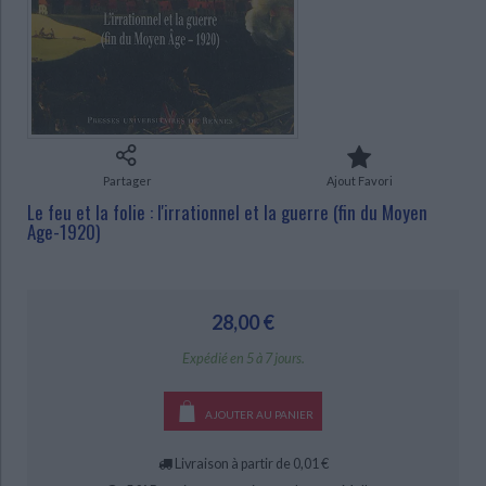
Ecologie - Environnement
Danse
Religions - Spiritualités
Bibliothèque de la Pléiade
Critique et histoire littéraire
Histoire de France
Biographies historiques
Classiques scolaires
Littérature ancienne et médiévale
CHARGEMENT...
Histoire - Généralités
Histoire des pays
Littérature de voyage
Audio - Livres lus
Histoire ancienne
Géographie
Littérature en version originale
Humour
Culture scientifique
Partager
Ajout Favori
Le feu et la folie : l'irrationnel et la guerre (fin du Moyen
Age-1920)
28,00 €
Expédié en 5 à 7 jours.
AJOUTER AU PANIER
Livraison à partir de 0,01 €