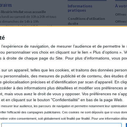
oraires
Informations
À votr
pratiques
 librairie Mollat vous accueille
Offres 
 lundi au samedi de 10h à 20h et tous
Conditions d'utilisation
es dimanches de 14h à 19h
Offres 
du site
urs fériés : de 11h à 19h* excepté le
Qui sommes-nous
r mai, le 25 décembre et le 1er janvier
Si le jour férié est un dimanche, de 14h
té
Mentions Légales
 19h
Frais de port & Livraison
 clic et collecte est ouvert
Conditions Générales
 lundi au samedi de 9h30 à 20h et tous
de Vente
es dimanches de 14h à 19h
ur fériés : tous les jours fériés de 11h à
9h* excepté le 1er mai, le 25 décembre
ur un appareil, telles que les cookies, et traitons des données personn
 le 1er janvier
nu personnalisés, des mesures de publicité et de contenu, des études 
Si le jour férié est un dimanche de 14h à
éolocalisation précises et d’identification par scan d'appareil. En cl
9h
der à des informations plus détaillées et modifier vos préférences av
ir le détail des horaires & accès
 mais vous avez le droit de vous y opposer. Vos préférences ne s'app
et en cliquant sur le bouton "Confidentialité" en bas de la page Web.