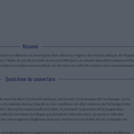
LITTÉRATURE DE VOYAGE
Dictionnaires Français
Histoire moderne
Relations et politiques
internationales
Dictionnaires Bilingues
Récits des voyageurs et des
Histoire contemporaine
explorateurs
Sécurité nationale - Défense
Langues universitaires -
BIOGRAPHIES HISTORIQUES
Dictionnaires et méthodes
ECOLOGIE - ENVIRONNEMENT
Biographies historiques
Méthodes Langues Grand public
Ecologie
Français langues étrangères
HISTOIRE - GÉNÉRALITÉS
Historiographie
Résumé
Etudes historiques
Généalogie - Héraldique
uelques problèmes économiques dans diverses régions du monde antique, de l'Egyp
ire, l'Italie, le sud de la Gaule ou encore l'Afrique. Les études abordent notamment la
Franc-maçonnerie
rmature juridique qui encadrait ces derniers ou celle des acteurs qui y prenaient part
Quatrième de couverture
e du marché dans l'économie antique, sur le poids économique de l'esclavage, sur la
s circulations de marchandises, les conditions en elles-mêmes de l'échange n'ont
alors de manière ponctuelle et isolée. Et pourtant, la question de la langue dans
on, celle de l'armature juridique qui encadrait cette dernière, ou encore celle des
es interrogations légitimes pour qui s'intéresse à la réalité de ces échanges en
cet ouvrage propose une approche historique et transversale de plusieurs problèmes