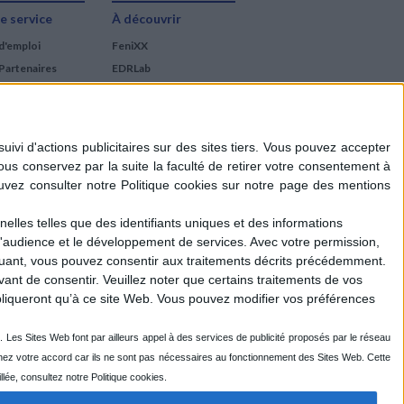
e service
À découvrir
d'emploi
FeniXX
Partenaires
EDRLab
RetroNews
BnF : portail des métiers
du livre
Cercle de la librairie
Les chèques cadeaux
Mollat
elles telles que des identifiants uniques et des informations
d'audience et le développement de services.
Avec votre permission,
iquant, vous pouvez consentir aux traitements décrits précédemment.
ant de consentir.
Veuillez noter que certains traitements de vos
liqueront qu’à ce site Web. Vous pouvez modifier vos préférences