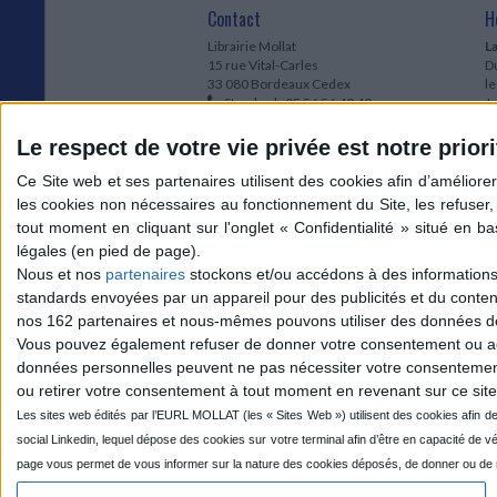
Contact
H
Librairie Mollat
La
15 rue Vital-Carles
Du
33 080 Bordeaux Cedex
l
Standard :
05 56 56 40 40
Jo
Service client mollat.com :
05 56 56 40
1e
83
* 
Le respect de votre vie privée est notre priori
Contactez-nous
à
Le
du
l
Jo
1
Nous et nos
partenaires
stockons et/ou accédons à des informations s
et
standards envoyées par un appareil pour des publicités et du conte
* 
nos 162 partenaires et nous-mêmes pouvons utiliser des données de g
1
Vous pouvez également refuser de donner votre consentement ou accé
Vo
données personnelles peuvent ne pas nécessiter votre consentement,
ou retirer votre consentement à tout moment en revenant sur ce site 
Mollat sur les réseaux