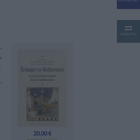
Mes Alertes
Antiquité
Mythologies
GÉOGRAPHIE
Géographie - Démographie -
Territoire
Mollat Pro
CULTURE SCIENTIFIQUE
Essais scientifique
Astronomie
te
.
20,00 €
Expédié en 5 à 7 jours.