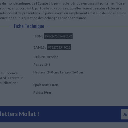
u monde antique, de l'Égypte à la péninsule Ibérique en passant par la mer Noire,
En outre, en accordant la part belle aux sources, qu'elles soient de nature littéraire,
ambition est de présenter à un public averti ou simplement amateur, des dossiers de
nouvelées sur la question des échanges en Méditerranée.
Fiche Technique
ISBN :
978-2-7535-4901-2
EAN13 :
9782753549012
Reliure :
Broché
Pages :
246
Hauteur: 24.0 cm / Largeur 16.0 cm
nne-Florence
nard - Directeur
publication :
Épaisseur: 1.8 cm
Poids: 396 g
etters Mollat !
JE