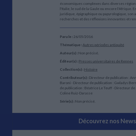
économiques complexes dans diverses régions d
l'Italie, le sud de la Gaule ou encore l'Afrique. 
juridique, épigraphique ou papyrologique, son 
recherches et des réflexions innovantes et re
Paru le :
26/05/2016
Thématique :
Autres périodes antiquité
Auteur(s) :
Non précisé.
Éditeur(s) :
Presses universitaires de Rennes
Collection(s) :
Histoire
Contributeur(s) :
Directeur de publication : A
Baroni - Directeur de publication : Gwladys Ber
de publication : Béatrice Le Teuff - Directeur de 
Coline Ruiz-Darasse
Série(s) :
Non précisé.
Découvrez nos Newsl