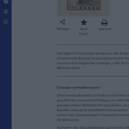
Pinterest
Techniques de construction
SCIENCE FICTION ET FANTASY
Vie familiale
Disciplines paramédicales
Matériaux de l’architecture
Littérature SF et Fantasy
Threads
Ouvrages Généraux
Urbanisme
SOCIOLOGIE
Sociologie générale
Whatsapp
Travail social
Partager
Ajout
Imprimer
Santé et société
Favori
ETHNOLOGIE
Anthropologie
Une approche historique et transversale de q
Ethnologie par pays
à la péninsule Ibérique en passant par la mer No
question de la langue des échanges, celle de l'a
©Electre 2026
Échanger en Méditerranée ?
Si les travaux abondent sur la place et la natur
question des avancées techniques ou celles de
que peu retenu l'attention des spécialistes, ou 
laquelle se faisait et était libellée la transacti
acteurs qui y prenaient part s'imposent comme d
Méditerranée.
Au travers des dix contributions qu'il réunit, 