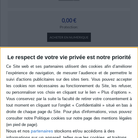
0,00 €
Protection:
ACHETER EN NUMÉRIQUE
Le respect de votre vie privée est notre priorité
Résumé
Une tentative pour définir une notion d'empire adaptée aux structures
politiques de l'Antiquité et du Moyen Age. L'étude s'articule autour de trois
questions : la nature des sources, terminologie et champ sémantique
couvert par le concept d'empire ; le fonctionnement du système impérial
et les liens entre centre et périphérie ; la circulation et les systèmes
d'échanges dans l'espace impérial. ©Electre 2026
Quatrième de couverture
Les Empires
Antiquité et Moyen Âge ¤
Analyse comparée
Nous et nos
partenaires
stockons et/ou accédons à des
L'Empire
est une forme d'État qui est attestée tout au long de l'Antiquité et
informations sur un appareil, telles que les cookies, et traitons
du Moyen Âge, mais qui a été peu souvent étudiée en tant que telle en