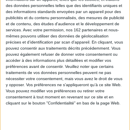
raison des succès rencontrés en Europe occidentale par l'État-nation.
des données personnelles telles que des identifiants uniques et
des informations standards envoyées par un appareil pour des
Loin de toute visée encyclopédique, cet ouvrage collectif a pour objet de
publicités et du contenu personnalisés, des mesures de publicité
définir en tant que structure politique la notion d'empire à partir d'une
sélection qui invite à la comparaison. Ont fait l'objet d'une synthèse
et de contenu, des études d'audience et le développement de
rédigée par des spécialistes reconnus les empires suivants : l'Assyrie,
services.
Avec votre permission, nos 162 partenaires et nous-
e
Athènes au V
siècle, les Séleucides, Rome depuis la République jusqu'à la
mêmes pouvons utiliser des données de géolocalisation
fin de l'Antiquité, Byzance, les Carolingiens, le Saint-Empire romain
précises et d’identification par scan d'appareil. En cliquant, vous
germanique, Gênes, le califat abbasside, les Almoravides et le califat
almohade. Une analyse comparée a été tentée à l'aide d'un argumentaire
pouvez consentir aux traitements décrits précédemment. Vous
qui a conduit à traiter de façon systématique dans les onze contributions
pouvez également refuser de donner votre consentement ou
les trois questions suivantes : la terminologie utilisée durant l'Antiquité et
accéder à des informations plus détaillées et modifier vos
le Moyen Âge pour désigner ce que nous appelons un empire ; le mode de
préférences avant de consentir.
Veuillez noter que certains
fonctionnement politique, administratif et militaire de la structure
impériale ; la manière dont les idées, informations, objets ou personnes
traitements de vos données personnelles peuvent ne pas
circulaient dans l'espace impérial depuis le(s) centre(s) du pouvoir vers les
nécessiter votre consentement, mais vous avez le droit de vous
périphéries ou dans l'autre sens.
y opposer. Vos préférences ne s'appliqueront qu’à ce site Web.
Les réponses liées à chacun des empires étudiés ont fait apparaître cinq
Vous pouvez modifier vos préférences ou retirer votre
traits communs : sentiment de s'inscrire dans une continuité historique ;
consentement à tout moment en revenant sur ce site et en
existence d'un ou plusieurs pouvoirs centraux forts dont l'exercice passait
cliquant sur le bouton "Confidentialité" en bas de la page Web.
par le commandement militaire, la délégation de compétences et l'alliance
avec des pouvoirs locaux ; mise en relation de ce(s) centre(s) avec les
périphéries ; prétentions à l'universalisme ; identité impériale au sein
d'espaces étendus marqués par une diversité ethnique, politique et
culturelle. L'ensemble de ces cinq caractéristiques ou en tout cas la
majorité d'entre elles se sont combinées et articulées d'une manière et