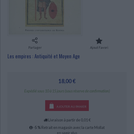
Ecologie - Environnement
Danse
Religions - Spiritualités
Bibliothèque de la Pléiade
Critique et histoire littéraire
Histoire de France
Biographies historiques
Classiques scolaires
Littérature ancienne et médiévale
Histoire - Généralités
Histoire des pays
Littérature de voyage
Audio - Livres lus
CHARGEMENT...
Histoire ancienne
Géographie
Littérature en version originale
Humour
Culture scientifique
Partager
Ajout Favori
Les empires : Antiquité et Moyen Age
18,00 €
Expédié sous 10 à 15 jours (sous réserve de confirmation)
AJOUTER AU PANIER
Livraison à partir de 0,01 €
-5 %
Retrait en magasin avec la carte Mollat
en savoir plus