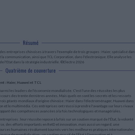
LITTÉRATURE DE VOYAGE
Dictionnaires Français
Histoire moderne
Relations et politiques
internationales
Dictionnaires Bilingues
Récits des voyageurs et des
Histoire contemporaine
explorateurs
Sécurité nationale - Défense
Langues universitaires -
BIOGRAPHIES HISTORIQUES
Dictionnaires et méthodes
ECOLOGIE - ENVIRONNEMENT
Biographies historiques
Méthodes Langues Grand public
Ecologie
Français langues étrangères
HISTOIRE - GÉNÉRALITÉS
Résumé
Historiographie
Etudes historiques
es entreprises chinoises à travers l'exemple de trois groupes : Haier, spécialisé dan
Généalogie - Héraldique
 la communication, ainsi que TCL Corporation, dans l'électronique. Elle analyse les
Franc-maçonnerie
de l'Etat dans la stratégie industrielle. ©Electre 2026
Quatrième de couverture
nt : Haier, Huawei et TCL
parmi les leaders de l'économie mondialisée. C'est l'une des réussites les plus
 cours des trente dernières années. Mais quels en sont les secrets et les ressorts
trois géants mondiaux d'origine chinoise : Haier dans l'électroménager, Huawei dans
on et le multimédia. Ces entreprises ont réussi à prendre l'avantage sur leurs rivaux
oppant des compétences avancées à la fois technologiques et managériales.
treprises : leur réussite repose à la fois sur un soutien marqué de l'État, la volonté
se, des efforts importants en RetD et innovation, mais aussi un regard, une
sources humaines résolument tournés vers les meilleures pratiques internationales.
noise de mondialisation : un soutien massif de l'État à l'innovation et à