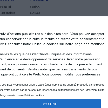
d'emploi
FeniXX
Partenaires
EDRLab
RetroNews
BnF : portail des métiers
du livre
Cercle de la librairie
Les chèques cadeaux
Mollat
elles telles que des identifiants uniques et des informations
d'audience et le développement de services.
Avec votre permission,
iquant, vous pouvez consentir aux traitements décrits précédemment.
ant de consentir.
Veuillez noter que certains traitements de vos
liqueront qu’à ce site Web. Vous pouvez modifier vos préférences
J'ACCEPTE