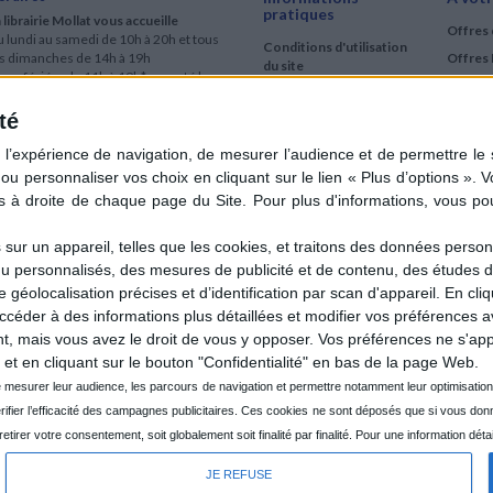
pratiques
 librairie Mollat vous accueille
Offres 
 lundi au samedi de 10h à 20h et tous
Conditions d'utilisation
es dimanches de 14h à 19h
Offres 
du site
urs fériés : de 11h à 19h* excepté le
Qui sommes-nous
r mai, le 25 décembre et le 1er janvier
Si le jour férié est un dimanche, de 14h
té
Mentions Légales
 19h
Frais de port & Livraison
 clic et collecte est ouvert
Conditions Générales
 lundi au samedi de 9h30 à 20h et tous
de Vente
es dimanches de 14h à 19h
ur fériés : tous les jours fériés de 11h à
9h* excepté le 1er mai, le 25 décembre
ur un appareil, telles que les cookies, et traitons des données personn
 le 1er janvier
nu personnalisés, des mesures de publicité et de contenu, des études 
Si le jour férié est un dimanche de 14h à
éolocalisation précises et d’identification par scan d'appareil. En cl
9h
der à des informations plus détaillées et modifier vos préférences av
ir le détail des horaires & accès
 mais vous avez le droit de vous y opposer. Vos préférences ne s'app
et en cliquant sur le bouton "Confidentialité" en bas de la page Web.
JE REFUSE