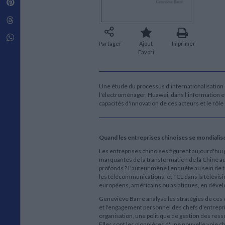
Pinterest
Techniques de construction
SCIENCE FICTION ET FANTASY
Vie familiale
Disciplines paramédicales
Matériaux de l’architecture
Littérature SF et Fantasy
Threads
Ouvrages Généraux
Urbanisme
SOCIOLOGIE
Sociologie générale
Whatsapp
Partager
Ajout
Imprimer
Travail social
Favori
Santé et société
ETHNOLOGIE
Anthropologie
Une étude du processus d'internationalisation d
l'électroménager, Huawei, dans l'information et
Ethnologie par pays
capacités d'innovation de ces acteurs et le rôle 
Quand les entreprises chinoises se mondialise
Les entreprises chinoises figurent aujourd'hui 
marquantes de la transformation de la Chine au
profonds ? L'auteur mène l'enquête au sein de 
les télécommunications, et TCL dans la télévisi
européens, américains ou asiatiques, en dével
Geneviève Barré analyse les stratégies de ces en
et l'engagement personnel des chefs d'entrepri
organisation, une politique de gestion des res
Elles sont les pionnières d'une nouvelle voie chi