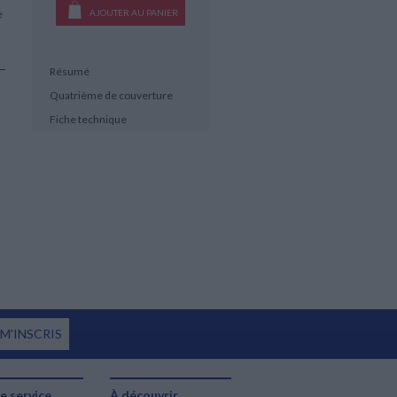
e
AJOUTER AU PANIER
Résumé
Quatrième de couverture
Fiche technique
 M'INSCRIS
e service
À découvrir