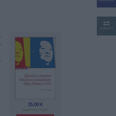
Mes Alertes
Antiquité
Mythologies
GÉOGRAPHIE
Géographie - Démographie -
Territoire
Mollat Pro
CULTURE SCIENTIFIQUE
Essais scientifique
s
Astronomie
35,00 €
Expédié en 5 à 7 jours.