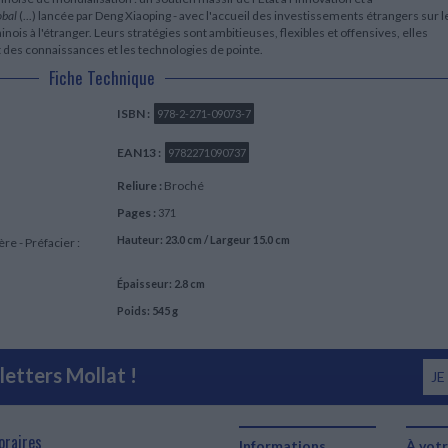
obal
(...) lancée par Deng Xiaoping - avec l'accueil des investissements étrangers sur l
nois à l'étranger. Leurs stratégies sont ambitieuses, flexibles et offensives, elles
 des connaissances et les technologies de pointe.
Fiche Technique
ISBN :
978-2-271-09073-7
EAN13 :
9782271090737
Reliure :
Broché
Pages :
371
Hauteur: 23.0 cm / Largeur 15.0 cm
re - Préfacier :
Épaisseur: 2.8 cm
Poids: 545 g
etters Mollat !
JE
oraires
Informations
À votr