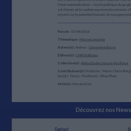
l'internationalisation - c'est la politique du
go-gl
sol chinois et le soutien aux investissements chi
misent sur le potentiel humain, le management
Paru le :
15/04/2016
Thématique :
Microéconomie
Auteur(s) :
Auteur :
Geneviève Barré
Éditeur(s) :
CNRS Editions
Collection(s) :
Alpha
Etudes Imasie-Pacifique
Contributeur(s) :
Préfacier : Marie-Claire Bergè
David J. Teece - Postfacier : Nhay Phan
Série(s) :
Non précisé.
Découvrez nos Newsl
Contact
H