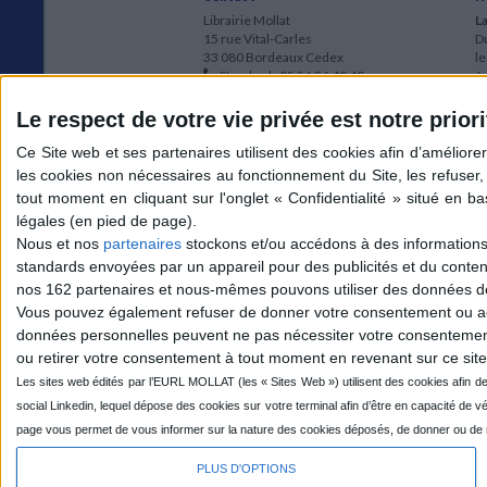
Librairie Mollat
La
15 rue Vital-Carles
Du
33 080 Bordeaux Cedex
l
Standard :
05 56 56 40 40
Jo
Service client mollat.com :
05 56 56 40
1e
83
* 
Le respect de votre vie privée est notre priori
Contactez-nous
à
Le
du
l
Jo
1
Nous et nos
partenaires
stockons et/ou accédons à des informations s
et
standards envoyées par un appareil pour des publicités et du conte
* 
nos 162 partenaires et nous-mêmes pouvons utiliser des données de g
1
Vous pouvez également refuser de donner votre consentement ou accé
Vo
données personnelles peuvent ne pas nécessiter votre consentement,
ou retirer votre consentement à tout moment en revenant sur ce site 
Mollat sur les réseaux
PLUS D'OPTIONS