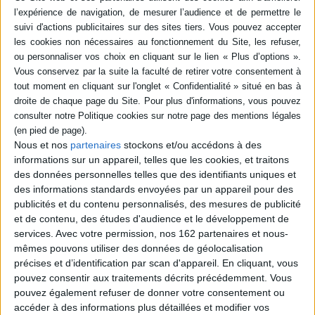
Résumé
Propose vingt-cinq séries de tests de logique avec jeux de cartes,
dominos, asociations de termes, etc. ©Electre 2026
Quatrième de couverture
Les tests de logique sont de plus en plus utilisés, soit comme méthode de
recrutement, soit comme divertissement.
Gérard Mathieu, pour les dessins et Gérard Frugier ont réalisé ce recueil
Nous et nos
partenaires
stockons et/ou accédons à des
de petits problèmes de logique verbale, logique numérique, logique
graphique et logique mathématique, avec des solutions et des
informations sur un appareil, telles que les cookies, et traitons
explications.
des données personnelles telles que des identifiants uniques et
Ce livre vous permettra de vous familiariser avec les tests en vous
des informations standards envoyées par un appareil pour des
amusant.
publicités et du contenu personnalisés, des mesures de publicité
Fiche Technique
et de contenu, des études d'audience et le développement de
services.
Avec votre permission, nos 162 partenaires et nous-
Paru le :
26/03/2004
mêmes pouvons utiliser des données de géolocalisation
Thématique :
Outils de bilan
précises et d’identification par scan d'appareil. En cliquant, vous
pouvez consentir aux traitements décrits précédemment. Vous
Auteur(s) :
Auteur :
Gérard Frugier
pouvez également refuser de donner votre consentement ou
Éditeur(s) :
Ellipses
accéder à des informations plus détaillées et modifier vos