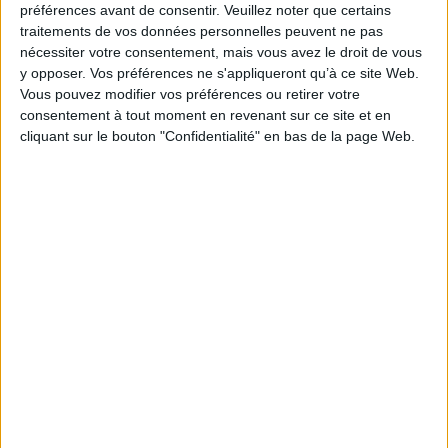
Collection(s) :
Non précisé.
préférences avant de consentir.
Veuillez noter que certains
Contributeur(s) :
Illustrateur : Gérard Mathieu
traitements de vos données personnelles peuvent ne pas
nécessiter votre consentement, mais vous avez le droit de vous
Série(s) :
Non précisé.
y opposer. Vos préférences ne s'appliqueront qu’à ce site Web.
ISBN :
Non précisé.
Vous pouvez modifier vos préférences ou retirer votre
consentement à tout moment en revenant sur ce site et en
EAN13 :
9782729818524
cliquant sur le bouton "Confidentialité" en bas de la page Web.
Reliure :
Broché
Pages :
156
Hauteur: 19.0 cm / Largeur 15.0 cm
Épaisseur: 1.0 cm
Poids: 272 g
Découvrez nos Newsletters Mollat !
JE M'INSCRIS