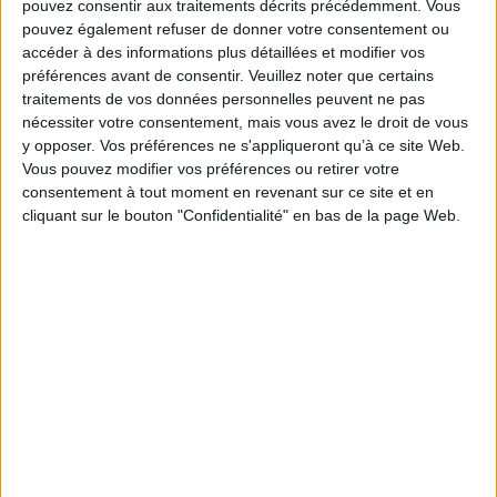
pouvez consentir aux traitements décrits précédemment. Vous
pouvez également refuser de donner votre consentement ou
accéder à des informations plus détaillées et modifier vos
Architecture
Architecture
Maison
préférences avant de consentir.
Veuillez noter que certains
traitements de vos données personnelles peuvent ne pas
Maisons & Villas
nécessiter votre consentement, mais vous avez le droit de vous
Maisons de bord de mer, Maisons de campagne, Villas d'architectes
y opposer. Vos préférences ne s'appliqueront qu’à ce site Web.
ou Maisons paysannes, la variété de cet habitat est infinie.
Vous pouvez modifier vos préférences ou retirer votre
EN SAVOIR PLUS
consentement à tout moment en revenant sur ce site et en
cliquant sur le bouton "Confidentialité" en bas de la page Web.
Maisons à travers le Monde
Afficher détail
Maisons Ecologiques
Afficher détail
Villas de Bord de Mer
Afficher détail
Maisons en liberté :
écologiques et déconnectées
sons
Habiter...
Afficher détail
Auteur :
Dominic Bradbury
Éditeur :
La Martinière
gue
Les Architectes et Leurs Maisons
Afficher détail
Présentation d'habitats autonomes,
Ma
Habiter sur l'eau : maisons
nné
me
construits dans la nature, loin des
contemporaines au bord de
Villas 60-70 en France
rsité
bea
réseaux traditionnels physiques ou
l'eau
Maisons Paysannes et Belles Demeures
Afficher détail