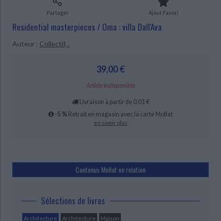
Ecologie - Environnement
Danse
Religions - Spiritualités
Bibliothèque de la Pléiade
Critique et histoire littéraire
Partager
Ajout Favori
Histoire de France
Biographies historiques
Residential masterpieces / Oma : villa Dall'Ava
Classiques scolaires
Littérature ancienne et médiévale
Histoire - Généralités
Histoire des pays
Auteur :
Collectif, .
Littérature de voyage
Audio - Livres lus
Histoire ancienne
Géographie
Littérature en version originale
Humour
39,00 €
Culture scientifique
Article indisponible
Livraison à partir de 0,01 €
CHARGEMENT...
-5 %
Retrait en magasin avec la carte Mollat
en savoir plus
Contenus Mollat en relation
Sélections de livres
Architecture
Architecture
Maison