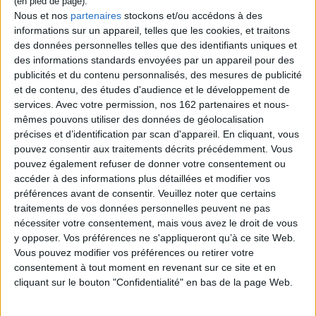
Pages :
0
Nous et nos
partenaires
stockons et/ou accédons à des
informations sur un appareil, telles que les cookies, et traitons
Hauteur: 0.0 cm / Largeur 0.0 cm
des données personnelles telles que des identifiants uniques et
des informations standards envoyées par un appareil pour des
Épaisseur: 0.0 cm
publicités et du contenu personnalisés, des mesures de publicité
Poids: 0 g
et de contenu, des études d'audience et le développement de
services.
Avec votre permission, nos 162 partenaires et nous-
mêmes pouvons utiliser des données de géolocalisation
Découvrez nos Newsletters Mollat !
précises et d’identification par scan d'appareil. En cliquant, vous
pouvez consentir aux traitements décrits précédemment. Vous
JE M'INSCRIS
pouvez également refuser de donner votre consentement ou
accéder à des informations plus détaillées et modifier vos
préférences avant de consentir.
Veuillez noter que certains
traitements de vos données personnelles peuvent ne pas
Informations pratiques
nécessiter votre consentement, mais vous avez le droit de vous
Conditions d'utilisation du site
y opposer. Vos préférences ne s'appliqueront qu’à ce site Web.
Qui sommes-nous
Vous pouvez modifier vos préférences ou retirer votre
consentement à tout moment en revenant sur ce site et en
Mentions Légales
cliquant sur le bouton "Confidentialité" en bas de la page Web.
Frais de port & Livraison
Conditions Générales de Vente