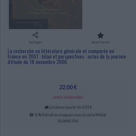
Ecologie - Environnement
Danse
Religions - Spiritualités
Bibliothèque de la Pléiade
Critique et histoire littéraire
Histoire de France
Biographies historiques
CHARGEMENT...
Classiques scolaires
Littérature ancienne et médiévale
Histoire - Généralités
Histoire des pays
Littérature de voyage
Audio - Livres lus
Histoire ancienne
Géographie
Littérature en version originale
Humour
Partager
Ajout Favori
Culture scientifique
La recherche en littérature générale et comparée en
France en 2007 : bilan et perspectives : actes de la journée
d'étude du 18 novembre 2006
22,00 €
Article indisponible
Livraison à partir de 0,01 €
-5 %
Retrait en magasin avec la carte Mollat
en savoir plus