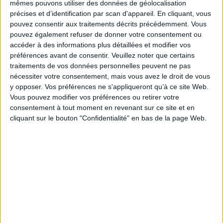
mêmes pouvons utiliser des données de géolocalisation
Les trente-deux domaines abordés sont regroupés en cinq champs :
précises et d’identification par scan d'appareil. En cliquant, vous
Transmissions et réceptions, Littérature et arts, Littérature et idées,
pouvez consentir aux traitements décrits précédemment. Vous
Théories littéraires et comparatisme, Aires culturelles/linguistiques et
pouvez également refuser de donner votre consentement ou
globalisation. Des spécialistes reconnus des différents domaines de la
discipline en retracent l'évolution, les caractéristiques actuelles et
accéder à des informations plus détaillées et modifier vos
dressent des perspectives pour l'avenir.
préférences avant de consentir.
Veuillez noter que certains
Fiche Technique
traitements de vos données personnelles peuvent ne pas
nécessiter votre consentement, mais vous avez le droit de vous
Paru le :
13/07/2007
y opposer. Vos préférences ne s'appliqueront qu’à ce site Web.
Thématique :
Essais et théories - Dictionnaire
Vous pouvez modifier vos préférences ou retirer votre
Auteur(s) :
Non précisé.
consentement à tout moment en revenant sur ce site et en
cliquant sur le bouton "Confidentialité" en bas de la page Web.
Éditeur(s) :
Presses universitaires de Valenciennes
Collection(s) :
Non précisé.
Contributeur(s) :
Editeur scientifique (ou intellectuel) : Anne Tomiche -
Editeur scientifique (ou intellectuel) : Karl Zieger - Editeur scientifique (ou
intellectuel) : Société française de littérature générale et comparée -
Editeur scientifique (ou intellectuel) : Centre d'analyse du message
littéraire et artistique (Valenciennes, Nord) - Auteur : - Auteur :
Série(s) :
Non précisé.
ISBN :
978-2-905725-96-7