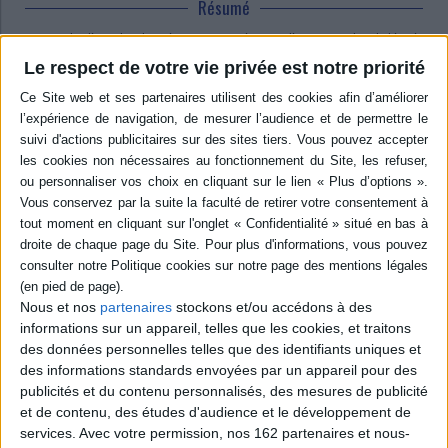
Résumé
Un état des lieux des domaines comparatistes en littérature, dont l'objectif
est de mesurer l'évolution de la discipline dans les vingt dernières années
Le respect de votre vie privée est notre priorité
en France, et de permettre une mise en perspective des activités et
pratiques comparatistes françaises au regard de celles menées à
l'étranger. Principales thématiques : transmissions et réception, théories
littéraires, globalisation, etc. ©Electre 2026
Quatrième de couverture
En mars 1956 avait lieu, à Bordeaux, le premier Congrès de la Société
Nationale Française de Littérature Comparée, qui allait devenir en 1973 la
Société Française de Littérature Générale et Comparée. En 2006, la
société fêtait, par conséquent, le cinquantenaire de sa naissance.
Ce cinquantième anniversaire est tout naturellement l'occasion
d'entreprendre un nouvel état des lieux de la discipline. Tel est l'objet du
présent volume, second « livre blanc » de la recherche en Littérature
Nous et nos
partenaires
stockons et/ou accédons à des
Générale et Comparée réalisé sous l'égide de la SFLGC, près de vingt cinq
informations sur un appareil, telles que les cookies, et traitons
ans après celui de 1983, entrepris à l'initiative de Daniel-Henri Pageaux.
des données personnelles telles que des identifiants uniques et
Son ambition est de dresser un état des lieux des domaines comparatistes,
des informations standards envoyées par un appareil pour des
à la fois pour mesurer l'évolution de la discipline dans les vingt dernières
années en France, et pour permettre une mise en perspective des
publicités et du contenu personnalisés, des mesures de publicité
activités et pratiques comparatistes françaises au regard de celles menées
et de contenu, des études d'audience et le développement de
à l'étranger. Ce volume cherche ainsi à tracer les contours des « territoires
services.
Avec votre permission, nos 162 partenaires et nous-
du comparatisme » tels qu'ils se dessinent aujourd'hui, en 2007.