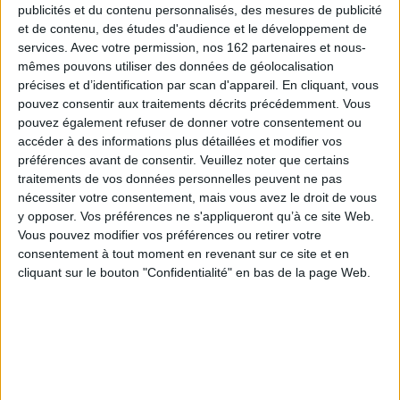
particularismes. Or, dans les pays concernés ici de l'Europe centrale et
publicités et du contenu personnalisés, des mesures de publicité
orientale, le pluralisme religieux juxtaposait à un catholicisme souvent
et de contenu, des études d'audience et le développement de
e
minoritaire au début du XVII
siècle, une adhésion importante, parfois
majoritaire, aux différents courants de la Réforme en Hongrie, en Autriche
services.
Avec votre permission, nos 162 partenaires et nous-
et en Pologne-Lituanie, à l'utraquisme et à l'Unité des Frères issus du
mêmes pouvons utiliser des données de géolocalisation
hussitisme en Bohême. Dans le Grand-Duché de Lituanie et en Ukraine
précises et d’identification par scan d'appareil. En cliquant, vous
polonaise avait lieu aussi, non sans conflits et résistances, le passage de
pouvez consentir aux traitements décrits précédemment. Vous
l'orthodoxie à l'uniatisme. La mise en perspective de situations impliquant
pouvez également refuser de donner votre consentement ou
donc une recatholicisation, sous des modalités différentes selon les
contextes, avec celles de l'Italie et de l'Espagne apporte de nouveaux
accéder à des informations plus détaillées et modifier vos
éléments de réflexion sur un point central de ces remises en ordre : la
préférences avant de consentir.
Veuillez noter que certains
notion de patronage sacré. Le patronage, en effet, est susceptible d'usages
traitements de vos données personnelles peuvent ne pas
multiples. Il est support d'autant plus fort à la dévotion locale qu'il insiste
nécessiter votre consentement, mais vous avez le droit de vous
sur l'attachement à un lieu, à une histoire, à un groupe ou un territoire. Il
est aussi un élément d'identification recréant l'idée de la tradition et de la
y opposer. Vos préférences ne s'appliqueront qu’à ce site Web.
continuité précisément dans une période de grands bouleversements.
Vous pouvez modifier vos préférences ou retirer votre
Enfin, il est un maillon essentiel des politiques symboliques et
consentement à tout moment en revenant sur ce site et en
légitimatrices, dynastiques ou non. En reconstruisant les contributions
cliquant sur le bouton "Confidentialité" en bas de la page Web.
d'acteurs particuliers dans les demandes de reconnaissances de cultes
anciens, en montrant l'existence des réseaux dans la diffusion de
nouveaux cultes, ce livre élargit notre compréhension des rôles conférés
au culte des saints à l'époque moderne. Il éclaire la place de l'hagiographie
et du bréviaire comme matrices d'une littérature vernaculaire en Europe
centrale et suggère la plasticité des modèles iconographiques et
rhétoriques s'adaptant à une vaste gamme des conceptions de la sainteté
moderne, jusqu'à la veille des Lumières.