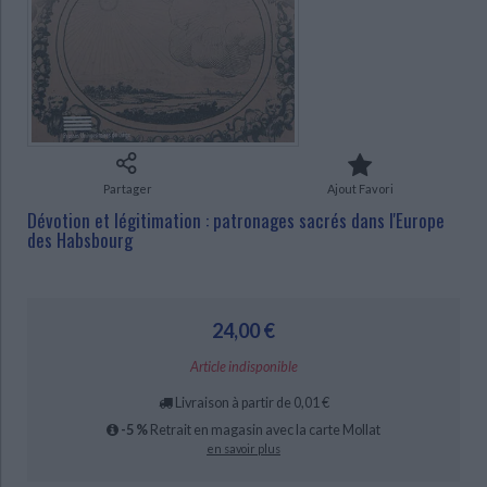
Ecologie - Environnement
Danse
Religions - Spiritualités
Bibliothèque de la Pléiade
Critique et histoire littéraire
Histoire de France
Biographies historiques
Classiques scolaires
Littérature ancienne et médiévale
Histoire - Généralités
Histoire des pays
CHARGEMENT...
Littérature de voyage
Audio - Livres lus
Histoire ancienne
Géographie
Littérature en version originale
Humour
Culture scientifique
Partager
Ajout Favori
Dévotion et légitimation : patronages sacrés dans l'Europe
des Habsbourg
24,00 €
Article indisponible
Livraison à partir de 0,01 €
-5 %
Retrait en magasin avec la carte Mollat
en savoir plus