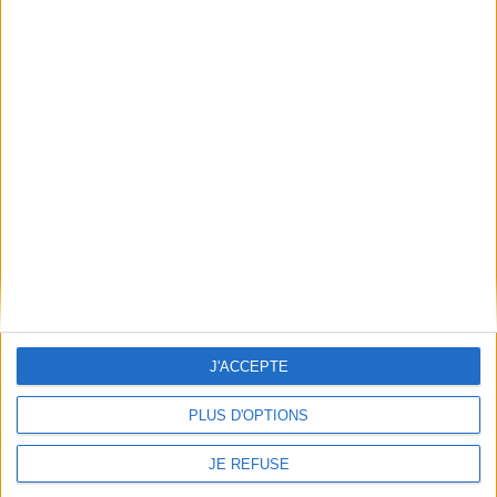
Découvrez nos Newsletters Mollat !
JE M'INSCRIS
Informations pratiques
Conditions d'utilisation du site
Qui sommes-nous
Mentions Légales
Frais de port & Livraison
Conditions Générales de Vente
À votre service
J'ACCEPTE
Offres d'emploi
Offres Partenaires
PLUS D'OPTIONS
À découvrir
JE REFUSE
FeniXX