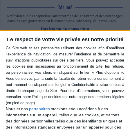
Résumé
Réflexion sur les adaptations aux réformes de la sainteté et des patronages
dans les pays gouvernés par la dynastie des Habsbourg. ©Electre 2026
Quatrième de couverture
Le respect de votre vie privée est notre priorité
Comparatisme - histoire - anthropologie
L'étude critique et scientifique des religions, conquise de haute lutte, se
situe à la croisée des méthodes historique et anthropologique, et favorise
le comparatisme.
Ce livre propose une réflexion comparative et transdisciplinaire sur les
adaptations aux réformes de la sainteté et des patronages dans les pays
gouvernés par les deux branches de la dynastie des Habsbourg à l'époque
moderne : l'Espagne et les pays de l'empereur, en particulier la Hongrie, la
e
e
Bohême et la Basse-Autriche de la fin du XVI
au début du XVIII
siècle,
puis la Sicile entre 1720 et 1730. Ils sont confrontés aux cas des villes et
principautés de l'Italie du Nord et à la situation en Pologne-Lituanie. La
création en 1588 de la Congrégation des Rites et la publication des
nouveaux livres liturgiques romains - le Bréviaire, le Missel et le
Nous et nos
partenaires
stockons et/ou accédons à des
Martyrologe - entraînèrent dans tout le monde catholique un double
informations sur un appareil, telles que les cookies, et traitons
mouvement de demande d'approbation des rituels et des calendriers
propres. Il s'agissait à la fois de se mettre en conformité avec la normativité
des données personnelles telles que des identifiants uniques et
universaliste de la Curie et de réaffirmer l'irréductibilité des
des informations standards envoyées par un appareil pour des